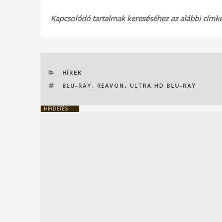
Kapcsolódó tartalmak kereséséhez az alábbi címkék
KATEGÓRIÁK
HÍREK
CÍMKÉK
BLU-RAY
,
REAVON
,
ULTRA HD BLU-RAY
HIRDETÉS