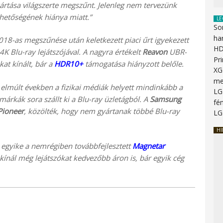
ártása világszerte megszűnt. Jelenleg nem tervezünk
rhetőségének hiánya miatt.”
LE
So
ha
018-as megszűnése után keletkezett piaci űrt igyekezett
HD
K Blu-ray lejátszójával. A nagyra értékelt
Reavon
UBR-
Pr
at kínált, bár a
HDR10+
támogatása hiányzott belőle.
XG
me
elmúlt években a fizikai médiák helyett mindinkább a
LG
 márkák sora szállt ki a Blu-ray üzletágból. A
Samsung
fén
Pioneer
, közölték, hogy nem gyártanak többé Blu-ray
LG
HI
egyike a nemrégiben továbbfejlesztett
Magnetar
 kínál még lejátszókat kedvezőbb áron is, bár egyik cég