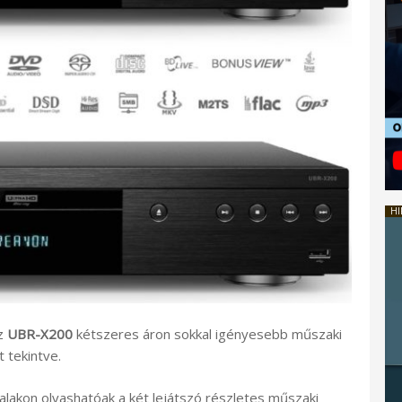
HI
az
UBR-X200
kétszeres áron sokkal igényesebb műszaki
 tekintve.
lakon olvashatóak a két lejátszó részletes műszaki