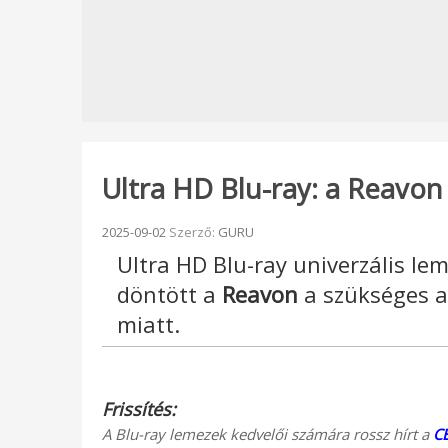
Ultra HD Blu-ray: a Reavon l
Beküldve:
2025-09-02
Szerző:
GURU
Ultra HD Blu-ray univerzális lem
döntött a
Reavon
a szükséges a
miatt.
Frissítés:
A Blu-ray lemezek kedvelői számára rossz hírt a
CE