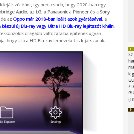
k lejátszói iránt, így nem csoda, hogy 2020-ban egy
bridge Audio
, az
LG
, a
Panasonic
a
Pioneer
és a
Sony
, de az
Oppo már 2018-ban leállt azok gyártásával
, a
szül új Blu-ray vagy Ultra HD Blu-ray lejátszót kínálni
.
tékkonzolok drágább változataiba építenek ugyan
a, hogy Ultra HD Blu-ray lemezeket is lejátszanak.
L
Sz
ha
ma
le
G
z 
G
(Fr
HI