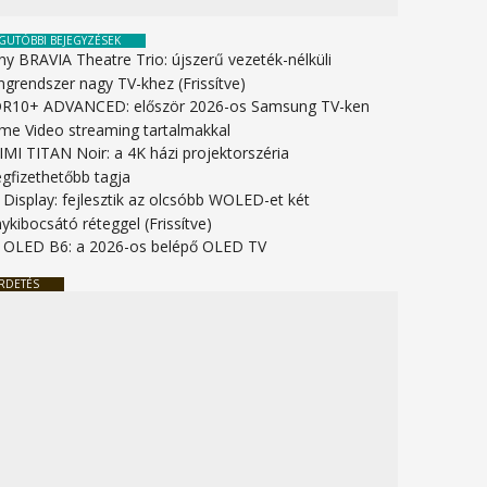
GUTÓBBI BEJEGYZÉSEK
ny BRAVIA Theatre Trio: újszerű vezeték-nélküli
ngrendszer nagy TV-khez (Frissítve)
R10+ ADVANCED: először 2026-os Samsung TV-ken
ime Video streaming tartalmakkal
IMI TITAN Noir: a 4K házi projektorszéria
gfizethetőbb tagja
 Display: fejlesztik az olcsóbb WOLED-et két
ykibocsátó réteggel (Frissítve)
 OLED B6: a 2026-os belépő OLED TV
RDETÉS