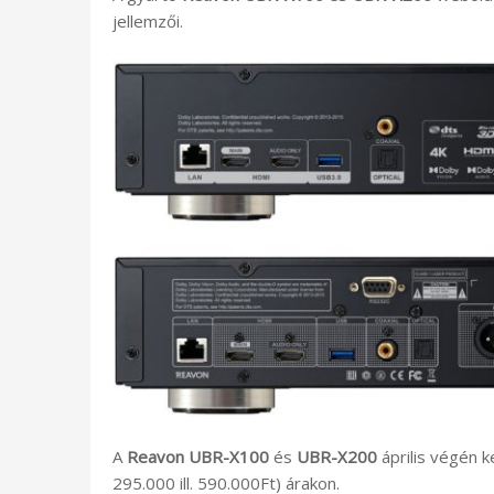
jellemzői.
A
Reavon UBR-X100
és
UBR-X200
április végén k
295.000 ill. 590.000Ft) árakon.