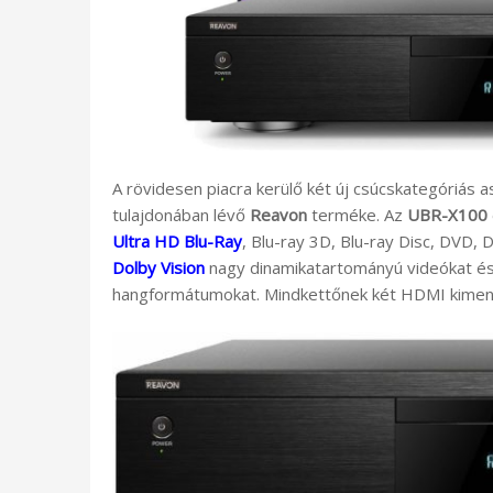
A rövidesen piacra kerülő két új csúcskategóriás a
tulajdonában lévő
Reavon
terméke. Az
UBR-X100
Ultra HD Blu-Ray
, Blu-ray 3D, Blu-ray Disc, DVD,
Dolby Vision
nagy dinamikatartományú videókat é
hangformátumokat. Mindkettőnek két HDMI kimenet