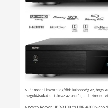
A két modell közötti legfőbb különbség az, hogy 
megoldásokat tartalmaz az analóg audiokimeneteit
A gyártó
Reavon UBR-X100
és
UBR-X200
webolda