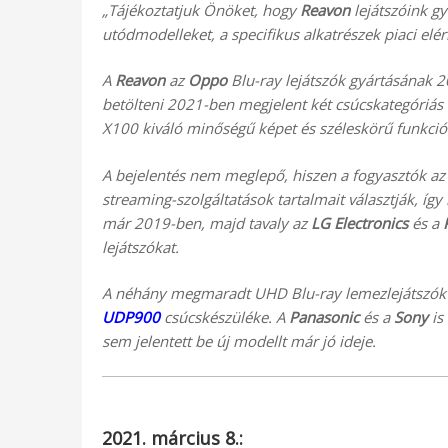
„Tájékoztatjuk Önöket, hogy
Reavon
lejátszóink gy
utódmodelleket, a specifikus alkatrészek piaci elé
A
Reavon
az
Oppo
Blu-ray lejátszók gyártásának 2
betölteni 2021-ben megjelent két csúcskategóriás 4
X100 kiváló minőségű képet és széleskörű funkciók
A bejelentés nem meglepő, hiszen a fogyasztók az 
streaming-szolgáltatások tartalmait választják, így
már 2019-ben, majd tavaly az
LG Electronics
és a
lejátszókat.
A néhány megmaradt UHD Blu-ray lemezlejátszók 
UDP900
csúcskészüléke. A
Panasonic
és a
Sony
is
sem jelentett be új modellt már jó ideje.
2021. március 8.: