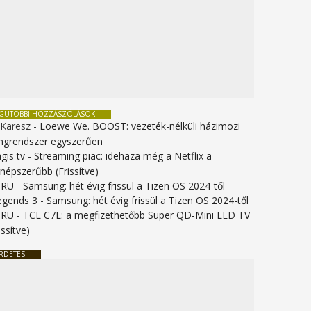
EGUTÓBBI HOZZÁSZÓLÁSOK
 Karesz
-
Loewe We. BOOST: vezeték-nélküli házimozi
ngrendszer egyszerűen
gis tv
-
Streaming piac: idehaza még a Netflix a
gnépszerűbb (Frissítve)
URU
-
Samsung: hét évig frissül a Tizen OS 2024-től
legends 3
-
Samsung: hét évig frissül a Tizen OS 2024-től
URU
-
TCL C7L: a megfizethetőbb Super QD-Mini LED TV
issítve)
RDETÉS