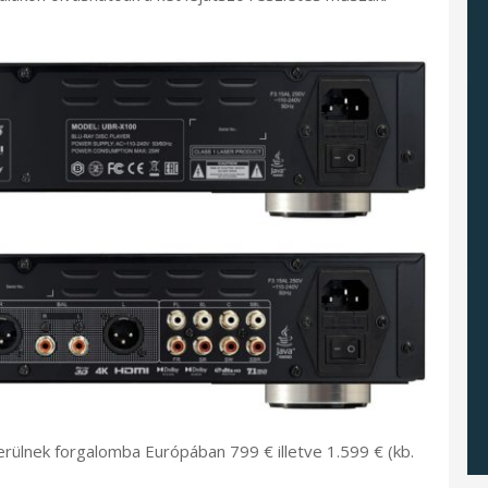
erülnek forgalomba Európában 799 € illetve 1.599 € (kb.