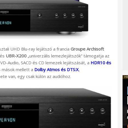
sztali UHD Blu-ray lejátszó a francia
Groupe Archisoft
és
UBR-X200
„univerzális lemezlejátszók” támogatja az
 DVD-Audio, SACD és CD lemezek lejátszását, a
HDR10 és
s mások mellett a
Dolby Atmos és DTS:X
,
e van, egy csak külön az audióhoz.
HI