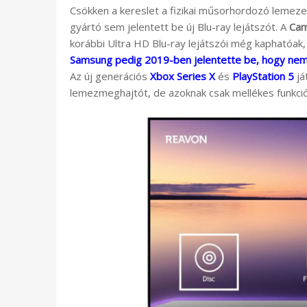
Csökken a kereslet a fizikai műsorhordozó lemeze
gyártó sem jelentett be új Blu-ray lejátszót. A
Cam
korábbi Ultra HD Blu-ray lejátszói még kaphatóak
Samsung pedig 2019-ben jelentette be, hogy nem ké
Az új generációs
Xbox Series X
és
PlayStation 5
já
lemezmeghajtót, de azoknak csak mellékes funkciój