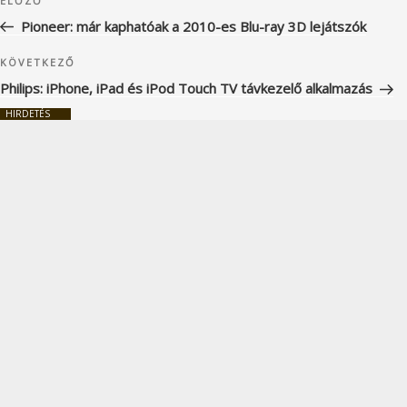
Korábbi
ELŐZŐ
navigáció
bejegyzés
Pioneer: már kaphatóak a 2010-es Blu-ray 3D lejátszók
Következő
KÖVETKEZŐ
bejegyzés
Philips: iPhone, iPad és iPod Touch TV távkezelő alkalmazás
HIRDETÉS