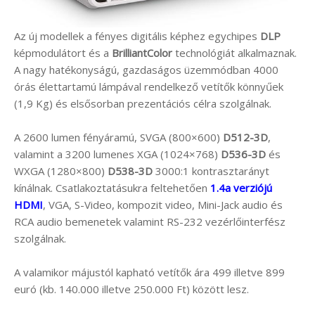
Az új modellek a fényes digitális képhez egychipes
DLP
képmodulátort és a
BrilliantColor
technológiát alkalmaznak.
A nagy hatékonyságú, gazdaságos üzemmódban 4000
órás élettartamú lámpával rendelkező vetítők könnyűek
(1,9 Kg) és elsősorban prezentációs célra szolgálnak.
A 2600 lumen fényáramú, SVGA (800×600)
D512-3D
,
valamint a 3200 lumenes XGA (1024×768)
D536-3D
és
WXGA (1280×800)
D538-3D
3000:1 kontrasztarányt
kínálnak. Csatlakoztatásukra feltehetően
1.4a verziójú
HDMI
, VGA, S-Video, kompozit video, Mini-Jack audio és
RCA audio bemenetek valamint RS-232 vezérlőinterfész
szolgálnak.
A valamikor májustól kapható vetítők ára 499 illetve 899
euró (kb. 140.000 illetve 250.000 Ft) között lesz.