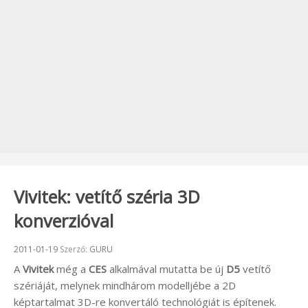
Vivitek: vetítő széria 3D
konverzióval
Beküldve:
2011-01-19
Szerző:
GURU
A
Vivitek
még a
CES
alkalmával mutatta be új
D5
vetítő
szériáját, melynek mindhárom modelljébe a 2D
képtartalmat 3D-re konvertáló technológiát is építenek.