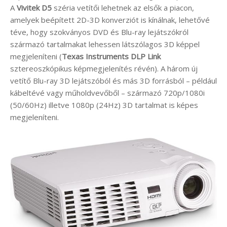
A
Vivitek D5
széria vetítői lehetnek az elsők a piacon,
amelyek beépített 2D-3D konverziót is kínálnak, lehetővé
téve, hogy szokványos DVD és Blu-ray lejátszókról
származó tartalmakat lehessen látszólagos 3D képpel
megjeleníteni (
Texas Instruments DLP Link
sztereoszkópikus képmegjelenítés révén). A három új
vetítő Blu-ray 3D lejátszóból és más 3D forrásból – például
kábeltévé vagy műholdvevőből – származó 720p/1080i
(50/60Hz) illetve 1080p (24Hz) 3D tartalmat is képes
megjeleníteni.