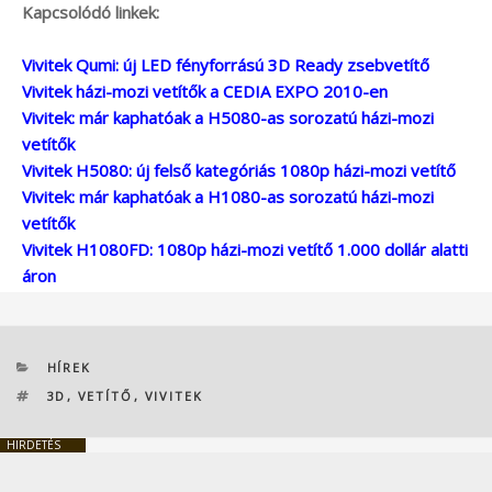
Kapcsolódó linkek:
Vivitek Qumi: új LED fényforrású 3D Ready zsebvetítő
Vivitek házi-mozi vetítők a CEDIA EXPO 2010-en
Vivitek: már kaphatóak a H5080-as sorozatú házi-mozi
vetítők
Vivitek H5080: új felső kategóriás 1080p házi-mozi vetítő
Vivitek: már kaphatóak a H1080-as sorozatú házi-mozi
vetítők
Vivitek H1080FD: 1080p házi-mozi vetítő 1.000 dollár alatti
áron
KATEGÓRIÁK
HÍREK
CÍMKÉK
3D
,
VETÍTŐ
,
VIVITEK
HIRDETÉS