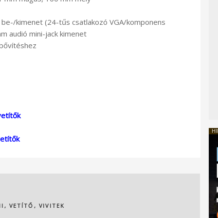
lis be-/kimenet (24-tűs csatlakozó VGA/komponens
m audió mini-jack kimenet
abővítéshez
etítők
HI
etítők
I
,
VETÍTŐ
,
VIVITEK