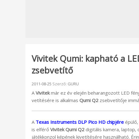
Vivitek Qumi: kapható a L
zsebvetítő
Beküldve:
2011-08-25
Szerző:
GURU
A
Vivitek
már ez év elején beharangozott LED fén
vetítésére is alkalmas
Qumi Q2
zsebvetítője immá
A
Texas Instruments DLP Pico HD chipjére
épülő,
is elférő
Vivitek Qumi Q2
digitális kamera, laptop,
játékkonzol képének kivetítésére használható. Éri