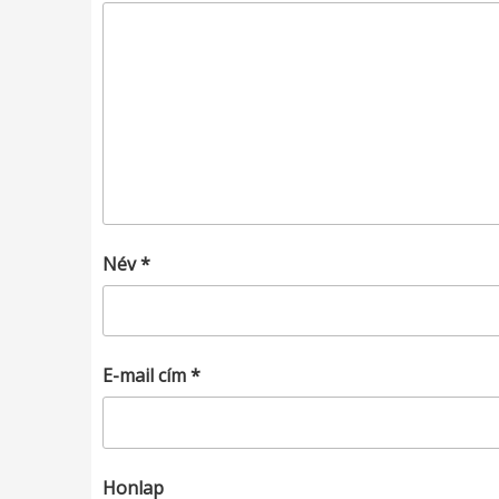
Név
*
E-mail cím
*
Honlap