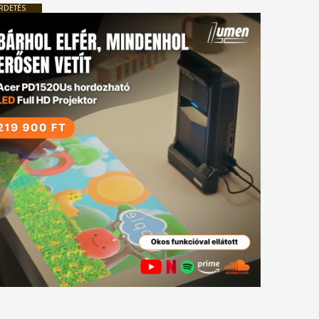
RDETÉS
tkező
gyzés