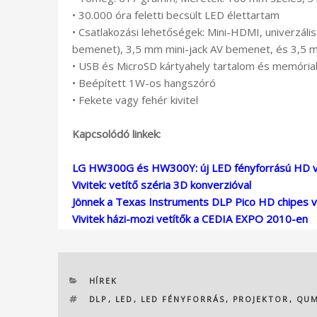
• 30.000 óra feletti becsült LED élettartam
• Csatlakozási lehetőségek: Mini-HDMI, univerzá
bemenet), 3,5 mm mini-jack AV bemenet, és 3,5 m
• USB és MicroSD kártyahely tartalom és memóri
• Beépített 1W-os hangszóró
• Fekete vagy fehér kivitel
Kapcsolódó linkek:
LG HW300G és HW300Y: új LED fényforrású HD v
Vivitek: vetítő széria 3D konverzióval
Jönnek a Texas Instruments DLP Pico HD chipes v
Vivitek házi-mozi vetítők a CEDIA EXPO 2010-en
KATEGÓRIÁK
HÍREK
CÍMKÉK
DLP
,
LED
,
LED FÉNYFORRÁS
,
PROJEKTOR
,
QUM