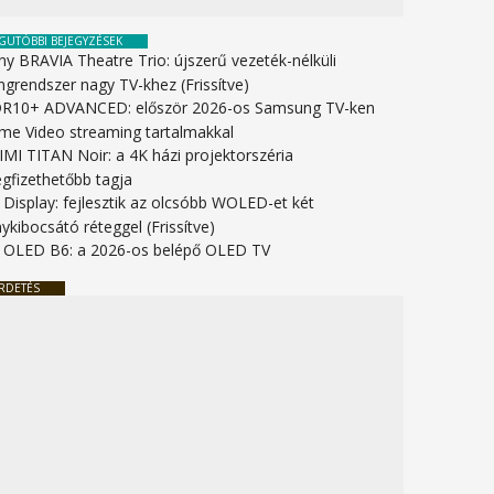
GUTÓBBI BEJEGYZÉSEK
ny BRAVIA Theatre Trio: újszerű vezeték-nélküli
ngrendszer nagy TV-khez (Frissítve)
R10+ ADVANCED: először 2026-os Samsung TV-ken
ime Video streaming tartalmakkal
IMI TITAN Noir: a 4K házi projektorszéria
gfizethetőbb tagja
 Display: fejlesztik az olcsóbb WOLED-et két
ykibocsátó réteggel (Frissítve)
 OLED B6: a 2026-os belépő OLED TV
RDETÉS