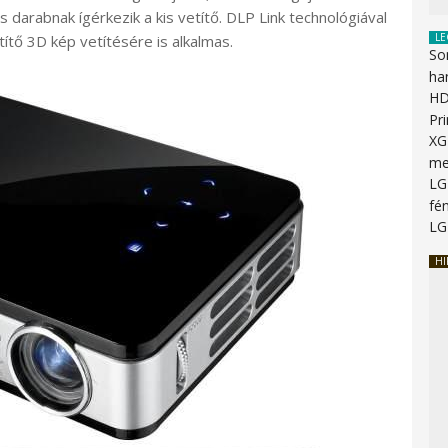
s darabnak ígérkezik a kis vetítő. DLP Link technológiával
LE
ítő 3D kép vetítésére is alkalmas.
So
ha
HD
Pr
XG
me
LG
fén
LG
HI