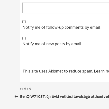
Notify me of follow-up comments by email.
Notify me of new posts by email.
This site uses Akismet to reduce spam.
Learn h
Bejegyzés
Korábbi
ELŐZŐ
navigáció
bejegyzés
BenQ W710ST: új rövid vetítési távolságú otthoni vet