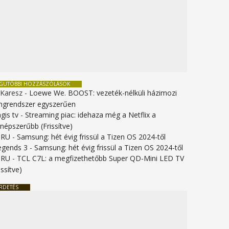
EGUTÓBBI HOZZÁSZÓLÁSOK
 Karesz
-
Loewe We. BOOST: vezeték-nélküli házimozi
ngrendszer egyszerűen
gis tv
-
Streaming piac: idehaza még a Netflix a
gnépszerűbb (Frissítve)
URU
-
Samsung: hét évig frissül a Tizen OS 2024-től
legends 3
-
Samsung: hét évig frissül a Tizen OS 2024-től
URU
-
TCL C7L: a megfizethetőbb Super QD-Mini LED TV
issítve)
RDETÉS