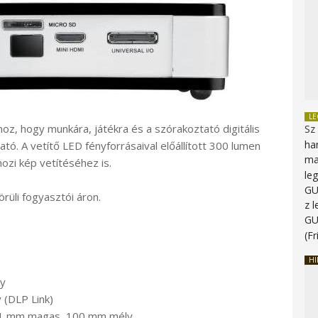
L
oz, hogy munkára, játékra és a szórakoztató digitális
Sz
ha
tó. A vetítő LED fényforrásaival előállított 300 lumen
ma
ozi kép vetítéséhez is.
le
G
rüli fogyasztói áron.
z 
G
(Fr
HI
ny
 (DLP Link)
31 mm magas, 100 mm mély