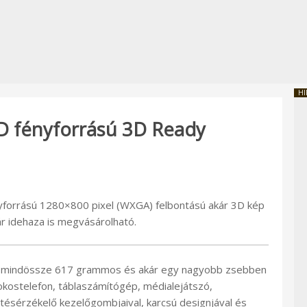
HI
ED fényforrású 3D Ready
yforrású 1280×800 pixel (WXGA) felbontású akár 3D kép
r idehaza is megvásárolható.
 mindössze 617 grammos és akár egy nagyobb zsebben
 okostelefon, táblaszámítógép, médialejátszó,
ntésérzékelő kezelőgombjaival, karcsú designjával és