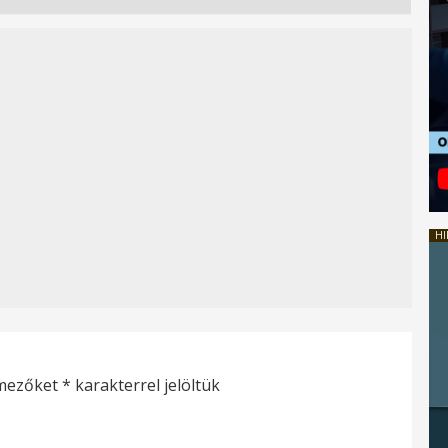
HI
 mezőket
*
karakterrel jelöltük