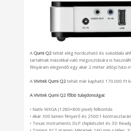
A
Qumi Q2
tehát elég hordozható és sokoldalú ahh
tartalmak másokkal való megosztására is használha
fényáram elegendő egy akár 2 méter átlójú házi-m
A
Vivitek Qumi Q2
tehát már kapható 170.000 Ft kö
A Vivitek Qumi Q2 főbb tulajdonságai:
• Natív WXGA (1280×800 pixel) felbontás
• Akár 300 lumen fényerő és 2500:1 kontrasztará
• Texas Instruments DLP chipkészlet és 3D Ready
• Tömeg: 617 gramm; Méretek: 160 mm széles, 