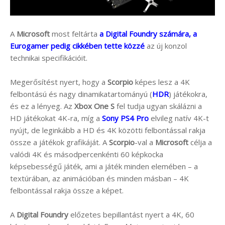
A
Microsoft
most feltárta
a Digital Foundry számára, a
Eurogamer pedig cikkében tette közzé
az új konzol
technikai specifikációit.
Megerősítést nyert, hogy a
Scorpio
képes lesz a 4K
felbontású és nagy dinamikatartományú (
HDR
) játékokra,
és ez a lényeg. Az
Xbox One S
fel tudja ugyan skálázni a
HD játékokat 4K-ra, míg a
Sony PS4 Pro
elvileg natív 4K-t
nyújt, de leginkább a HD és 4K közötti felbontással rakja
össze a játékok grafikáját. A
Scorpio
-val a
Microsoft
célja a
valódi 4K és másodpercenkénti 60 képkocka
képsebességű játék, ami a játék minden elemében – a
textúrában, az animációban és minden másban – 4K
felbontással rakja össze a képet.
A
Digital Foundry
előzetes bepillantást nyert a 4K, 60