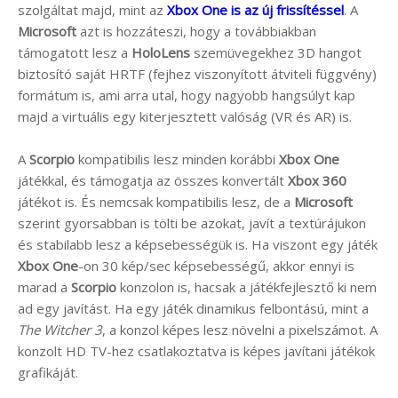
szolgáltat majd, mint az
Xbox One is az új frissítéssel
. A
Microsoft
azt is hozzáteszi, hogy a továbbiakban
támogatott lesz a
HoloLens
szemüvegekhez 3D hangot
biztosító saját HRTF (fejhez viszonyított átviteli függvény)
formátum is, ami arra utal, hogy nagyobb hangsúlyt kap
majd a virtuális egy kiterjesztett valóság (VR és AR) is.
A
Scorpio
kompatibilis lesz minden korábbi
Xbox One
játékkal, és támogatja az összes konvertált
Xbox 360
játékot is. És nemcsak kompatibilis lesz, de a
Microsoft
szerint gyorsabban is tölti be azokat, javít a textúrájukon
és stabilabb lesz a képsebességük is. Ha viszont egy játék
Xbox One
-on 30 kép/sec képsebességű, akkor ennyi is
marad a
Scorpio
konzolon is, hacsak a játékfejlesztő ki nem
ad egy javítást. Ha egy játék dinamikus felbontású, mint a
The Witcher 3
, a konzol képes lesz növelni a pixelszámot. A
konzolt HD TV-hez csatlakoztatva is képes javítani játékok
grafikáját.