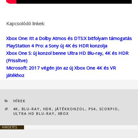
Kapcsolódó linkek:
Xbox One: itt a Dolby Atmos és DTS:X bitfolyam támogatás
PlayStation 4 Pro: a Sony új 4K és HDR konzolja
Xbox One S: új konzol benne Ultra HD Blu-ray, 4K és HDR
(Frissítve)
Microsoft: 2017 végén jön az új Xbox One 4K és VR
játékhoz
KATEGÓRIÁK
HÍREK
CÍMKÉK
4K
,
BLU-RAY
,
HDR
,
JÁTÉKKONZOL
,
PS4
,
SCORPIO
,
ULTRA HD BLU-RAY
,
XBOX
HIRDETÉS