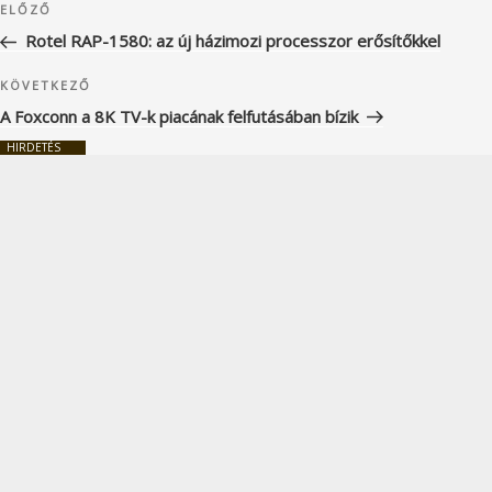
Korábbi
ELŐZŐ
navigáció
bejegyzés
Rotel RAP-1580: az új házimozi processzor erősítőkkel
Következő
KÖVETKEZŐ
bejegyzés
A Foxconn a 8K TV-k piacának felfutásában bízik
HIRDETÉS