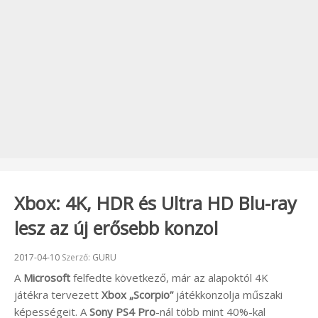
Xbox: 4K, HDR és Ultra HD Blu-ray
lesz az új erősebb konzol
Beküldve:
2017-04-10
Szerző:
GURU
A
Microsoft
felfedte következő, már az alapoktól 4K
játékra tervezett
Xbox
„Scorpio”
játékkonzolja műszaki
képességeit. A
Sony PS4 Pro
-nál több mint 40%-kal