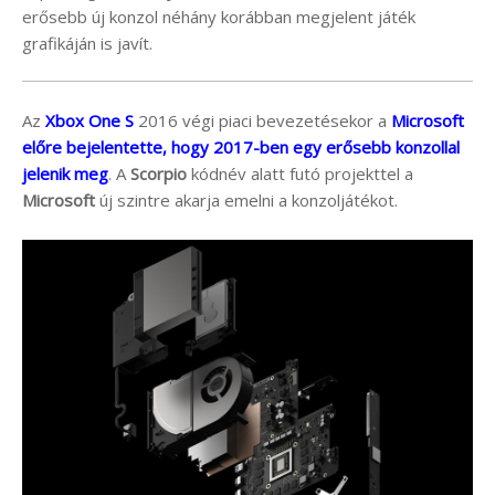
erősebb új konzol néhány korábban megjelent játék
grafikáján is javít.
Az
Xbox One S
2016 végi piaci bevezetésekor a
Microsoft
előre bejelentette, hogy 2017-ben egy erősebb konzollal
jelenik meg
. A
Scorpio
kódnév alatt futó projekttel a
Microsoft
új szintre akarja emelni a konzoljátékot.