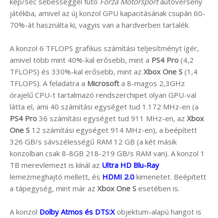
kép/sec sebességgel futó
Forza Motorsport
autóverseny
játékba, amivel az új konzol GPU kapacitásának csupán 60-
70%-át használta ki, vagyis van a hardverben tartalék.
A konzol 6 TFLOPS grafikus számítási teljesítményt ígér,
amivel több mint 40%-kal erősebb, mint a
PS4 Pro
(4,2
TFLOPS) és 330%-kal erősebb, mint az
Xbox One S
(1,4
TFLOPS). A feladatra a
Microsoft
a 8-magos 2,3GHz
órajelű CPU-t tartalmazó rendszerchipet olyan GPU-val
látta el, ami 40 számítási egységet tud 1.172 MHz-en (a
PS4 Pro
36 számítási egységet tud 911 MHz-en, az
Xbox
One S
12 számítási egységet 914 MHz-en), a beépített
326 GB/s sávszélességű RAM 12 GB (a két másik
konzolban csak 8-8GB 218-219 GB/s RAM van). A konzol 1
TB merevlemezt is kínál az
Ultra HD Blu-Ray
lemezmeghajtó mellett, és
HDMI 2.0
kimenetet. Beépített
a tápegység, mint már az
Xbox One S
esetében is.
A konzol
Dolby Atmos és DTS:X
objektum-alapú hangot is