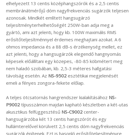
elhelyezett 13 centis középhangszórók és a 2,5 centis
membránátmérőjű dóm nagyfrekvenciás sugárzók teljesen
azonosak. Mindkét említett hangsugárzó
teljesítményterhelhetőségét 250W-ban adja meg a
gyártó, ami azt jelenti, hogy kb. 100W maximális RMS
erősítőteljesítménnyel érdemes meghajtani azokat. A 6
ohmos impedancia és a 88 dB-s érzékenység mellet, ez
azt jelenti, hogy a hangsugárzók elegendő hangnyomás
képesek előállítani egy közepes, -80-85 köbmétert meg
nem haladó szobában, kb. 2,5-3 méteres hallgatási
távolság esetén. Az
NS-9502
esztétikai megjelenését
emeli a fényes zongora-fekete előlap.
A teljes ötcsatornás hangrendszer kialakításához
NS-
P9002
típusszámon majdan kapható készletben a két-utas
akusztikus felfüggesztésű
NS-C9002
center-
hangsugárzóba két 13 centis hangszórót és egy
hullámterelővel körülvett 2,5 centis dóm nagyfrekvenciás
sugárzók építenek. Ezt is hasonló erősítőteljesítményre