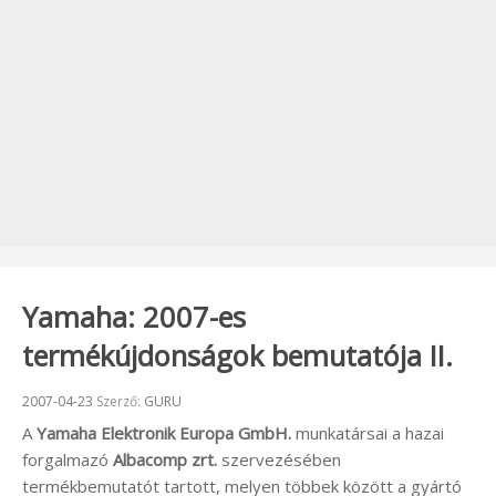
Yamaha: 2007-es
termékújdonságok bemutatója II.
Beküldve:
2007-04-23
Szerző:
GURU
A
Yamaha Elektronik Europa GmbH.
munkatársai a hazai
forgalmazó
Albacomp zrt.
szervezésében
termékbemutatót tartott, melyen többek között a gyártó