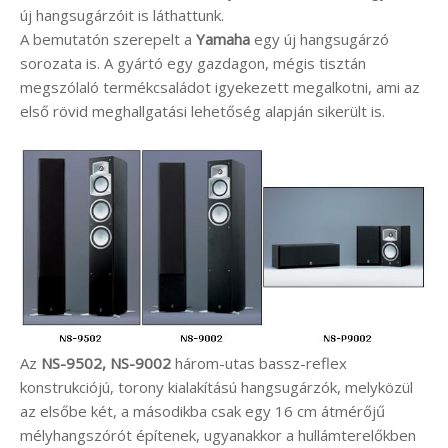
új hangsugárzóit is láthattunk.
A bemutatón szerepelt a
Yamaha
egy új hangsugárzó
sorozata is. A gyártó egy gazdagon, mégis tisztán
megszólaló termékcsaládot igyekezett megalkotni, ami az
első rövid meghallgatási lehetőség alapján sikerült is.
Az
NS-9502, NS-9002
három-utas bassz-reflex
konstrukciójú, torony kialakítású hangsugárzók, melyközül
az elsőbe két, a másodikba csak egy 16 cm átmérőjű
mélyhangszórót építenek, ugyanakkor a hullámterelőkben