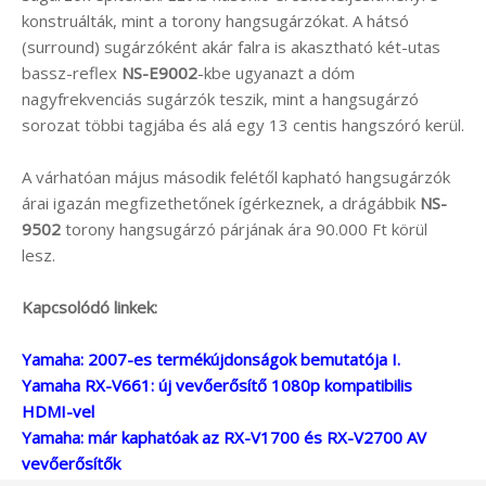
konstruálták, mint a torony hangsugárzókat. A hátsó
(surround) sugárzóként akár falra is akasztható két-utas
bassz-reflex
NS-E9002
-kbe ugyanazt a dóm
nagyfrekvenciás sugárzók teszik, mint a hangsugárzó
sorozat többi tagjába és alá egy 13 centis hangszóró kerül.
A várhatóan május második felétől kapható hangsugárzók
árai igazán megfizethetőnek ígérkeznek, a drágábbik
NS-
9502
torony hangsugárzó párjának ára 90.000 Ft körül
lesz.
Kapcsolódó linkek:
Yamaha: 2007-es termékújdonságok bemutatója I.
Yamaha RX-V661: új vevőerősítő 1080p kompatibilis
HDMI-vel
Yamaha: már kaphatóak az RX-V1700 és RX-V2700 AV
vevőerősítők