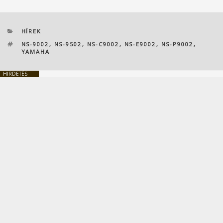
KATEGÓRIÁK
HÍREK
CÍMKÉK
NS-9002
,
NS-9502
,
NS-C9002
,
NS-E9002
,
NS-P9002
,
YAMAHA
HIRDETÉS