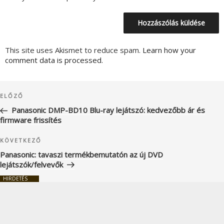
This site uses Akismet to reduce spam.
Learn how your
comment data is processed.
Bejegyzés
Korábbi
ELŐZŐ
navigáció
bejegyzés
Panasonic DMP-BD10 Blu-ray lejátszó: kedvezőbb ár és
firmware frissítés
Következő
KÖVETKEZŐ
bejegyzés
Panasonic: tavaszi termékbemutatón az új DVD
lejátszók/felvevők
HIRDETÉS