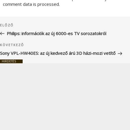
comment data is processed.
Bejegyzés
Korábbi
ELŐZŐ
navigáció
bejegyzés
Philips: információk az új 6000-es TV sorozatokról
Következő
KÖVETKEZŐ
bejegyzés
Sony VPL-HW40ES: az új kedvező árú 3D házi-mozi vetítő
HIRDETÉS