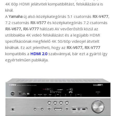
4K 60p HDMI jelátviteli kompatibilitást, felskálázásra is
kínál.
A
Yamaha
új alsó-középkategóriás 5.1 csatornás
RX-V477
,
7.2 csatornás
RX-V577
és középkategóriás 7.2 csatornás
RX-V677, RX-V777
hálózati AV vevőerősítői közül az
utóbbiakba 4K videó felskálázást és a legújabb HDMI
specifikációnak megfelelő 4K 50/60p videojel átvitelt
kínálnak. Ez azt jelentheti, hogy az
RX-V677, RX-V777
kompatibilis a
HDMI 2.0
szabvánnyal, bár ezt a gyártó így
egyértelműen publikálja.