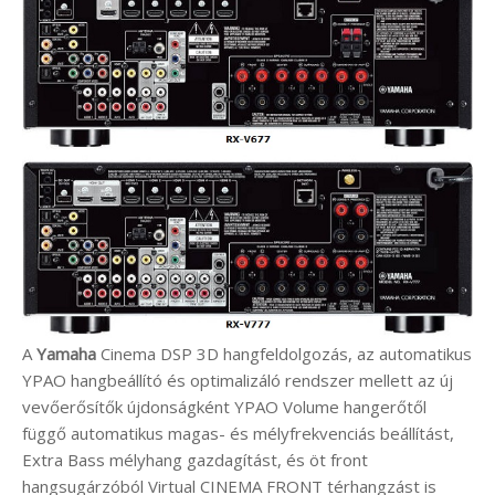
A
Yamaha
Cinema DSP 3D hangfeldolgozás, az automatikus
YPAO hangbeállító és optimalizáló rendszer mellett az új
vevőerősítők újdonságként YPAO Volume hangerőtől
függő automatikus magas- és mélyfrekvenciás beállítást,
Extra Bass mélyhang gazdagítást, és öt front
hangsugárzóból Virtual CINEMA FRONT térhangzást is