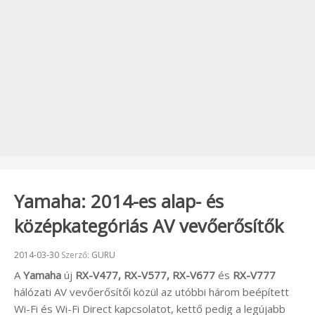
Yamaha: 2014-es alap- és
középkategóriás AV vevőerősítők
Beküldve:
2014-03-30
Szerző:
GURU
A
Yamaha
új
RX-V477, RX-V577, RX-V677
és
RX-V777
hálózati AV vevőerősítői közül az utóbbi három beépített
Wi-Fi és Wi-Fi Direct kapcsolatot, kettő pedig a legújabb