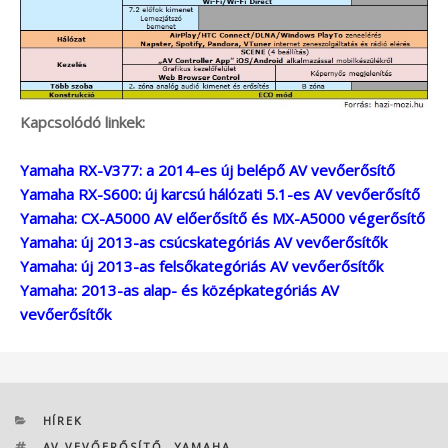
Kapcsolódó linkek:
Yamaha RX-V377: a 2014-es új belépő AV vevőerősítő
Yamaha RX-S600: új karcsú hálózati 5.1-es AV vevőerősítő
Yamaha: CX-A5000 AV előerősítő és MX-A5000 végerősítő
Yamaha: új 2013-as csúcskategóriás AV vevőerősítők
Yamaha: új 2013-as felsőkategóriás AV vevőerősítők
Yamaha: 2013-as alap- és középkategóriás AV
vevőerősítők
KATEGÓRIÁK
HÍREK
CÍMKÉK
AV VEVŐERŐSÍTŐ
,
YAMAHA