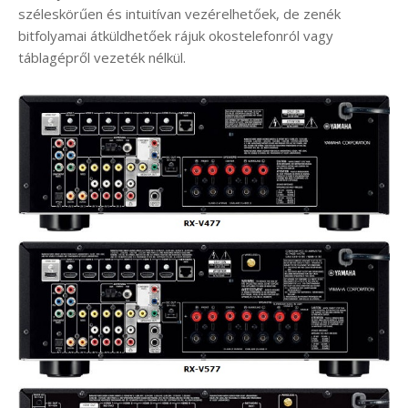
széleskörűen és intuitívan vezérelhetőek, de zenék
bitfolyamai átküldhetőek rájuk okostelefonról vagy
táblagépről vezeték nélkül.