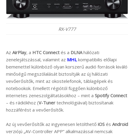
RX-V777
Az
AirPlay
, a
HTC Connect
és a
DLNA
hálózati
zenelejátszással, valamint az
MHL
kompatibilis előlapi
bemenettel különböző olyan korszerű audió források kiváló
minőségű megszólalását biztosítják az új hálózati
vevőerősítők, mint az okostelefonok, táblagépek és
notebookok. Emellett régiótól függően különböző
internetes zeneszolgáltatásokhoz – mint a
Spotify Connect
– és rádiókhoz (
V-Tuner
technológiával) biztosítanak
hozzáférést a vevőerősítők.
Az új vevőerősítők az ingyenesen letölthető
iOS
és
Android
verziójú „AV-Controller APP” alkalmazással nemcsak