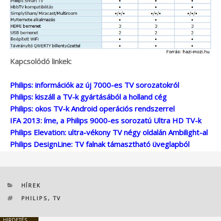
Kapcsolódó linkek:
Philips: információk az új 7000-es TV sorozatokról
Philips: kiszáll a TV-k gyártásából a holland cég
Philips: okos TV-k Android operációs rendszerrel
IFA 2013: íme, a Philips 9000-es sorozatú Ultra HD TV-k
Philips Elevation: ultra-vékony TV négy oldalán Ambilight-al
Philips DesignLine: TV falnak támasztható üveglapból
KATEGÓRIÁK
HÍREK
CÍMKÉK
PHILIPS
,
TV
HIRDETÉS