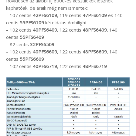
Rövidesen az alábbi új 6000-es készülékek lesznek
kaphatóak, de áraik még nem ismertek:
– 107 centis
42PFS6109
, 119 centis
47PFS6109
és 140
centis
55PFS6109
kétoldalas Ambilight
– 102 centis
40PFS6409
, 122 centis
48PFS6409
, 140
centis
55PFS6409
– 82 centis
32PFS6509
– 102 centis
40PFS6609
, 122 centis
48PFS6609
, 140
centis
55PFS6609
– 102 centis
40PFS6719
, 122 centis
48PFS6719