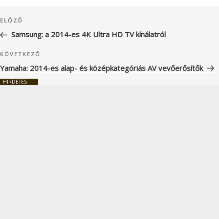
Bejegyzés
Korábbi
ELŐZŐ
navigáció
bejegyzés
Samsung: a 2014-es 4K Ultra HD TV kínálatról
Következő
KÖVETKEZŐ
bejegyzés
Yamaha: 2014-es alap- és középkategóriás AV vevőerősítők
HIRDETÉS