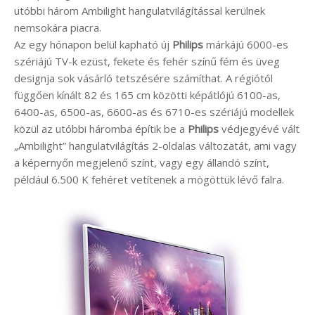
utóbbi három Ambilight hangulatvilágítással kerülnek
nemsokára piacra.
Az egy hónapon belül kapható új
Philips
márkájú 6000-es
szériájú TV-k ezüst, fekete és fehér színű fém és üveg
designja sok vásárló tetszésére számíthat. A régiótól
függően kínált 82 és 165 cm közötti képátlójú 6100-as,
6400-as, 6500-as, 6600-as és 6710-es szériájú modellek
közül az utóbbi háromba építik be a
Philips
védjegyévé vált
„Ambilight” hangulatvilágítás 2-oldalas változatát, ami vagy
a képernyőn megjelenő színt, vagy egy állandó színt,
például 6.500 K fehéret vetítenek a mögöttük lévő falra.