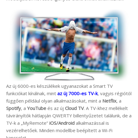
Az új 6000-es készülékek ugyanazokat a Smart TV
funkciókat kínálnak, mint
az új 7000-es TV-k
, vagyis régiótól
függően például olyan alkalmazásokat, mint a
Netflix
, a
Spotify
, a
YouTube
és az új
Cloud TV
. A TV-khez mellékelt
távirányítók hátlapján QWERTY billentyűzetet találunk, de a
TV-k a „MyRemote”
iOS/Android
alkalmazással is
vezérelhetőek. Minden modellbe beépített a Wi-Fi
kapcsolat.