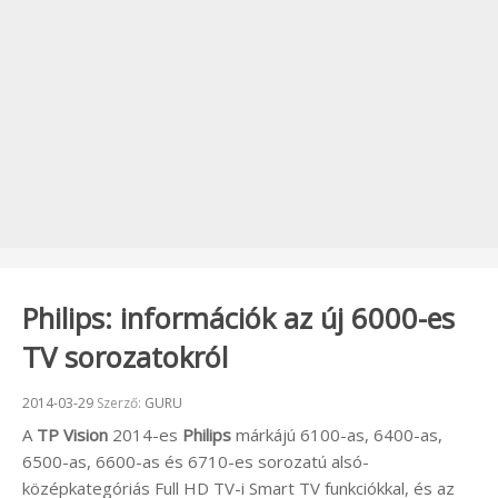
Philips: információk az új 6000-es
TV sorozatokról
Beküldve:
2014-03-29
Szerző:
GURU
A
TP Vision
2014-es
Philips
márkájú 6100-as, 6400-as,
6500-as, 6600-as és 6710-es sorozatú alsó-
középkategóriás Full HD TV-i Smart TV funkciókkal, és az