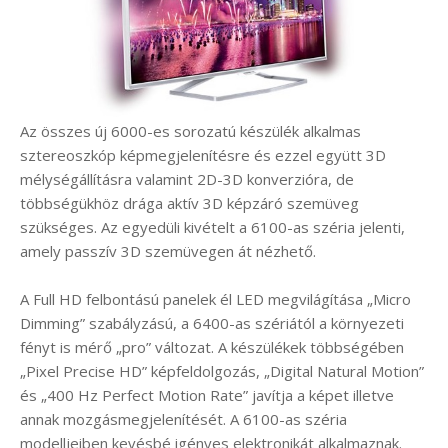
Az összes új 6000-es sorozatú készülék alkalmas
sztereoszkóp képmegjelenítésre és ezzel együtt 3D
mélységállításra valamint 2D-3D konverzióra, de
többségükhöz drága aktív 3D képzáró szemüveg
szükséges. Az egyedüli kivételt a 6100-as széria jelenti,
amely passzív 3D szemüvegen át nézhető.
A Full HD felbontású panelek él LED megvilágítása „Micro
Dimming” szabályzású, a 6400-as szériától a környezeti
fényt is mérő „pro” változat. A készülékek többségében
„Pixel Precise HD” képfeldolgozás, „Digital Natural Motion”
és „400 Hz Perfect Motion Rate” javítja a képet illetve
annak mozgásmegjelenítését. A 6100-as széria
modelljeiben kevésbé igényes elektronikát alkalmaznak.