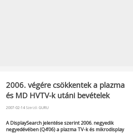
2006. végére csökkentek a plazma
és MD HVTV-k utáni bevételek
Beküldve:
2007-02-14
Szerző:
GURU
A
DisplaySearch
jelentése szerint 2006. negyedik
negyedévében (Q4’06) a plazma TV-k és mikrodisplay