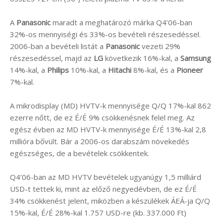
A
Panasonic
maradt a meghatározó márka Q4’06-ban
32%-os mennyiségi és 33%-os bevételi részesedéssel.
2006-ban a bevételi listát a
Panasonic
vezeti 29%
részesedéssel, majd az
LG
következik 16%-kal, a
Samsung
14%-kal, a
Philips
10%-kal, a
Hitachi
8%-kal, és a
Pioneer
7%-kal.
A mikrodisplay (MD) HVTV-k mennyisége Q/Q 17%-kal 862
ezerre nőtt, de ez É/É 9% csökkenésnek felel meg. Az
egész évben az MD HVTV-k mennyisége É/É 13%-kal 2,8
millióra bővült. Bár a 2006-os darabszám növekedés
egészséges, de a bevételek csökkentek.
Q4’06-ban az MD HVTV bevételek ugyanúgy 1,5 milliárd
USD-t tettek ki, mint az előző negyedévben, de ez É/É
34% csökkenést jelent, miközben a készülékek ÁEÁ-ja Q/Q
15%-kal, É/É 28%-kal 1.757 USD-re (kb. 337.000 Ft)