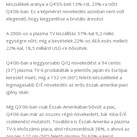
készülékek aránya a Q4’05-beli 13%-ról, 23%-ra nőtt
Q4’06-ban. Ez a képméret növekedés azonban nem volt
elegendő, hogy kiegyenlítse a brutális áresést.
A 2006-os a plazma TV kiszállítás 57%-kal 9,2 millió
egységre nőtt, míg a bevételek 22%-os ÁEÁ esés mellett
22%-kal, 18,5 milliárd USD-re bővültek.
Q4’06-ban a leggyorsabb Q/Q növekedést a 94 centis
(37”) plazma TV-k produkálták a jelentős Japán és Európai
kereslet miatt, míg a 152 cm (60”) feletti készülékeké a
legmagasabb É/É növekedés az erős észak-amerikai piaci
igény okán.
Míg Q3’06-ban csak Észak-Amerikában bővült a piac,
Q4’06-ban már az összes régió növekedett, bár Kína É/É
csökkenést mutatott. Továbbra is Észak-Amerika a plazma
TV-k elsőszámú piaca, ahol részesedésük 38%, s ahová az
összes 127 cm (50”) feletti plazma TV 63%-a kerül.