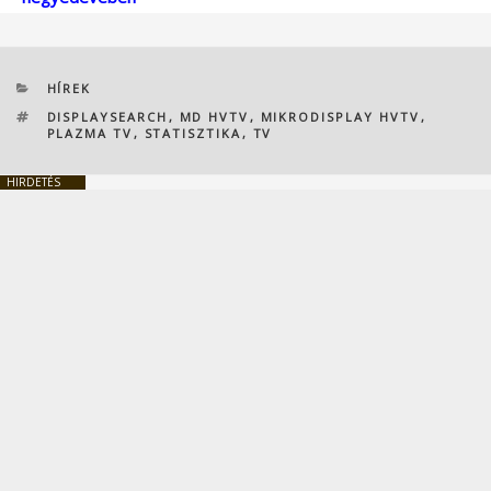
KATEGÓRIÁK
HÍREK
CÍMKÉK
DISPLAYSEARCH
,
MD HVTV
,
MIKRODISPLAY HVTV
,
PLAZMA TV
,
STATISZTIKA
,
TV
HIRDETÉS