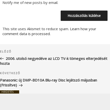
Notify me of new posts by email.
This site uses Akismet to reduce spam.
Learn how your
comment data is processed.
Bejegyzés
Korábbi
ELŐZŐ
navigáció
bejegyzés
2006. utolsó negyedéve az LCD TV-k tömeges elterjedését
hozta
Következő
KÖVETKEZŐ
bejegyzés
Panasonic: új DMP-BD10A Blu-ray Disc lejátszó májusban
(Frissítve)
HIRDETÉS