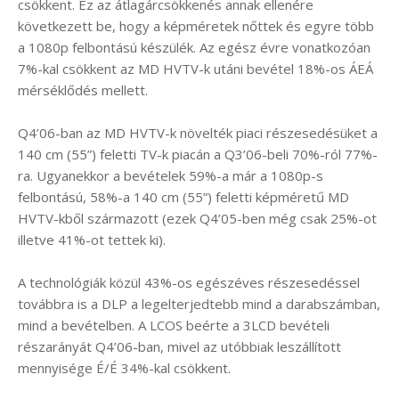
csökkent. Ez az átlagárcsökkenés annak ellenére
következett be, hogy a képméretek nőttek és egyre több
a 1080p felbontású készülék. Az egész évre vonatkozóan
7%-kal csökkent az MD HVTV-k utáni bevétel 18%-os ÁEÁ
mérséklődés mellett.
Q4’06-ban az MD HVTV-k növelték piaci részesedésüket a
140 cm (55”) feletti TV-k piacán a Q3’06-beli 70%-ról 77%-
ra. Ugyanekkor a bevételek 59%-a már a 1080p-s
felbontású, 58%-a 140 cm (55”) feletti képméretű MD
HVTV-kből származott (ezek Q4’05-ben még csak 25%-ot
illetve 41%-ot tettek ki).
A technológiák közül 43%-os egészéves részesedéssel
továbbra is a DLP a legelterjedtebb mind a darabszámban,
mind a bevételben. A LCOS beérte a 3LCD bevételi
részarányát Q4’06-ban, mivel az utóbbiak leszállított
mennyisége É/É 34%-kal csökkent.