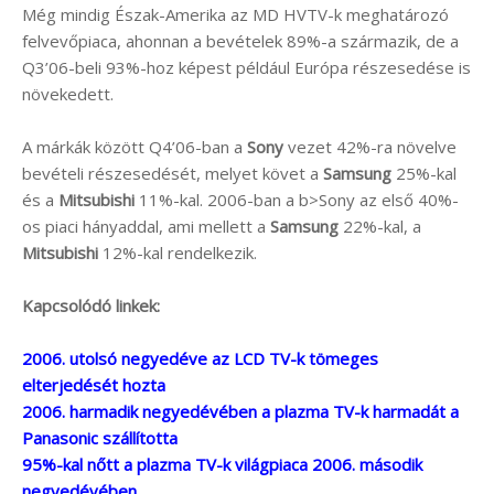
Még mindig Észak-Amerika az MD HVTV-k meghatározó
felvevőpiaca, ahonnan a bevételek 89%-a származik, de a
Q3’06-beli 93%-hoz képest például Európa részesedése is
növekedett.
A márkák között Q4’06-ban a
Sony
vezet 42%-ra növelve
bevételi részesedését, melyet követ a
Samsung
25%-kal
és a
Mitsubishi
11%-kal. 2006-ban a b>Sony az első 40%-
os piaci hányaddal, ami mellett a
Samsung
22%-kal, a
Mitsubishi
12%-kal rendelkezik.
Kapcsolódó linkek:
2006. utolsó negyedéve az LCD TV-k tömeges
elterjedését hozta
2006. harmadik negyedévében a plazma TV-k harmadát a
Panasonic szállította
95%-kal nőtt a plazma TV-k világpiaca 2006. második
negyedévében