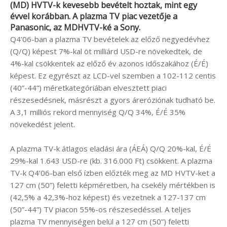
(MD) HVTV-k kevesebb bevételt hoztak, mint egy
évvel korábban. A plazma TV piac vezetője a
Panasonic
, az MDHVTV-ké a
Sony
.
Q4’06-ban a plazma TV bevételek az előző negyedévhez
(Q/Q) képest 7%-kal öt milliárd USD-re növekedtek, de
4%-kal csökkentek az előző év azonos időszakához (É/É)
képest. Ez egyrészt az LCD-vel szemben a 102-112 centis
(40”-44”) méretkategóriában elvesztett piaci
részesedésnek, másrészt a gyors áreróziónak tudható be.
A 3,1 milliós rekord mennyiség Q/Q 34%, É/É 35%
növekedést jelent.
A plazma TV-k átlagos eladási ára (ÁEÁ) Q/Q 20%-kal, É/É
29%-kal 1.643 USD-re (kb. 316.000 Ft) csökkent. A plazma
TV-k Q4’06-ban első ízben előzték meg az MD HVTV-ket a
127 cm (50”) feletti képméretben, ha csekély mértékben is
(42,5% a 42,3%-hoz képest) és vezetnek a 127-137 cm
(50”-44”) TV piacon 55%-os részesedéssel. A teljes
plazma TV mennyiségen belül a 127 cm (50”) feletti