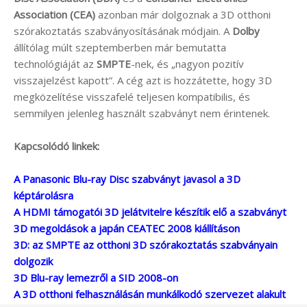
Association (CEA)
azonban már dolgoznak a 3D otthoni
szórakoztatás szabványosításának módjain. A
Dolby
állítólag múlt szeptemberben már bemutatta
technológiáját az
SMPTE
-nek, és „nagyon pozitív
visszajelzést kapott”. A cég azt is hozzátette, hogy 3D
megközelítése visszafelé teljesen kompatibilis, és
semmilyen jelenleg használt szabványt nem érintenek.
Kapcsolódó linkek:
A Panasonic Blu-ray Disc szabványt javasol a 3D
képtárolásra
A HDMI támogatói 3D jelátvitelre készítik elő a szabványt
3D megoldások a japán CEATEC 2008 kiállításon
3D: az SMPTE az otthoni 3D szórakoztatás szabványain
dolgozik
3D Blu-ray lemezről a SID 2008-on
A 3D otthoni felhasználásán munkálkodó szervezet alakult