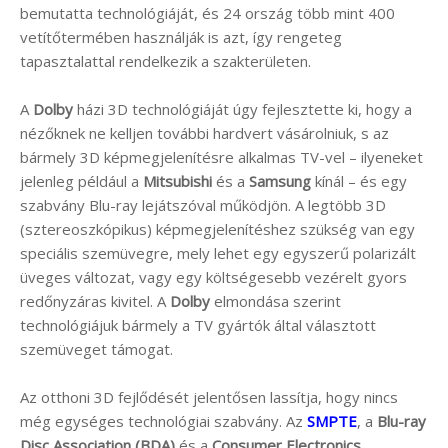
bemutatta technológiáját, és 24 ország több mint 400
vetítőtermében használják is azt, így rengeteg
tapasztalattal rendelkezik a szakterületen.
A
Dolby
házi 3D technológiáját úgy fejlesztette ki, hogy a
nézőknek ne kelljen további hardvert vásárolniuk, s az
bármely 3D képmegjelenítésre alkalmas TV-vel – ilyeneket
jelenleg például a
Mitsubishi
és a
Samsung
kínál – és egy
szabvány Blu-ray lejátszóval működjön. A legtöbb 3D
(sztereoszkópikus) képmegjelenítéshez szükség van egy
speciális szemüvegre, mely lehet egy egyszerű polarizált
üveges változat, vagy egy költségesebb vezérelt gyors
redőnyzáras kivitel. A
Dolby
elmondása szerint
technológiájuk bármely a TV gyártók által választott
szemüveget támogat.
Az otthoni 3D fejlődését jelentősen lassítja, hogy nincs
még egységes technológiai szabvány. Az
SMPTE
, a
Blu-ray
Disc Association (BDA)
és a
Consumer Electronics