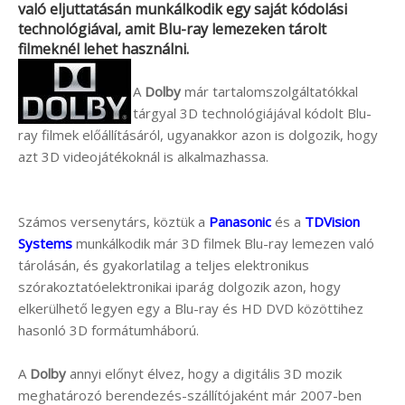
való eljuttatásán munkálkodik egy saját kódolási
technológiával, amit Blu-ray lemezeken tárolt
filmeknél lehet használni.
A
Dolby
már tartalomszolgáltatókkal
tárgyal 3D technológiájával kódolt Blu-
ray filmek előállításáról, ugyanakkor azon is dolgozik, hogy
azt 3D videojátékoknál is alkalmazhassa.
Számos versenytárs, köztük a
Panasonic
és a
TDVision
Systems
munkálkodik már 3D filmek Blu-ray lemezen való
tárolásán, és gyakorlatilag a teljes elektronikus
szórakoztatóelektronikai iparág dolgozik azon, hogy
elkerülhető legyen egy a Blu-ray és HD DVD közöttihez
hasonló 3D formátumháború.
A
Dolby
annyi előnyt élvez, hogy a digitális 3D mozik
meghatározó berendezés-szállítójaként már 2007-ben