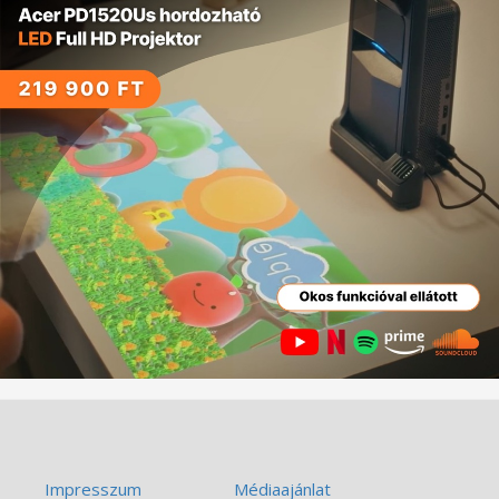
Impresszum
Médiaajánlat