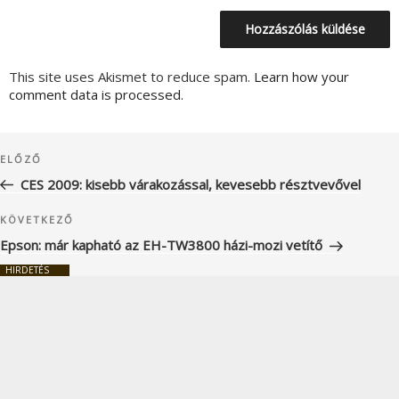
This site uses Akismet to reduce spam.
Learn how your
comment data is processed.
Bejegyzés
Korábbi
ELŐZŐ
navigáció
bejegyzés
CES 2009: kisebb várakozással, kevesebb résztvevővel
Következő
KÖVETKEZŐ
bejegyzés
Epson: már kapható az EH-TW3800 házi-mozi vetítő
HIRDETÉS