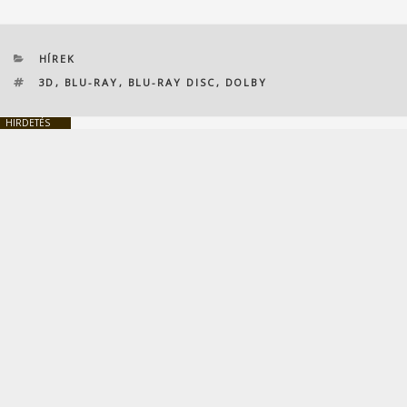
KATEGÓRIÁK
HÍREK
CÍMKÉK
3D
,
BLU-RAY
,
BLU-RAY DISC
,
DOLBY
HIRDETÉS