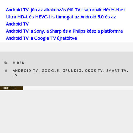
Android TV: jön az alkalmazás élő TV csatornák eléréséhez
Ultra HD-t és HEVC-t is támogat az Android 5.0 és az
Android TV
Android TV: a Sony, a Sharp és a Philips kész a platformra
Android TV: a Google TV újratöltve
KATEGÓRIÁK
HÍREK
CÍMKÉK
ANDROID TV
,
GOOGLE
,
GRUNDIG
,
OKOS TV
,
SMART TV
,
TV
HIRDETÉS