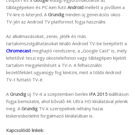
csoport és a
Google
eddigi együttműködése az
táblagépeken és PC-ken futó
Android
mellett a jövőben a
TV-kre is kiterjed. A
Grundig
minden új generációs okos
TV-jén az Android TV platformot fogja használni.
Az alkalmazásokat, zenei, játék és más
tartalomszolgáltatásokat kínáló Android TV-be beépített a
Chromecast
meghajtó rendszere, a „Google Cast” is, mely
lehetővé teszi egy okostelefonon vagy táblagépen kijelölt
tartalom megjelenítését a TV-n. A felhasználói
kezelőfelület ugyanúgy fog kinézni, mint a többi Android
TV-t futtató TV-é.
A
Grundig
új TV-it a szeptemberi berlini
IFA 2015
kiállításon
fogja bemutatni, ahol bővülő 4K Ultra HD kínálatával jelenik
meg. A
Grundig
TV-k szerepelnek néhány hazai
kiskereskedelmi forgalmazó kínálatában is.
Kapcsolódó linkek: