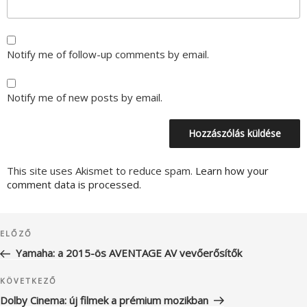
Notify me of follow-up comments by email.
Notify me of new posts by email.
This site uses Akismet to reduce spam.
Learn how your
comment data is processed.
Bejegyzés
Korábbi
ELŐZŐ
navigáció
bejegyzés
Yamaha: a 2015-ös AVENTAGE AV vevőerősítők
Következő
KÖVETKEZŐ
bejegyzés
Dolby Cinema: új filmek a prémium mozikban