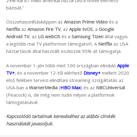
24%-kal 87 millió amerikai háztartásra növeli elérhető
bázisát.”
Összehasonlításképpen az
Amazon Prime Video
és a
Netflix
az
Amazon Fire TV
, az
Apple tvOS
, a
Google
Android TV
, az
LG webOS
és a
Samsung Tizen
által vagyis
a legtöbb mai TV platformon támogatott. A
Netflix
az USA
háztartások által használt eszközök 95%-át támogatja.
A november 1-jén több mint 100 országban elinduló
Apple
TV+
, és a november 12-től elérhető
Disney+
mellett 2020
első felében tervezi elindítani streaming szolgáltatás az
USA-ban a
WarnerMedia
(
HBO Max
) és az
NBCUniversal
(Peacock) is, de még nem tudni milyen a platformok
támogatásával.
Kapcsolódó tartalmak kereséséhez az alábbi címkék
használatát javasoljuk.