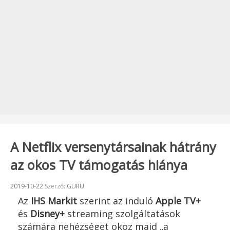
A Netflix versenytársainak hátrány
az okos TV támogatás hiánya
Beküldve:
2019-10-22
Szerző:
GURU
Az
IHS Markit
szerint az induló
Apple TV+
és
Disney+
streaming szolgáltatások
számára nehézséget okoz majd „a