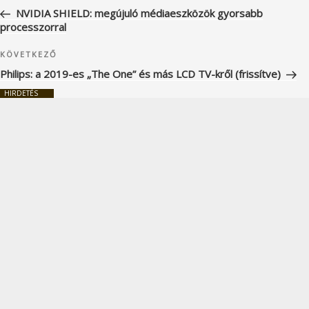
navigáció
bejegyzés
NVIDIA SHIELD: megújuló médiaeszközök gyorsabb
processzorral
Következő
KÖVETKEZŐ
bejegyzés
Philips: a 2019-es „The One” és más LCD TV-kről (frissítve)
HIRDETÉS