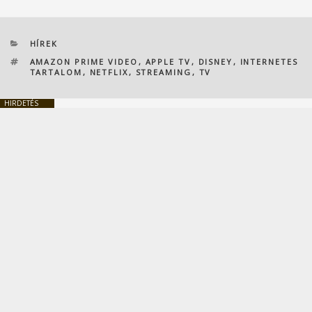
KATEGÓRIÁK
HÍREK
CÍMKÉK
AMAZON PRIME VIDEO
,
APPLE TV
,
DISNEY
,
INTERNETES
TARTALOM
,
NETFLIX
,
STREAMING
,
TV
HIRDETÉS