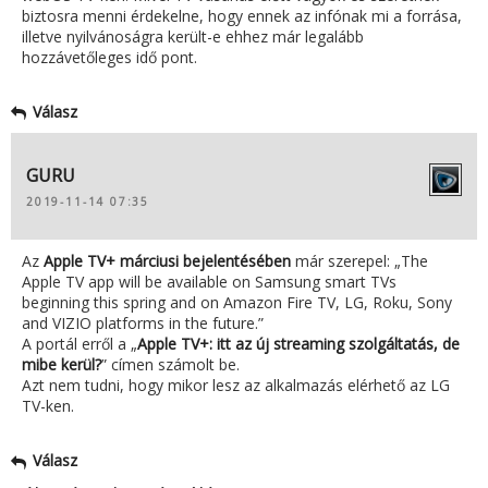
biztosra menni érdekelne, hogy ennek az infónak mi a forrása,
illetve nyilvánoságra került-e ehhez már legalább
hozzávetőleges idő pont.
Válasz
GURU
2019-11-14 07:35
Az
Apple TV+ márciusi bejelentésében
már szerepel: „The
Apple TV app will be available on Samsung smart TVs
beginning this spring and on Amazon Fire TV, LG, Roku, Sony
and VIZIO platforms in the future.”
A portál erről a „
Apple TV+: itt az új streaming szolgáltatás, de
mibe kerül?
” címen számolt be.
Azt nem tudni, hogy mikor lesz az alkalmazás elérhető az LG
TV-ken.
Válasz