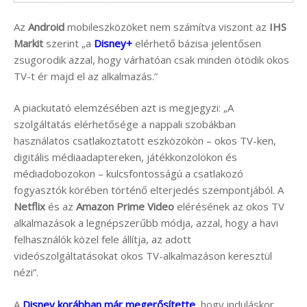
Az
Android
mobileszközöket nem számítva viszont az
IHS
Markit
szerint „a
Disney+
elérhető bázisa jelentősen
zsugorodik azzal, hogy várhatóan csak minden ötödik okos
TV-t ér majd el az alkalmazás.”
A piackutató elemzésében azt is megjegyzi: „A
szolgáltatás elérhetősége a nappali szobákban
használatos csatlakoztatott eszközökön – okos TV-ken,
digitális médiaadaptereken, játékkonzolokon és
médiadobozokon – kulcsfontosságú a csatlakozó
fogyasztók körében történő elterjedés szempontjából. A
Netflix
és az
Amazon Prime Video
elérésének az okos TV
alkalmazások a legnépszerűbb módja, azzal, hogy a havi
felhasználók közel fele állítja, az adott
videószolgáltatásokat okos TV-alkalmazáson keresztül
nézi”.
A
Disney korábban már megerősítette
, hogy induláskor