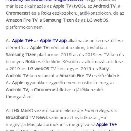
már lesz alkalmazás az
Apple TV
(
tvOS
), az
Android TV
, a
Chromecast
és a
Roku
eszközökön, játékkonzolokon, de az
Amazon Fire TV
, a
Samsung Tizen
és az
LG webOS
platformokon nem.
Az
Apple TV+
az
Apple TV app
alkalmazáson keresztül lesz
elérhető az
Apple TV
médiadobozokon, továbbá a
Samsung Tizen
platformos 2018-as és 2019-es TV-ken és
bizonyos
Roku
eszközökön. Később az alkalmazás ott lesz
a 2019-es
LG webOS
TV-ken, egyes 2019-es
Sony
Android
TV
-ken valamint a
Amazon Fire TV
eszközökön is.
Az
Apple
ugyanakkor egyelőre nem erősítette meg az
Android TV
, a
Chromecast
illetve a játékkonzolok
támogatását.
Az
IHS Markit
vezető kutató-elemzője
Fateha Begum
a
Broadband TV News
számára azt nyilatkozta: „Ha
megnyitja Más platformokon is megnyílva az
Apple TV+