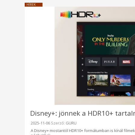
HÍREK
Disney+: jönnek a HDR10+ tarta
Beküldve:
2025-11-06
Szerző:
GURU
A Disney+ mostantól HDR10+ formátumban is kínál filme