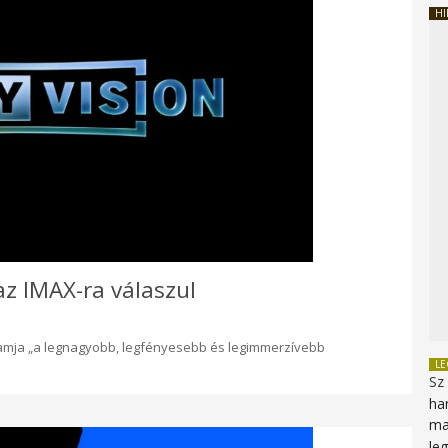
HI
 az IMAX-ra válaszul
ogramja „a legnagyobb, legfényesebb és legimmerzívebb
L
Sz
ha
ma
le