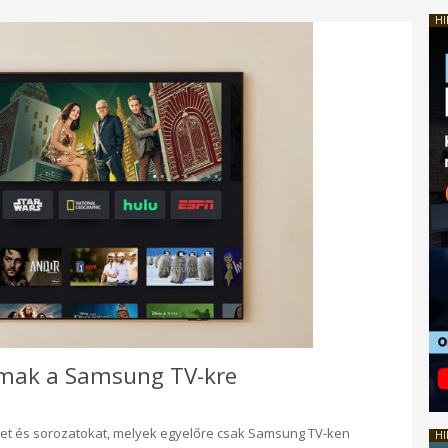
HI
lmak a Samsung TV-kre
ket és sorozatokat, melyek egyelőre csak Samsung TV-ken
HI