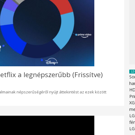
LE
tflix a legnépszerűbb (Frissítve)
So
ha
HD
talmainak népszerűségéről nyújt áttekintést az ezek között
Pr
XG
me
LG
fén
LG