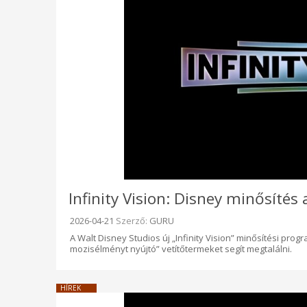
Infinity Vision: Disney minősítés
Beküldve:
2026-04-21
Szerző:
GURU
A Walt Disney Studios új „Infinity Vision” minősítési pr
mozisélményt nyújtó” vetítőtermeket segít megtalálni.
HÍREK