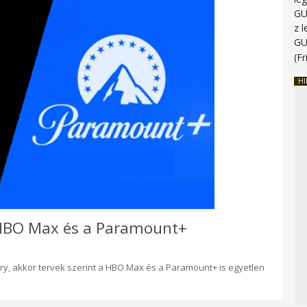
G
z 
G
(Fr
HI
 HBO Max és a Paramount+
y, akkor tervek szerint a HBO Max és a Paramount+ is egyetlen