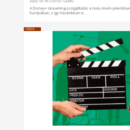
Beküldve:
2025-10-16
Szerző:
GURU
A Disney+ streaming-szolgáltatás a Hulu révén jelentőse
Európában, s így hazánkban is.
HÍREK