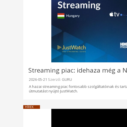
Streaming piac: idehaza még a Ne
Beküldve:
2026-05-21
Szerző:
GURU
A hazai streaming piac fontosabb szolgáltatóinak és tar
útmutatást nyújtó JustWatch.
HÍREK