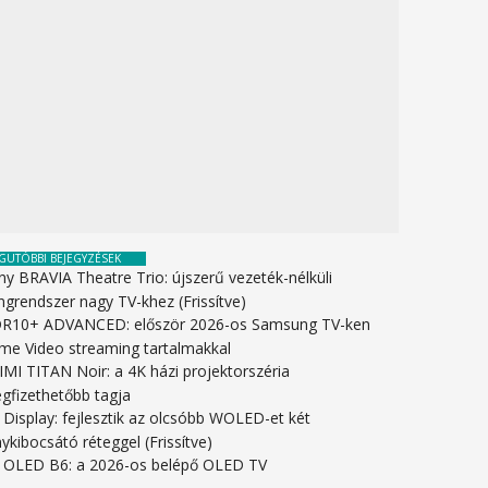
GUTÓBBI BEJEGYZÉSEK
ny BRAVIA Theatre Trio: újszerű vezeték-nélküli
ngrendszer nagy TV-khez (Frissítve)
R10+ ADVANCED: először 2026-os Samsung TV-ken
ime Video streaming tartalmakkal
IMI TITAN Noir: a 4K házi projektorszéria
gfizethetőbb tagja
 Display: fejlesztik az olcsóbb WOLED-et két
ykibocsátó réteggel (Frissítve)
 OLED B6: a 2026-os belépő OLED TV