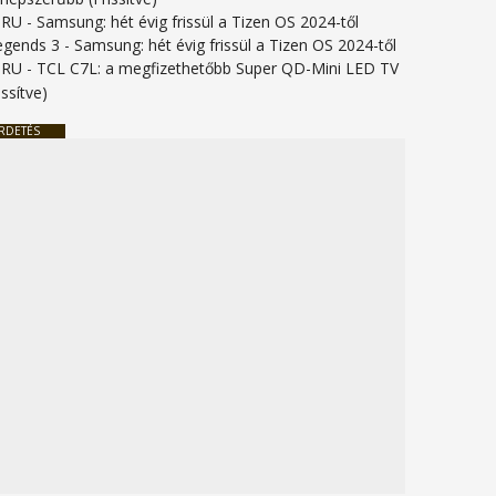
URU
-
Samsung: hét évig frissül a Tizen OS 2024-től
legends 3
-
Samsung: hét évig frissül a Tizen OS 2024-től
URU
-
TCL C7L: a megfizethetőbb Super QD-Mini LED TV
issítve)
RDETÉS