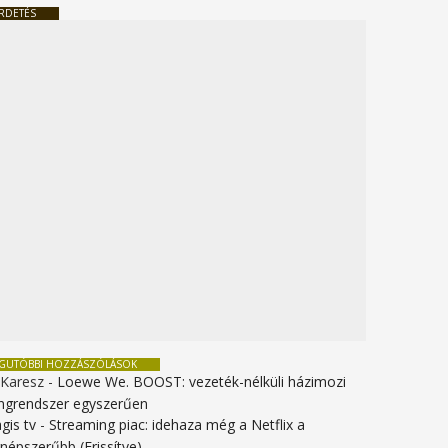
RDETÉS
EGUTÓBBI HOZZÁSZÓLÁSOK
 Karesz
-
Loewe We. BOOST: vezeték-nélküli házimozi
ngrendszer egyszerűen
gis tv
-
Streaming piac: idehaza még a Netflix a
gnépszerűbb (Frissítve)