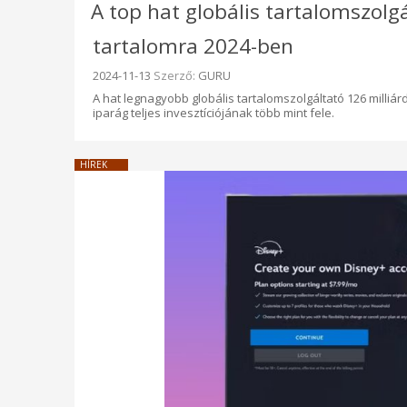
A top hat globális tartalomszolg
tartalomra 2024-ben
Beküldve:
2024-11-13
Szerző:
GURU
A hat legnagyobb globális tartalomszolgáltató 126 milliárd 
iparág teljes invesztíciójának több mint fele.
HÍREK