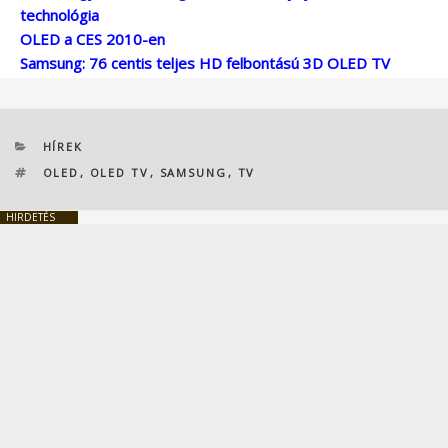
technológia
OLED a CES 2010-en
Samsung: 76 centis teljes HD felbontású 3D OLED TV
KATEGÓRIÁK
HÍREK
CÍMKÉK
OLED
,
OLED TV
,
SAMSUNG
,
TV
HIRDETÉS