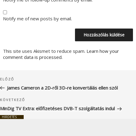
Notify me of new posts by email.
This site uses Akismet to reduce spam.
Learn how your
comment data is processed.
Bejegyzés
Korábbi
ELŐZŐ
navigáció
bejegyzés
James Cameron a 2D-ről 3D-re konvertálás ellen szól
Következő
KÖVETKEZŐ
bejegyzés
MinDig TV Extra: előfizetéses DVB-T szolgáltatás indul
HIRDETÉS