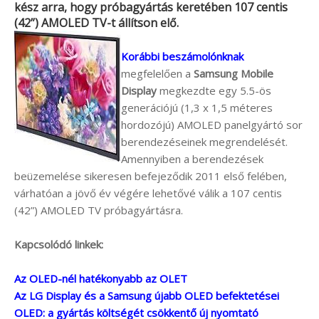
kész arra, hogy próbagyártás keretében 107 centis
(42”) AMOLED TV-t állítson elő.
Korábbi beszámolónknak
megfelelően a
Samsung Mobile
Display
megkezdte egy 5.5-ös
generációjú (1,3 x 1,5 méteres
hordozójú) AMOLED panelgyártó sor
berendezéseinek megrendelését.
Amennyiben a berendezések
beüzemelése sikeresen befejeződik 2011 első felében,
várhatóan a jövő év végére lehetővé válik a 107 centis
(42”) AMOLED TV próbagyártásra.
Kapcsolódó linkek:
Az OLED-nél hatékonyabb az OLET
Az LG Display és a Samsung újabb OLED befektetései
OLED: a gyártás költségét csökkentő új nyomtató