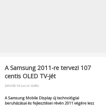
A Samsung 2011-re tervezi 107
centis OLED TV-jét
Beküldve:
2010-05-16
Szerző:
GURU
A
Samsung Mobile Display
új technológiai
beruházásai és fejlesztései révén 2011 végére lesz