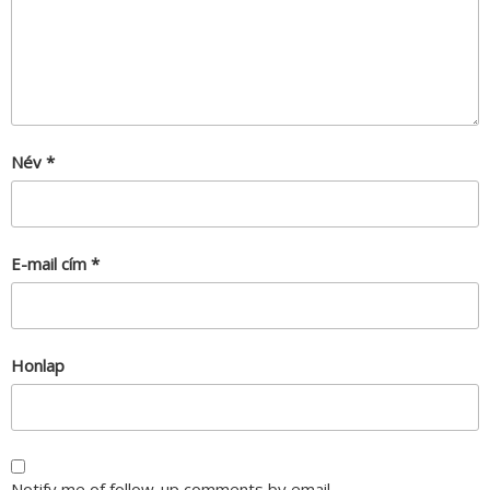
Név
*
E-mail cím
*
Honlap
Notify me of follow-up comments by email.