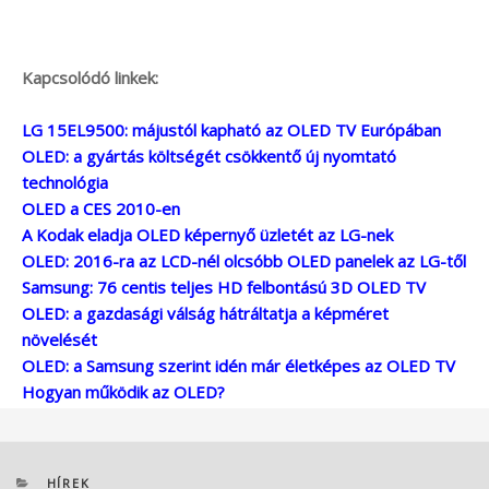
Kapcsolódó linkek:
LG 15EL9500: májustól kapható az OLED TV Európában
OLED: a gyártás költségét csökkentő új nyomtató
technológia
OLED a CES 2010-en
A Kodak eladja OLED képernyő üzletét az LG-nek
OLED: 2016-ra az LCD-nél olcsóbb OLED panelek az LG-től
Samsung: 76 centis teljes HD felbontású 3D OLED TV
OLED: a gazdasági válság hátráltatja a képméret
növelését
OLED: a Samsung szerint idén már életképes az OLED TV
Hogyan működik az OLED?
KATEGÓRIÁK
HÍREK