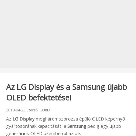
Az LG Display és a Samsung újabb
OLED befektetései
Beküldve:
2010-04-23
Szerző:
GURU
Az
LG Display
megháromszorozza épülő OLED képernyő
gyártósorának kapacitását, a
Samsung
pedig egy újabb
generációs OLED üzembe ruház be.