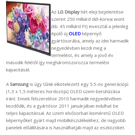
Az
LG Display
hét eleji bejelentése
szerint 250 milliárd dél-koreai wont
(kb. 45 milliárd Ft) invesztál a jelenleg
épülő új
OLED
képernyő
gyártósorába, amely az idei harmadik
negyedévben kezdi meg a
termelést, és amely a jövő év
második felétől így megháromszorozza termelési
kapacitását.
A
Samsung
is úgy tűnik elkötelezett egy 5.5-ös generációjú
(1,3 x 1,5 méteres hordozójú) OLED üzem beruházása
iránt. Ennek felszerelése 2010 harmadik negyedévében
kezdődik, és a gyártósor 2011 januárjában indulhat be
teljes kapacitással. Az üzem elsősorban kisméretű OLED
képernyőket gyárt majd mobilkészülékekhez, de nagyobb
panelek előállítására is használhatják majd az eszközöket.