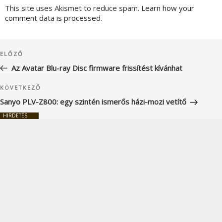
This site uses Akismet to reduce spam.
Learn how your
comment data is processed.
Bejegyzés
Korábbi
ELŐZŐ
navigáció
bejegyzés
Az Avatar Blu-ray Disc firmware frissítést kívánhat
Következő
KÖVETKEZŐ
bejegyzés
Sanyo PLV-Z800: egy szintén ismerős házi-mozi vetítő
HIRDETÉS