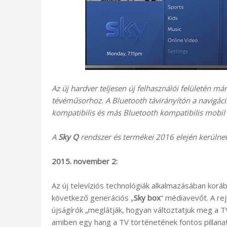
Az új hardver teljesen új felhasználói felületén m
tévéműsorhoz. A Bluetooth távirányítón a navigáci
kompatibilis és más Bluetooth kompatibilis mobil 
A
Sky Q
rendszer és termékei 2016 elején kerülnek
2015. november 2:
Az új televíziós technológiák alkalmazásában korá
következő generációs „
Sky box
” médiavevőt. A re
újságírók „meglátják, hogyan változtatjuk meg a TV
amiben egy hang a TV történetének fontos pillanatait