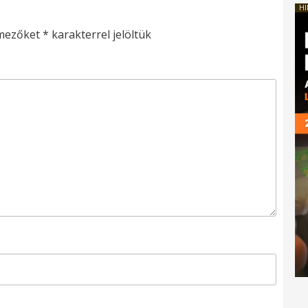
HI
 mezőket
*
karakterrel jelöltük