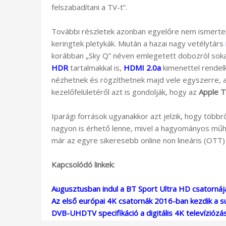
felszabadítani a TV-t”.
További részletek azonban egyelőre nem ismertek
keringtek pletykák. Miután a hazai nagy vetélytárs
korábban „Sky Q” néven emlegetett dobozról sokan 
HDR
tartalmakkal is,
HDMI 2.0a
kimenettel rendelk
nézhetnek és rögzíthetnek majd vele egyszerre, a
kezelőfelületéről azt is gondolják, hogy az
Apple 
Iparági források ugyanakkor azt jelzik, hogy többr
nagyon is érhető lenne, mivel a hagyományos mű
már az egyre sikeresebb online non lineáris (OTT)
Kapcsolódó linkek:
Augusztusban indul a BT Sport Ultra HD csatornája
Az első európai 4K csatornák 2016-ban kezdik a s
DVB-UHDTV specifikáció a digitális 4K televíziózá