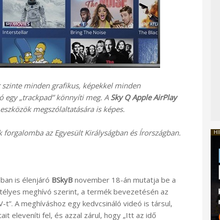
ár szinte minden grafikus, képekkel minden
ó egy „trackpad” könnyíti meg. A
Sky Q Apple AirPlay
eszközök megszólaltatására is képes.
 forgalomba az Egyesült Királyságban és Írországban.
HI
bban is élenjáró
BSkyB
november 18-án mutatja be a
jtélyes meghívó szerint, a termék bevezetésén az
-t”. A meghíváshoz egy kedvcsináló videó is társul,
 eleveníti fel, és azzal zárul, hogy „Itt az idő