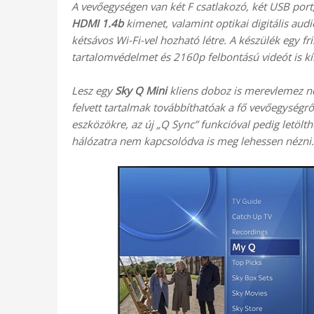
A vevőegységen van két F csatlakozó, két USB p
HDMI 1.4b
kimenet, valamint optikai digitális audi
kétsávos Wi-Fi-vel hozható létre. A készülék egy f
tartalomvédelmet és 2160p felbontású videót is kí
Lesz egy
Sky Q Mini
kliens doboz is merevlemez nél
felvett tartalmak továbbíthatóak a fő vevőegységrő
eszközökre, az új „Q Sync” funkcióval pedig letölt
hálózatra nem kapcsolódva is meg lehessen nézni.