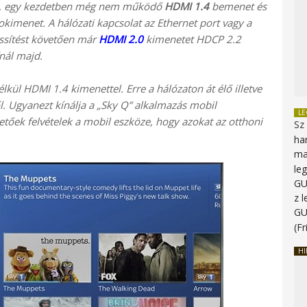
ort, egy kezdetben még nem működő
HDMI 1.4
bemenet és
okimenet. A hálózati kapcsolat az Ethernet port vagy a
rissítést követően már
HDMI 2.0
kimenetet HDCP 2.2
nál majd.
kül HDMI 1.4 kimenettel. Erre a hálózaton át élő illetve
l. Ugyanezt kínálja a „Sky Q” alkalmazás mobil
L
hetőek felvételek a mobil eszköze, hogy azokat az otthoni
Sz
ha
ma
le
G
z 
G
(Fr
HI