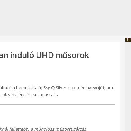
HI
ban induló UHD műsorok
áltatója bemutatta új
Sky Q
Silver box médiavevőjét, ami
rok vételére és sok másra is.
knál fejlettebb, a műholdas műsorsugárzás