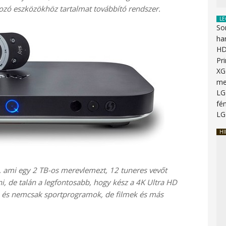
kozó eszközökhöz tartalmat továbbító rendszer.
LE
So
ha
HD
Pr
XG
me
LG
fén
LG
HI
 ami egy 2 TB-os merevlemezt, 12 tuneres vevőt
ni, de talán a legfontosabb, hogy kész a 4K Ultra HD
 és nemcsak sportprogramok, de filmek és más