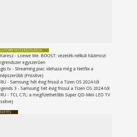
EGUTÓBBI HOZZÁSZÓLÁSOK
 Karesz
-
Loewe We. BOOST: vezeték-nélküli házimozi
ngrendszer egyszerűen
gis tv
-
Streaming piac: idehaza még a Netflix a
gnépszerűbb (Frissítve)
URU
-
Samsung: hét évig frissül a Tizen OS 2024-től
legends 3
-
Samsung: hét évig frissül a Tizen OS 2024-től
URU
-
TCL C7L: a megfizethetőbb Super QD-Mini LED TV
issítve)
RDETÉS