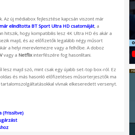
. Az új médiabox fejlesztése kapcsán viszont már
már elindította BT Sport Ultra HD csatornáját
, a
hitszik, hogy kompatibilis lesz 4K Ultra HD és akár a
ezik majd, és az előfizetők legalább négy műsort
kár a helyi merevlemezre vagy a felhőbe. A doboz
TV
vagy a
Netflix
interfészére fog hasonlítani.
ől lesz majd szó, mint csak egy újabb set-top box-ról. Ez
HI
holdas és más hasonló előfizetéses műsorterjesztők ma
 tartalomszolgáltatásokkal vívnak elkeseredett versenyt.
 (Frissítve)
ugárzást
shoz