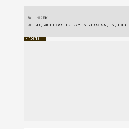
KATEGÓRIÁK
HÍREK
CÍMKÉK
4K
,
4K ULTRA HD
,
SKY
,
STREAMING
,
TV
,
UHD
HIRDETÉS