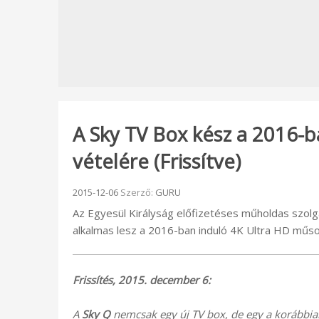
A Sky TV Box kész a 2016-
vételére (Frissítve)
Beküldve:
2015-12-06
Szerző:
GURU
Az Egyesül Királyság előfizetéses műholdas szolg
alkalmas lesz a 2016-ban induló 4K Ultra HD műso
Frissítés, 2015. december 6:
A
Sky Q
nemcsak egy új TV box, de egy a korábbia