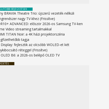
GUTÓBBI BEJEGYZÉSEK
ny BRAVIA Theatre Trio: újszerű vezeték-nélküli
ngrendszer nagy TV-khez (Frissítve)
R10+ ADVANCED: először 2026-os Samsung TV-ken
ime Video streaming tartalmakkal
IMI TITAN Noir: a 4K házi projektorszéria
gfizethetőbb tagja
 Display: fejlesztik az olcsóbb WOLED-et két
ykibocsátó réteggel (Frissítve)
 OLED B6: a 2026-os belépő OLED TV
RDETÉS