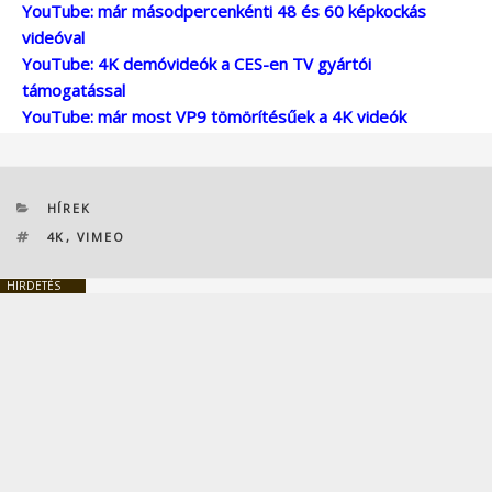
YouTube: már másodpercenkénti 48 és 60 képkockás
videóval
YouTube: 4K demóvideók a CES-en TV gyártói
támogatással
YouTube: már most VP9 tömörítésűek a 4K videók
KATEGÓRIÁK
HÍREK
CÍMKÉK
4K
,
VIMEO
HIRDETÉS