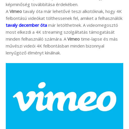
képminőség továbbítása érdekében.
A
Vimeo
tavaly óta már lehetővé teszi alkotóknak, hogy 4K
felbontású videókat tölthessenek fel, amiket a felhasználók
tavaly december óta
már letölthetnek. A videomegosztó
most elkezdi a 4K streaming szolgáltatás támogatását
minden felhasználó számára. A
Vimeo
time-lapse és más
művészi videói 4K felbontásban minden bizonnyal
lenyűgöző élményt kínálnak.