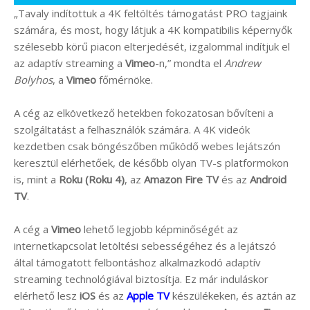
„Tavaly indítottuk a 4K feltöltés támogatást PRO tagjaink
számára, és most, hogy látjuk a 4K kompatibilis képernyők
szélesebb körű piacon elterjedését, izgalommal indítjuk el
az adaptív streaming a
Vimeo
-n,” mondta el
Andrew
Bolyhos
, a
Vimeo
főmérnöke.
A cég az elkövetkező hetekben fokozatosan bővíteni a
szolgáltatást a felhasználók számára. A 4K videók
kezdetben csak böngészőben működő webes lejátszón
keresztül elérhetőek, de később olyan TV-s platformokon
is, mint a
Roku (Roku 4)
, az
Amazon Fire TV
és az
Android
TV
.
A cég a
Vimeo
lehető legjobb képminőségét az
internetkapcsolat letöltési sebességéhez és a lejátszó
által támogatott felbontáshoz alkalmazkodó adaptív
streaming technológiával biztosítja. Ez már induláskor
elérhető lesz
iOS
és az
Apple TV
készülékeken, és aztán az