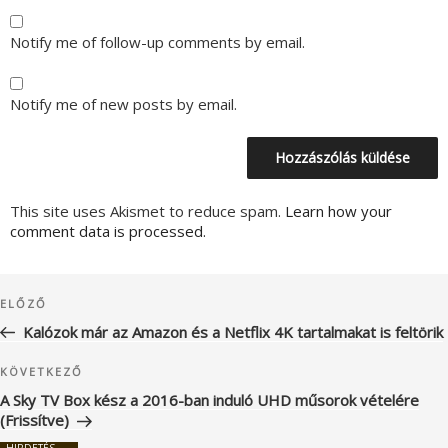
Notify me of follow-up comments by email.
Notify me of new posts by email.
This site uses Akismet to reduce spam.
Learn how your
comment data is processed.
Bejegyzés
Korábbi
ELŐZŐ
navigáció
bejegyzés
Kalózok már az Amazon és a Netflix 4K tartalmakat is feltörik
Következő
KÖVETKEZŐ
bejegyzés
A Sky TV Box kész a 2016-ban induló UHD műsorok vételére
(Frissítve)