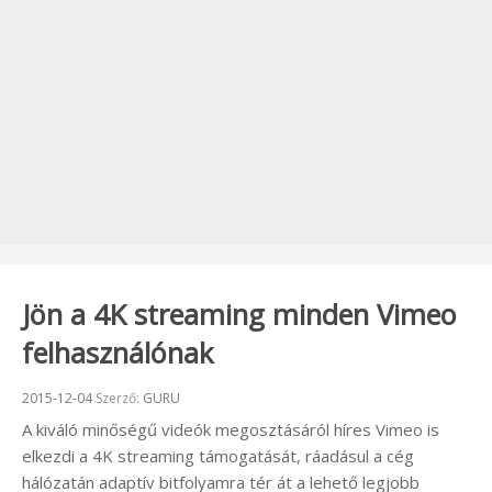
Jön a 4K streaming minden Vimeo
felhasználónak
Beküldve:
2015-12-04
Szerző:
GURU
A kiváló minőségű videók megosztásáról híres Vimeo is
elkezdi a 4K streaming támogatását, ráadásul a cég
hálózatán adaptív bitfolyamra tér át a lehető legjobb