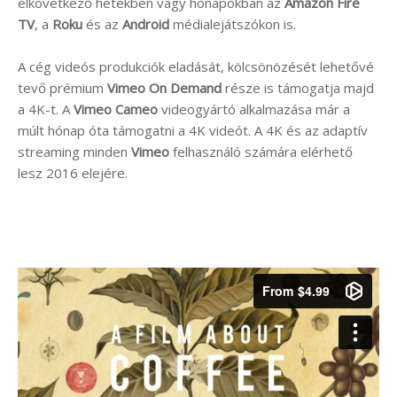
elkövetkező hetekben vagy hónapokban az
Amazon Fire
TV
, a
Roku
és az
Android
médialejátszókon is.
A cég videós produkciók eladását, kölcsönözését lehetővé
tevő prémium
Vimeo On Demand
része is támogatja majd
a 4K-t. A
Vimeo Cameo
videogyártó alkalmazása már a
múlt hónap óta támogatni a 4K videót. A 4K és az adaptív
streaming minden
Vimeo
felhasználó számára elérhető
lesz 2016 elejére.