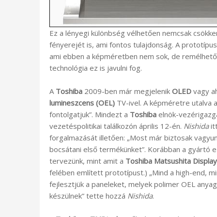
Ez a lényegi különbség vélhetően nemcsak csökkenti
fényerejét is, ami fontos tulajdonság. A prototí
ami ebben a képméretben nem sok, de remélhetőleg
technológia ez is javulni fog.
A
Toshiba
2009-ben már megjelenik
OLED
vagy ah
lumineszcens (OEL)
TV-ivel. A képméretre utalva a
fontolgatjuk”. Mindezt a
Toshiba
elnök-vezérigazg
vezetéspolitikai találkozón április 12-én.
Nishida
it
forgalmazását illetően: „Most már biztosak vagyu
bocsátani első termékünket”. Korábban a gyártó 
tervezünk, mint amit a
Toshiba Matsushita Displa
felében említett prototípust.) „Mind a high-end,
fejlesztjük a paneleket, melyek polimer OEL anyag
készülnek” tette hozzá
Nishida
.