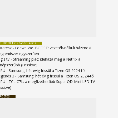
EGUTÓBBI HOZZÁSZÓLÁSOK
 Karesz
-
Loewe We. BOOST: vezeték-nélküli házimozi
ngrendszer egyszerűen
gis tv
-
Streaming piac: idehaza még a Netflix a
gnépszerűbb (Frissítve)
URU
-
Samsung: hét évig frissül a Tizen OS 2024-től
legends 3
-
Samsung: hét évig frissül a Tizen OS 2024-től
URU
-
TCL C7L: a megfizethetőbb Super QD-Mini LED TV
issítve)
RDETÉS