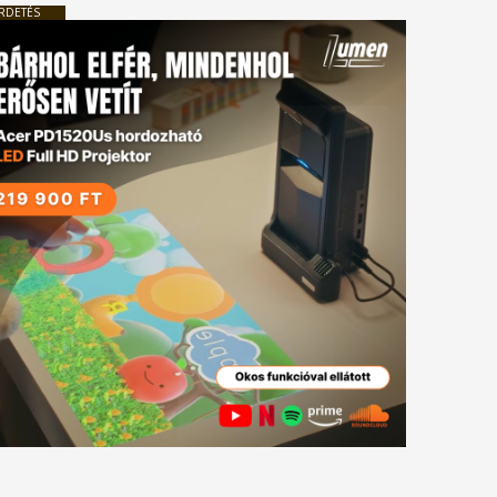
RDETÉS
tkező
gyzés