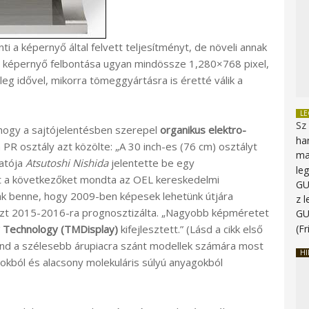
 a képernyő által felvett teljesítményt, de növeli annak
pus képernyő felbontása ugyan mindössze 1,280×768 pixel,
 idővel, mikorra tömeggyártásra is éretté válik a
L
Sz
ogy a sajtójelentésben szerepel
organikus elektro-
ha
 PR osztály azt közölte: „A 30 inch-es (76 cm) osztályt
ma
atója
Atsutoshi Nishida
jelentette be egy
le
t a következőket mondta az OEL kereskedelmi
G
nk benne, hogy 2009-ben képesek lehetünk útjára
z 
ezt 2015-2016-ra prognosztizálta. „Nagyobb képméretet
G
y Technology (TMDisplay)
kifejlesztett.” (Lásd a cikk első
(Fr
 mind a szélesebb árupiacra szánt modellek számára most
HI
okból és alacsony molekuláris súlyú anyagokból