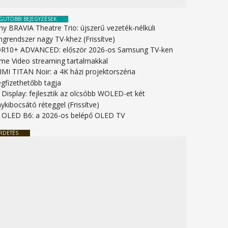
GUTÓBBI BEJEGYZÉSEK
ny BRAVIA Theatre Trio: újszerű vezeték-nélküli
ngrendszer nagy TV-khez (Frissítve)
R10+ ADVANCED: először 2026-os Samsung TV-ken
ime Video streaming tartalmakkal
IMI TITAN Noir: a 4K házi projektorszéria
gfizethetőbb tagja
 Display: fejlesztik az olcsóbb WOLED-et két
ykibocsátó réteggel (Frissítve)
 OLED B6: a 2026-os belépő OLED TV
RDETÉS