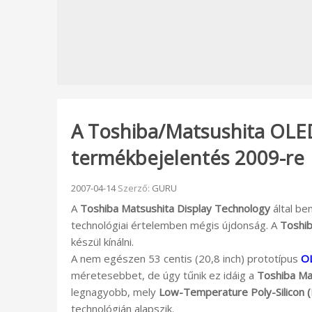
A Toshiba/Matsushita OLED
termékbejelentés 2009-re
Beküldve:
2007-04-14
Szerző:
GURU
A
Toshiba Matsushita Display Technology
által be
technológiai értelemben mégis újdonság. A
Toshi
készül kínálni.
A nem egészen 53 centis (20,8 inch) prototípus
O
méretesebbet, de úgy tűnik ez idáig a
Toshiba Ma
legnagyobb, mely
Low-Temperature Poly-Silicon 
technológián alapszik.