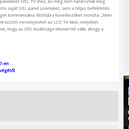
 a paneleket OEL TV-ihez, és még nem határozták meg
tetni saját OEL panel üzemüket, sem a teljes befektetés
ségét kommentálva
Nishida
a következőket mondta: „Nem
ek között versenyezhet az LCD TV-kkel, melyeket
nne, hogy az OEL kiválósága elismertté válik, ahogy a
07-en
végétől
HI