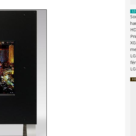
LE
So
ha
HD
Pr
XG
me
LG
fén
LG
HI