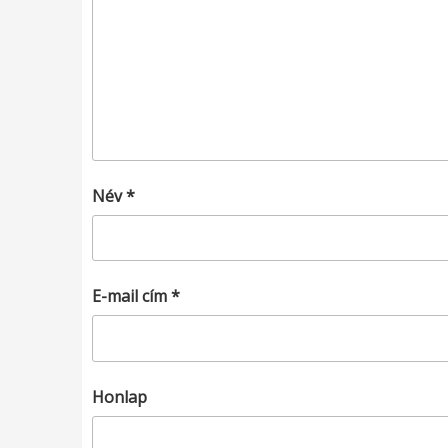
Név
*
E-mail cím
*
Honlap