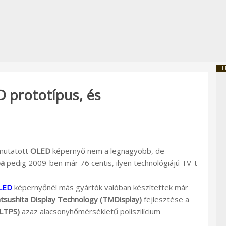
HI
 prototípus, és
mutatott
OLED
képernyő nem a legnagyobb, de
ba
pedig 2009-ben már 76 centis, ilyen technológiájú TV-t
LED
képernyőnél más gyártók valóban készítettek már
tsushita Display Technology (TMDisplay)
fejlesztése a
(LTPS)
azaz alacsonyhőmérsékletű poliszilícium