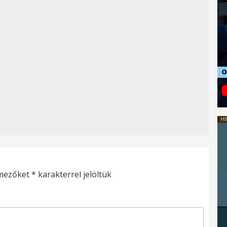
HI
 mezőket
*
karakterrel jelöltük