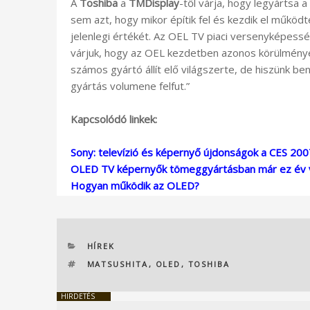
A
Toshiba
a
TMDisplay
-től várja, hogy legyártsa
sem azt, hogy mikor építik fel és kezdik el működ
jelenlegi értékét. Az OEL TV piaci versenyképes
várjuk, hogy az OEL kezdetben azonos körülmény
számos gyártó állít elő világszerte, de hiszünk be
gyártás volumene felfut.”
Kapcsolódó linkek:
Sony: televízió és képernyő újdonságok a CES 20
OLED TV képernyők tömeggyártásban már ez év 
Hogyan működik az OLED?
KATEGÓRIÁK
HÍREK
CÍMKÉK
MATSUSHITA
,
OLED
,
TOSHIBA
HIRDETÉS