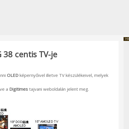
HI
 38 centis TV-je
enni
OLED
képernyőivel illetve TV készülékeivel, melyek
ve a
Digitimes
tajvani weboldalán jelent meg.