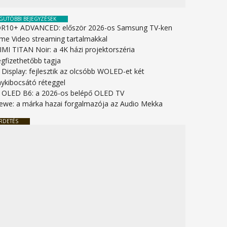
GUTÓBBI BEJEGYZÉSEK
R10+ ADVANCED: először 2026-os Samsung TV-ken
ime Video streaming tartalmakkal
IMI TITAN Noir: a 4K házi projektorszéria
gfizethetőbb tagja
 Display: fejlesztik az olcsóbb WOLED-et két
nykibocsátó réteggel
 OLED B6: a 2026-os belépő OLED TV
ewe: a márka hazai forgalmazója az Audio Mekka
RDETÉS