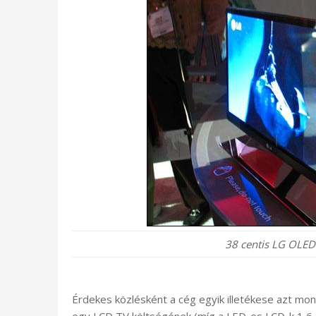
38 centis LG OLED 
Érdekes közlésként a cég egyik illetékese azt mo
egy LCD TV költségének (míg a LED-es LCD-k 1,6-s