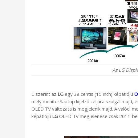
Az LG Displ
E szerint az
LG
egy 38 centis (15 inch) képátlójú
O
mely monitor/laptop kijelző céljára szolgál majd,
OLED TV változata is megjelenik majd. A valódi me
képátlójú
LG
OLED TV megjelenése csak 2011-ben