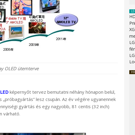
LE
HD
Pr
XG
me
LG
fé
LG
Lo
ay OLED ütemterve
HI
LED
képernyőt tervez bemutatni néhány hónapon belül,
 és „próbagyártás” lesz csupán. Az év végére ugyanennek
nnyiségi gyártás és egy nagyobb, 81 centis (32 inch)
 várható.