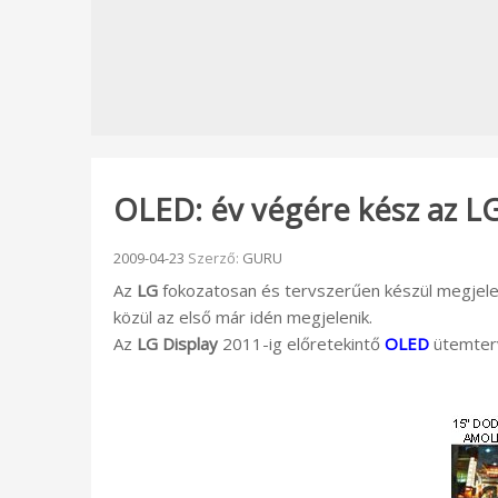
OLED: év végére kész az LG
Beküldve:
2009-04-23
Szerző:
GURU
Az
LG
fokozatosan és tervszerűen készül megjel
közül az első már idén megjelenik.
Az
LG Display
2011-ig előretekintő
OLED
ütemter