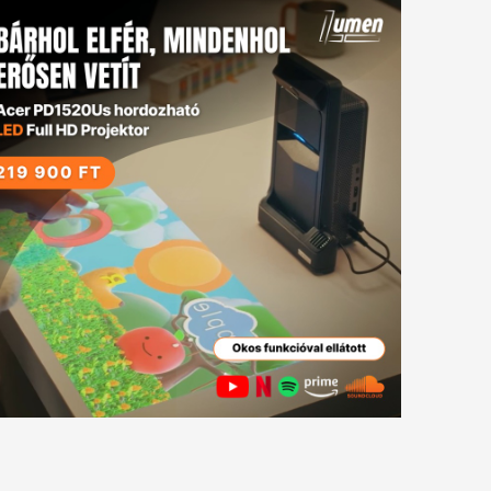
tkező