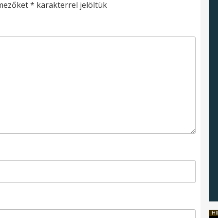
 mezőket
*
karakterrel jelöltük
HI