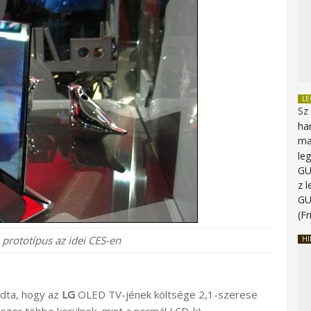
L
Sz
ha
ma
le
G
z 
G
(Fr
prototípus az idei CES-en
HI
ndta, hogy az
LG
OLED TV-jének költsége 2,1-szerese
zer többe kerülnek, mint a normál LCD-k).