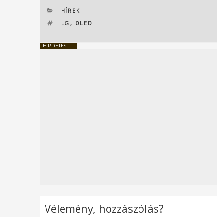
KATEGÓRIÁK
HÍREK
CÍMKÉK
LG
,
OLED
HIRDETÉS
Vélemény, hozzászólás?