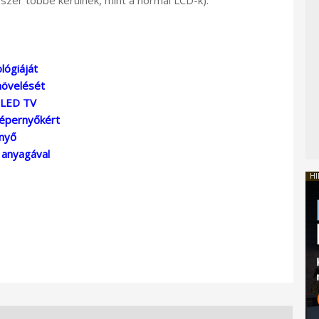
lógiáját
növelését
OLED TV
képernyőkért
nyő
 anyagával
HI