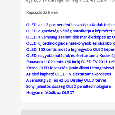
Kapcsolódó linkek:
OLED: az LG partnerként használja a Kodak techno
OLED: a gazdasági válság hátráltatja a képméret 
OLED: a Samsung szerint idén már életképes az 
OLED: új technológiák a hatékonyabb és olcsóbb 
OLED: 102 centis most a legnagyobb OLED képer
OLED: nagyobb hatásfok és élettartam a Kodak új
Panasonic: 102 centis (40 inch) OLED TV 2011-re?
Közös OLED fejlesztés japán állami támogatással
Az első kapható OLED TV élettartama kérdéses
A Samsung SDI és az LG Display OLED tervei
Sony: jelentős összeg OLED paneltechnológiára
Hogyan működik az OLED?