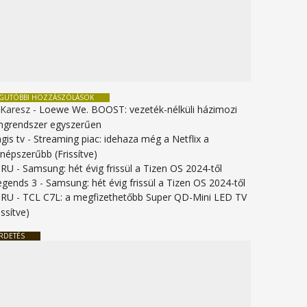
EGUTÓBBI HOZZÁSZÓLÁSOK
 Karesz
-
Loewe We. BOOST: vezeték-nélküli házimozi
ngrendszer egyszerűen
gis tv
-
Streaming piac: idehaza még a Netflix a
gnépszerűbb (Frissítve)
URU
-
Samsung: hét évig frissül a Tizen OS 2024-től
legends 3
-
Samsung: hét évig frissül a Tizen OS 2024-től
URU
-
TCL C7L: a megfizethetőbb Super QD-Mini LED TV
issítve)
RDETÉS