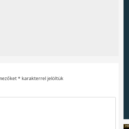
 mezőket
*
karakterrel jelöltük
HI