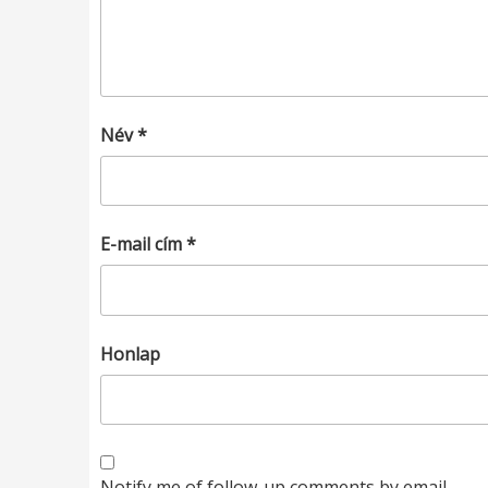
Név
*
E-mail cím
*
Honlap
Notify me of follow-up comments by email.