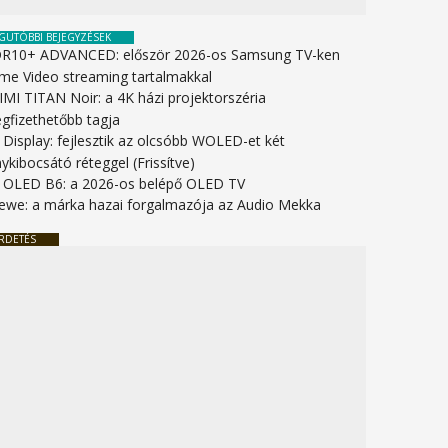
GUTÓBBI BEJEGYZÉSEK
R10+ ADVANCED: először 2026-os Samsung TV-ken
ime Video streaming tartalmakkal
IMI TITAN Noir: a 4K házi projektorszéria
gfizethetőbb tagja
 Display: fejlesztik az olcsóbb WOLED-et két
ykibocsátó réteggel (Frissítve)
 OLED B6: a 2026-os belépő OLED TV
ewe: a márka hazai forgalmazója az Audio Mekka
RDETÉS