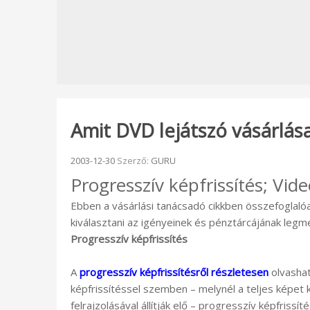
Amit DVD lejátszó vásárlás
Beküldve:
2003-12-30
Szerző:
GURU
Progresszív képfrissítés; Vi
Ebben a vásárlási tanácsadó cikkben összefoglaló
kiválasztani az igényeinek és pénztárcájának legm
Progresszív képfrissítés
A
progresszív képfrissítésről részletesen
olvashat
képfrissítéssel szemben – melynél a teljes képet 
felrajzolásával állítják elő – progresszív képfrissí