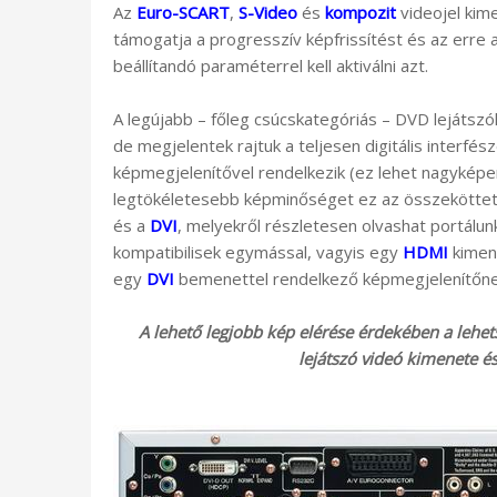
Az
Euro-SCART
,
S-Video
és
kompozit
videojel kim
támogatja a progresszív képfrissítést és az erre
beállítandó paraméterrel kell aktiválni azt.
A legújabb – főleg csúcskategóriás – DVD lejátsz
de megjelentek rajtuk a teljesen digitális interfés
képmegjelenítővel rendelkezik (ez lehet nagyképer
legtökéletesebb képminőséget ez az összeköttetés
és a
DVI
, melyekről részletesen olvashat portálun
kompatibilisek egymással, vagyis egy
HDMI
kimene
egy
DVI
bemenettel rendelkező képmegjelenítőne
A lehető legjobb kép elérése érdekében a lehet
lejátszó videó kimenete é