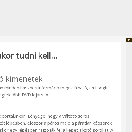
HI
akor tudni kell…
deó kimenetek
an minden hasznos információ megtalálható, ami segít
egfelelőbb DVD lejátszót.
 portálunkon. Lényege, hogy a váltott-soros
két lépésben, először a páros majd a páratlan képsorok
téskor egy lépésben rajzolják fel a képet alkotó sorokat. A