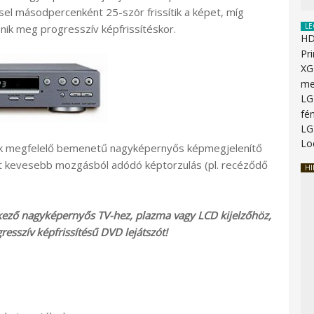
el másodpercenként 25-ször frissítik a képet, míg
LE
nik meg progresszív képfrissítéskor.
HD
Pr
XG
me
LG
fén
LG
Lo
nek megfelelő bemenetű nagyképernyős képmegjelenítő
 kevesebb mozgásból adódó képtorzulás (pl. recéződő
HI
ező nagyképernyős TV-hez, plazma vagy LCD kijelzőhöz,
esszív képfrissítésű DVD lejátszót!