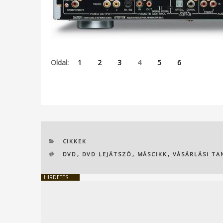
Oldal:
1
2
3
4
5
6
KATEGÓRIÁK
CIKKEK
CÍMKÉK
DVD
,
DVD LEJÁTSZÓ
,
MÁSCIKK
,
VÁSÁRLÁSI T
HIRDETÉS