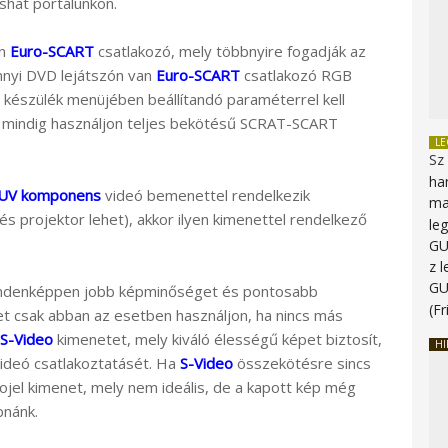
shat portálunkon.
an
Euro-SCART
csatlakozó, mely többnyire fogadják az
ennyi DVD lejátszón van
Euro-SCART
csatlakozó RGB
 készülék menüjében beállítandó paraméterrel kell
z mindig használjon teljes bekötésű SCRAT-SCART
L
Sz
ha
UV komponens
videó bemenettel rendelkezik
ma
 projektor lehet), akkor ilyen kimenettel rendelkező
le
G
z 
G
mindenképpen jobb képminőséget és pontosabb
(Fr
ket csak abban az esetben használjon, ha nincs más
S-Video
kimenetet, mely kiváló élességű képet biztosít,
HI
ideó csatlakoztatásét. Ha
S-Video
összekötésre sincs
ojel kimenet, mely nem ideális, de a kapott kép még
pnánk.