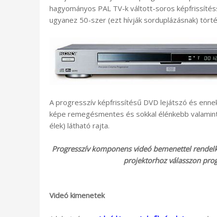
hagyományos PAL TV-k váltott-soros képfrissítéss
ugyanez 50-szer (ezt hívják sorduplázásnak) törté
A progresszív képfrissítésű DVD lejátszó és en
képe remegésmentes és sokkal élénkebb valamint
élek) látható rajta.
Progresszív komponens videó bemenettel rendelk
projektorhoz válasszon progr
Videó kimenetek