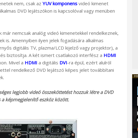
enetek nem, csak az
YUV komponens
videó kimenet
 alkalmas DVD lejátszókon is kapcsolóval vagy menüben
ók már nemcsak analóg videó kimenetekkel rendelkeznek,
zek is. Amennyiben ilyen jelek fogadására alkalmas
nyős digitális TV, plazma/LCD kijelző vagy projektor), a
 biztosítja. A két ismert csatlakozó interfész a
HDMI
kon. Mivel a
HDMI
a digitális
DVI
-ra épül, ezért alulról
ttel rendelkező DVD lejátszó képes jelet továbbítani
HI
k.
séges legjobb videó összeköttetést hozzuk létre a DVD
s a képmegjelenítő eszköz között.