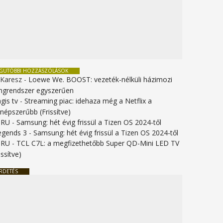
EGUTÓBBI HOZZÁSZÓLÁSOK
 Karesz
-
Loewe We. BOOST: vezeték-nélküli házimozi
ngrendszer egyszerűen
gis tv
-
Streaming piac: idehaza még a Netflix a
gnépszerűbb (Frissítve)
URU
-
Samsung: hét évig frissül a Tizen OS 2024-től
legends 3
-
Samsung: hét évig frissül a Tizen OS 2024-től
URU
-
TCL C7L: a megfizethetőbb Super QD-Mini LED TV
issítve)
RDETÉS