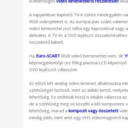
A lehetséges
videó kimenetekről részletesen
olva
A napjainkban kapható TV-k szinte mindegyikén v
RGB videojeleket is. Az európai piac szánt valam
videó kimenettel (ezt néha egy kapcsolóval vagy a
aktiválni). A TV és a DVD lejátszó összekötéséhe
összekötő kábelt.
Ha
Euro-SCART
RGB videó bemenettel nem, de
Y
képmegjelenítője (ez főleg plazma/LCD képernyő és
DVD lejátszót válasszon.
Az előző két analóg videó kimenet alkalmazása 
színhűséget biztosít, mint az alábbi kettő, melye
lehetőség. Ez utóbbiak közül is inkább válassza az
de a színhűség meg se közelíti a két komponens v
lehetőség, marad a
kompozit vagy összetett
vide
mindig jobb, mint amit egy VHS videomagnóról ka