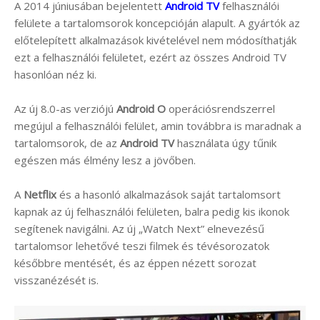
A 2014 júniusában bejelentett
Android TV
felhasználói
felülete a tartalomsorok koncepcióján alapult. A gyártók az
előtelepített alkalmazások kivételével nem módosíthatják
ezt a felhasználói felületet, ezért az összes Android TV
hasonlóan néz ki.
Az új 8.0-as verziójú
Android O
operációsrendszerrel
megújul a felhasználói felület, amin továbbra is maradnak a
tartalomsorok, de az
Android TV
használata úgy tűnik
egészen más élmény lesz a jövőben.
A
Netflix
és a hasonló alkalmazások saját tartalomsort
kapnak az új felhasználói felületen, balra pedig kis ikonok
segítenek navigálni. Az új „Watch Next” elnevezésű
tartalomsor lehetővé teszi filmek és tévésorozatok
későbbre mentését, és az éppen nézett sorozat
visszanézését is.