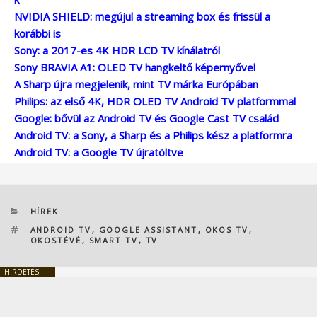
NVIDIA SHIELD: megújul a streaming box és frissül a
korábbi is
Sony: a 2017-es 4K HDR LCD TV kínálatról
Sony BRAVIA A1: OLED TV hangkeltő képernyővel
A Sharp újra megjelenik, mint TV márka Európában
Philips: az első 4K, HDR OLED TV Android TV platformmal
Google: bővül az Android TV és Google Cast TV család
Android TV: a Sony, a Sharp és a Philips kész a platformra
Android TV: a Google TV újratöltve
KATEGÓRIÁK
HÍREK
CÍMKÉK
ANDROID TV
,
GOOGLE ASSISTANT
,
OKOS TV
,
OKOSTÉVÉ
,
SMART TV
,
TV
HIRDETÉS