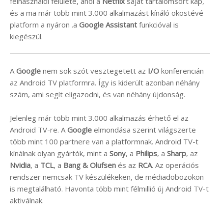
felhasználói felülete, ahol a
Netflix
saját tartalomsort kap,
és a ma már több mint 3.000 alkalmazást kínáló okostévé
platform a nyáron .a
Google Assistant
funkcióval is
kiegészül.
A
Google
nem sok szót vesztegetett az
I/O
konferencián
az Android TV platformra. Így is kiderült azonban néhány
szám, ami segít eligazodni, és van néhány újdonság.
Jelenleg már több mint 3.000 alkalmazás érhető el az
Android TV-re. A
Google
elmondása szerint világszerte
több mint 100 partnere van a platformnak. Android TV-t
kínálnak olyan gyártók, mint a
Sony
, a
Philips
, a
Sharp
, az
Nvidia
, a
TCL
, a
Bang & Olufsen
és az
RCA
. Az operációs
rendszer nemcsak TV készülékeken, de médiadobozokon
is megtalálható. Havonta több mint félmillió új Android TV-t
aktiválnak.