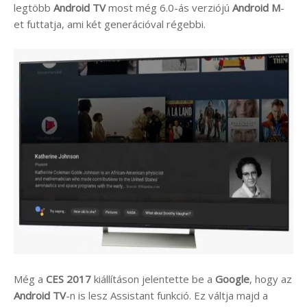
legtöbb
Android TV
most még 6.0-ás verziójú
Android M
-
et futtatja, ami két generációval régebbi.
Még a
CES 2017
kiállításon jelentette be a
Google
, hogy az
Android TV
-n is lesz Assistant funkció. Ez váltja majd a