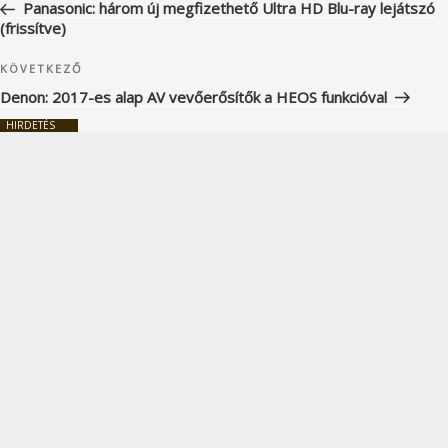
bejegyzés
Panasonic: három új megfizethető Ultra HD Blu-ray lejátszó
(frissítve)
Következő
KÖVETKEZŐ
bejegyzés
Denon: 2017-es alap AV vevőerősítők a HEOS funkcióval
HIRDETÉS