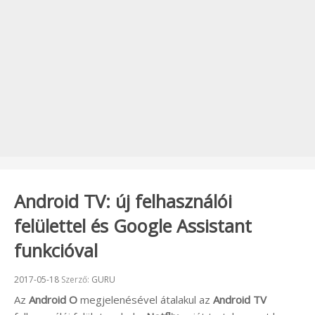
Android TV: új felhasználói
felülettel és Google Assistant
funkcióval
Beküldve:
2017-05-18
Szerző:
GURU
Az
Android O
megjelenésével átalakul az
Android TV