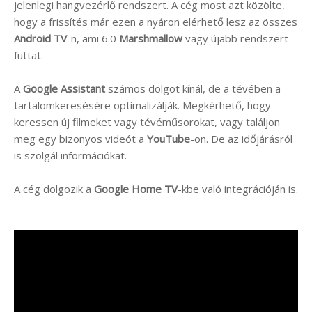
jelenlegi hangvezérlő rendszert. A cég most azt közölte,
hogy a frissítés már ezen a nyáron elérhető lesz az összes
Android TV
-n, ami 6.0
Marshmallow
vagy újabb rendszert
futtat.
A
Google
Assistant
számos dolgot kínál, de a tévében a
tartalomkeresésére optimalizálják. Megkérhető, hogy
keressen új filmeket vagy tévéműsorokat, vagy találjon
meg egy bizonyos videót a
YouTube
-on. De az időjárásról
is szolgál információkat.
A cég dolgozik a
Google Home TV
-kbe való integrációján is.