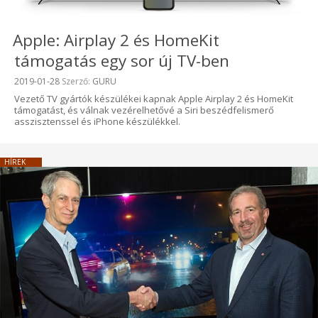
Apple: Airplay 2 és HomeKit
támogatás egy sor új TV-ben
Beküldve:
2019-01-28
Szerző:
GURU
Vezető TV gyártók készülékei kapnak Apple Airplay 2 és HomeKit
támogatást, és válnak vezérelhetővé a Siri beszédfelismerő
asszisztenssel és iPhone készülékkel.
HÍREK