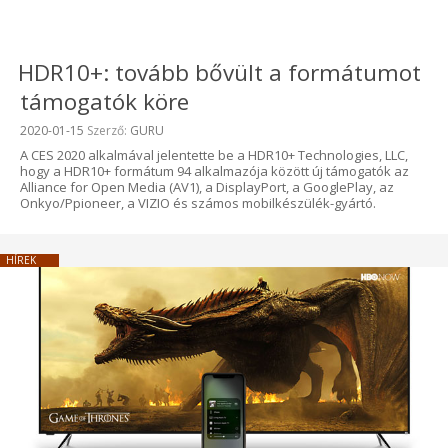
HDR10+: tovább bővült a formátumot
támogatók köre
Beküldve:
2020-01-15
Szerző:
GURU
A CES 2020 alkalmával jelentette be a HDR10+ Technologies, LLC,
hogy a HDR10+ formátum 94 alkalmazója között új támogatók az
Alliance for Open Media (AV1), a DisplayPort, a GooglePlay, az
Onkyo/Ppioneer, a VIZIO és számos mobilkészülék-gyártó.
HÍREK