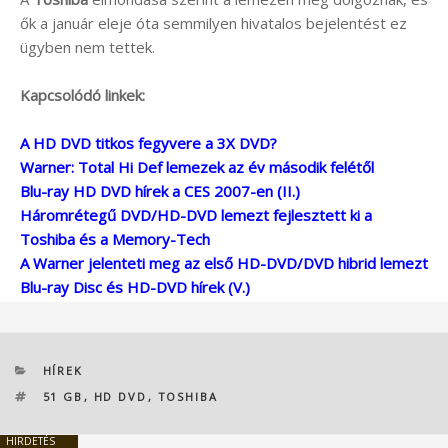
ők a január eleje óta semmilyen hivatalos bejelentést ez
ügyben nem tettek.
Kapcsolódó linkek:
A HD DVD titkos fegyvere a 3X DVD?
Warner: Total Hi Def lemezek az év második felétől
Blu-ray HD DVD hírek a CES 2007-en (II.)
Háromrétegű DVD/HD-DVD lemezt fejlesztett ki a
Toshiba és a Memory-Tech
A Warner jelenteti meg az első HD-DVD/DVD hibrid lemezt
Blu-ray Disc és HD-DVD hírek (V.)
KATEGÓRIÁK
HÍREK
CÍMKÉK
51 GB
,
HD DVD
,
TOSHIBA
HIRDETÉS