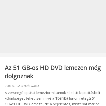
Az 51 GB-os HD DVD lemezen még
dolgoznak
Beküldve:
2007-03-02
Szerző:
GURU
A versengő optikai lemezformátumok közötti kapacitásbeli
különbséget teheti semmivé a
Toshiba
háromrétegű 51
GB-os HD DVD lemeze, de a bejelentés, miszerint már be