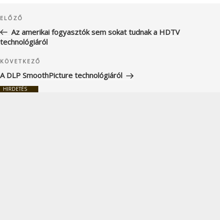
Bejegyzés
Korábbi
ELŐZŐ
navigáció
bejegyzés
Az amerikai fogyasztók sem sokat tudnak a HDTV
technológiáról
Következő
KÖVETKEZŐ
bejegyzés
A DLP SmoothPicture technológiáról
HIRDETÉS