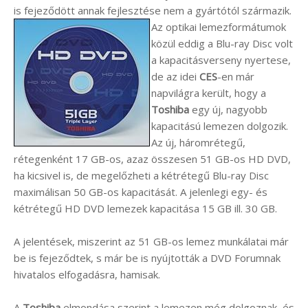
is fejeződött annak fejlesztése nem a gyártótól származik.
Az optikai lemezformátumok
közül eddig a Blu-ray Disc volt
a kapacitásverseny nyertese,
de az idei
CES
-en már
napvilágra került, hogy a
Toshiba
egy új, nagyobb
kapacitású lemezen dolgozik.
Az új, háromrétegű,
rétegenként 17 GB-os, azaz összesen 51 GB-os HD DVD,
ha kicsivel is, de megelőzheti a kétrétegű Blu-ray Disc
maximálisan 50 GB-os kapacitását. A jelenlegi egy- és
kétrétegű HD DVD lemezek kapacitása 15 GB ill. 30 GB.
A jelentések, miszerint az 51 GB-os lemez munkálatai már
be is fejeződtek, s már be is nyújtották a DVD Forumnak
hivatalos elfogadásra, hamisak.
A
Toshiba
elmondása szerint a lemezen még dolgoznak, és