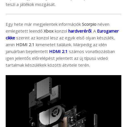
teszi a játékok mozgását.
Egy hete már megjelentek információk
Scorpio
néven
emlegetett leendő
Xbox
konzol
hardveréről
. A
Eurogamer
cikke
szerint az konzol lesz az egyik első olyan készülék,
amin
HDMI 2.1
kimenetet találunk. Márpedig az idén
januárban bejelentett
HDMI 2.1
számos vonatkozásban
igen jelentős előrelépést jelentett az új típusú videó
tartalmak készülékek közötti átvitele terén.