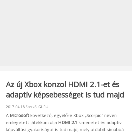
Az új Xbox konzol HDMI 2.1-et és
adaptív képsebességet is tud majd
Beküldve:
2017-04-18
Szerző:
GURU
A
Microsoft
következő, egyelőre Xbox „Scorpio” néven
emlegetett játékkonzolja
HDMI 2.1
kimenetet és adaptív
képváltási gyakoriságot is tud majd, mely utóbbit simábbá