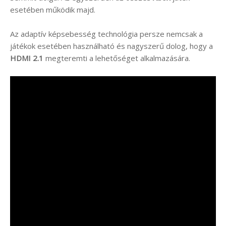
esetében működik majd.
Az adaptív képsebesség technológia persze nemcsak a
játékok esetében használható és nagyszerű dolog, hogy a
HDMI 2.1
megteremti a lehetőséget alkalmazására.