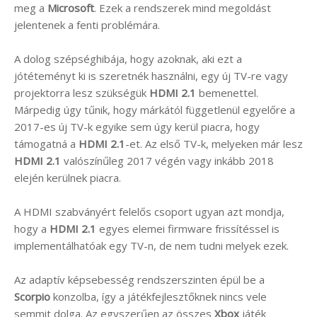
meg a
Microsoft
. Ezek a rendszerek mind megoldást
jelentenek a fenti problémára.
A dolog szépséghibája, hogy azoknak, aki ezt a
jótéteményt ki is szeretnék használni, egy új TV-re vagy
projektorra lesz szükségük
HDMI 2.1
bemenettel.
Márpedig úgy tűnik, hogy márkától függetlenül egyelőre a
2017-es új TV-k egyike sem úgy kerül piacra, hogy
támogatná a
HDMI 2.1
-et. Az első TV-k, melyeken már lesz
HDMI 2.1
valószínűleg 2017 végén vagy inkább 2018
elején kerülnek piacra.
A HDMI szabványért felelős csoport ugyan azt mondja,
hogy a
HDMI 2.1
egyes elemei firmware frissítéssel is
implementálhatóak egy TV-n, de nem tudni melyek ezek.
Az adaptív képsebesség rendszerszinten épül be a
Scorpio
konzolba, így a játékfejlesztőknek nincs vele
semmit dolga. Az egyszerűen az összes
Xbox
játék