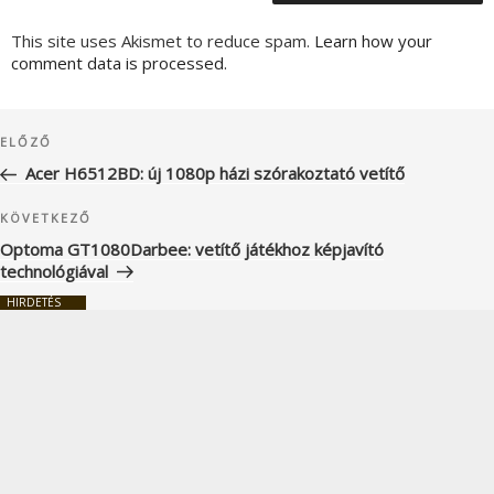
This site uses Akismet to reduce spam.
Learn how your
comment data is processed.
Bejegyzés
Korábbi
ELŐZŐ
navigáció
bejegyzés
Acer H6512BD: új 1080p házi szórakoztató vetítő
Következő
KÖVETKEZŐ
bejegyzés
Optoma GT1080Darbee: vetítő játékhoz képjavító
technológiával
HIRDETÉS