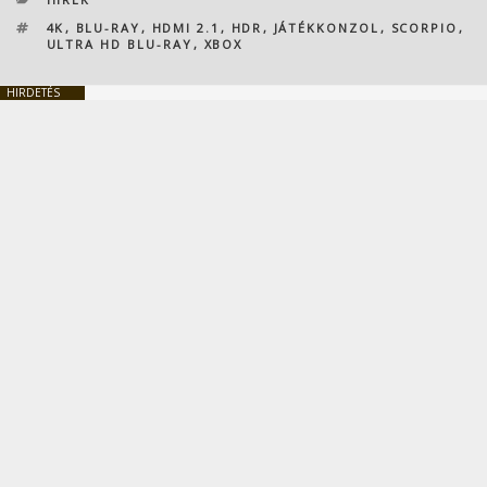
CÍMKÉK
4K
,
BLU-RAY
,
HDMI 2.1
,
HDR
,
JÁTÉKKONZOL
,
SCORPIO
,
ULTRA HD BLU-RAY
,
XBOX
HIRDETÉS