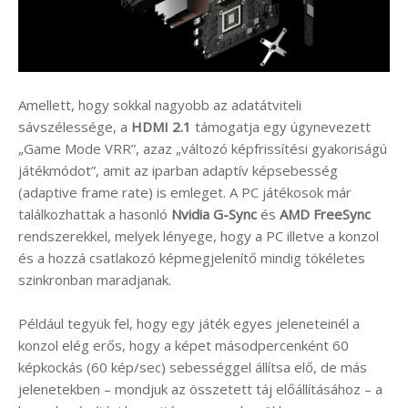
Amellett, hogy sokkal nagyobb az adatátviteli
sávszélessége, a
HDMI 2.1
támogatja egy úgynevezett
„Game Mode VRR”, azaz „változó képfrissítési gyakoriságú
játékmódot”, amit az iparban adaptív képsebesség
(adaptive frame rate) is emleget. A PC játékosok már
találkozhattak a hasonló
Nvidia G-Sync
és
AMD FreeSync
rendszerekkel, melyek lényege, hogy a PC illetve a konzol
és a hozzá csatlakozó képmegjelenítő mindig tökéletes
szinkronban maradjanak.
Például tegyük fel, hogy egy játék egyes jeleneteinél a
konzol elég erős, hogy a képet másodpercenként 60
képkockás (60 kép/sec) sebességgel állítsa elő, de más
jelenetekben – mondjuk az összetett táj előállításához – a