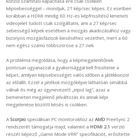
konzol számítási kapacitása ere csak csökken
képsebességgel – mondjuk, 27 kép/sec képes. Ez esetben
korábban a HDMI mindig 60 Hz-es képfrissítésű kimeneti
videojelet tudott csak szolgáltatni, ami a 27 kép/sec
sebességű képek esetében a mozgás akadozásához vagy
bizonyos mozgásfázisok kieséséhez vezethet, mert a 60
nem egész számú többszöröse a 27-nek.
A probléma megoldása, hogy a képmegjelenítőnek
pontosan ugyanazzal a gyakorisággal kell frissítenie a
képet, amilyen képsebességet valós időben a játékkonzol
az előállít. Ezzel a játékok mozgóképei láthatóan simábbá
válnak és még az úgynevezett „input lag”, azaz a
bemeneten megjelenő jelváltozás és annak képi
megjelenése közötti késés is csökken.
A
Scorpio
speciálisan PC monitorokhoz az
AMD
FreeSync 2
rendszerét támogatja majd, valamint a
HDMI 2.1
verzió
részét képező „Game Mode VRR” specifikációt, erősítette