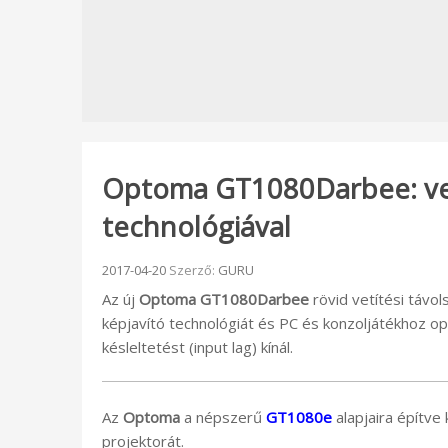
Optoma GT1080Darbee: vet
technológiával
Beküldve:
2017-04-20
Szerző:
GURU
Az új
Optoma
GT1080Darbee
rövid vetítési távol
képjavító technológiát és PC és konzoljátékhoz o
késleltetést (input lag) kínál.
Az
Optoma
a népszerű
GT1080e
alapjaira építve k
projektorát.