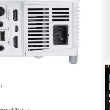
HI
MD
fényszabályzással