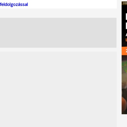
HI
eldolgozással