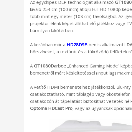
Az egychipes DLP technológiát alkalmazó
GT1080
kiváló 254 cm (100 inch) átlójú Full HD 1080p képe
több mint egy méter (108 cm) távolságból. Az ígér
projektor élénk képet állíthat elő játékhoz vagy 
bármilyen lakótérben.
A korábban már a
HD28DSE
-ben is alkalmazott
DA
bőrszíneket, a textúrát és a tükröződő felületek r
A
GT1080Darbee
„Enhanced Gaming Mode” képbeáll
bemenetről mért késleltetéssel (input lag) maximáli
A vetítő HDMI bemeneteihez játékkonzol, Blu-ray l
csatlakoztatható, mint táblagép vagy okostelefon
csatlakozón át tápellátást biztosíthat vezeték-né
Optoma HDCast Pro
, vagy az ugyancsak opcionál