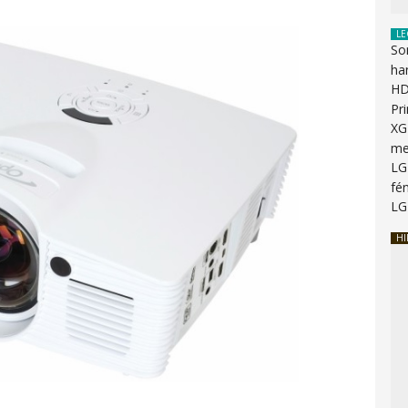
LE
So
ha
HD
Pr
XG
me
LG
fén
LG
HI