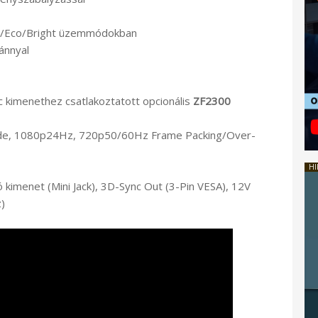
ic/Eco/Bright üzemmódokban
ránnyal
 kimenethez csatlakoztatott opcionális
ZF2300
ide, 1080p24Hz, 720p50/60Hz Frame Packing/Over-
HI
ió kimenet (Mini Jack), 3D-Sync Out (3-Pin VESA), 12V
z)