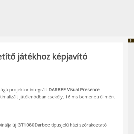
HI
ítő játékhoz képjavító
ságú projektor integrált
DARBEE Visual Presence
ptimalizált játékmódban csekély, 16 ms bemenetről mért
ínálja új
GT1080Darbee
típusjelű házi szórakoztató