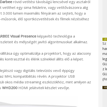
Darbee
rövid vetítési távolságú lencsével egy asztalról
t vetíthet egy sima felületre, vagy vetítővászonra alig
t 3.000 lumen maximális fényáram az sejteti, hogy a
TV-műsorok, élő sportközvetítések és filmek nézéséhez
RBEE Visual Presence
képjavító technológia a
L
észleteit és mélységét javító algoritmusokat alkalmaz.
Sz
ha
ítása úgy optimalizálja a projektort, hogy az alacsony
ma
le
s kontraszttal és élénk színekkel állíts elő a képet.
G
z 
ejátszó vagy digitális televíziós vevő éppúgy
G
 az MHL kompatibilitás révén. A projektor USB
(Fr
lküli okos média streaming eszközökhöz, mint amilyen az
is
WHD200
HDMI jelátviteli készlet vevője.
HI