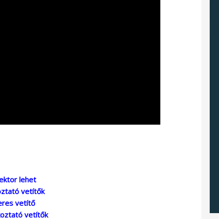
ktor lehet
ztató vetítők
eres vetítő
oztató vetítők