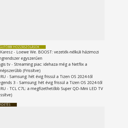
EGUTÓBBI HOZZÁSZÓLÁSOK
 Karesz
-
Loewe We. BOOST: vezeték-nélküli házimozi
ngrendszer egyszerűen
gis tv
-
Streaming piac: idehaza még a Netflix a
gnépszerűbb (Frissítve)
URU
-
Samsung: hét évig frissül a Tizen OS 2024-től
legends 3
-
Samsung: hét évig frissül a Tizen OS 2024-től
URU
-
TCL C7L: a megfizethetőbb Super QD-Mini LED TV
issítve)
RDETÉS