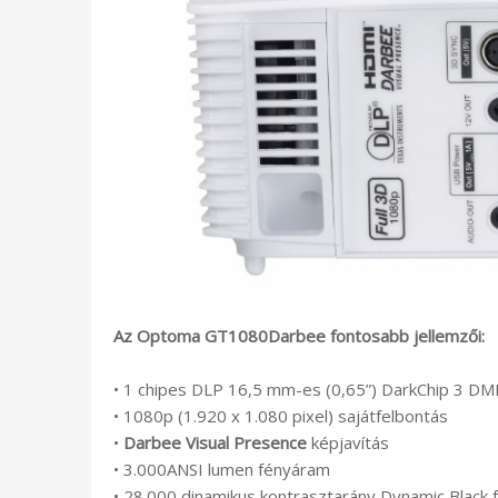
Az Optoma GT1080Darbee fontosabb jellemzői:
• 1 chipes DLP 16,5 mm-es (0,65”) DarkChip 3 D
• 1080p (1.920 x 1.080 pixel) sajátfelbontás
•
Darbee Visual Presence
képjavítás
• 3.000ANSI lumen fényáram
• 28.000 dinamikus kontrasztarány Dynamic Black 