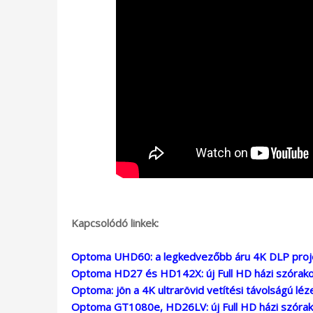
Kapcsolódó linkek:
Optoma UHD60: a legkedvezőbb áru 4K DLP proje
Optoma HD27 és HD142X: új Full HD házi szórako
Optoma: jön a 4K ultrarövid vetítési távolságú léz
Optoma GT1080e, HD26LV: új Full HD házi szórak