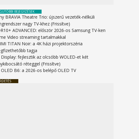
GUTÓBBI BEJEGYZÉSEK
ny BRAVIA Theatre Trio: újszerű vezeték-nélküli
ngrendszer nagy TV-khez (Frissítve)
R10+ ADVANCED: először 2026-os Samsung TV-ken
ime Video streaming tartalmakkal
IMI TITAN Noir: a 4K házi projektorszéria
gfizethetőbb tagja
 Display: fejlesztik az olcsóbb WOLED-et két
ykibocsátó réteggel (Frissítve)
 OLED B6: a 2026-os belépő OLED TV
RDETÉS