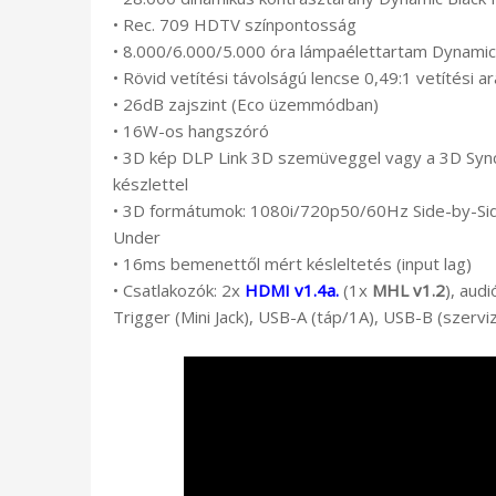
• Rec. 709 HDTV színpontosság
• 8.000/6.000/5.000 óra lámpaélettartam Dynam
• Rövid vetítési távolságú lencse 0,49:1 vetítési a
• 26dB zajszint (Eco üzemmódban)
• 16W-os hangszóró
• 3D kép DLP Link 3D szemüveggel vagy a 3D Sync
készlettel
• 3D formátumok: 1080i/720p50/60Hz Side-by-S
Under
• 16ms bemenettől mért késleltetés (input lag)
• Csatlakozók: 2x
HDMI v1.4a.
(1x
MHL v1.2
), aud
Trigger (Mini Jack), USB-A (táp/1A), USB-B (szervi