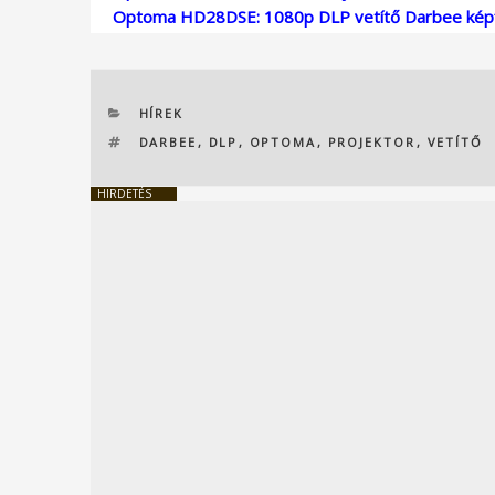
Optoma HD28DSE: 1080p DLP vetítő Darbee képf
KATEGÓRIÁK
HÍREK
CÍMKÉK
DARBEE
,
DLP
,
OPTOMA
,
PROJEKTOR
,
VETÍTŐ
HIRDETÉS