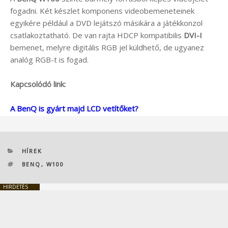
fogadni. Két készlet komponens videobemeneteinek
egyikére például a DVD lejátszó másikára a játékkonzol
csatlakoztatható. De van rajta HDCP kompatibilis
DVI-I
bemenet, melyre digitális RGB jel küldhető, de ugyanez
analóg RGB-t is fogad.
Kapcsolódó link:
A BenQ is gyárt majd LCD vetítőket?
KATEGÓRIÁK
HÍREK
CÍMKÉK
BENQ
,
W100
HIRDETÉS