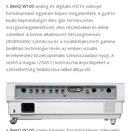
A
BenQ W100
analóg és digitális HDTV videojel
formátumokat egyaránt képes megjeleníteni. A gyártó
kiváló képminőséget éles ígér természetes
mozgásmegjelenítéssel, éles részletekkel és élénk
színekkel. A benne alkalmazott hétszegmenses
(RGBRGBW) színtárcsa és a továbbfejlesztett gamma
beállítási technológia révén az emberi vizuális
érzékeléshez közeli optimális színvisszaadást nyújt. A
vetítő a magas (2500:1) kontrasztarányú képeket a
színtelítettség feláldozása nélkül állítja elő.
A
BenQ W100
szinte bármely forrásból képes videojelet