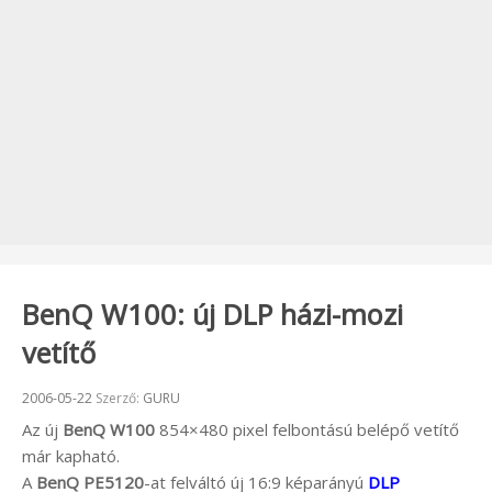
BenQ W100: új DLP házi-mozi
vetítő
Beküldve:
2006-05-22
Szerző:
GURU
Az új
BenQ W100
854×480 pixel felbontású belépő vetítő
már kapható.
A
BenQ PE5120
-at felváltó új 16:9 képarányú
DLP