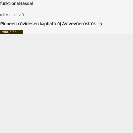
funkcionalitással
Következő
KÖVETKEZŐ
bejegyzés
Pioneer: rövidesen kapható új AV vevőerősítők
HIRDETÉS