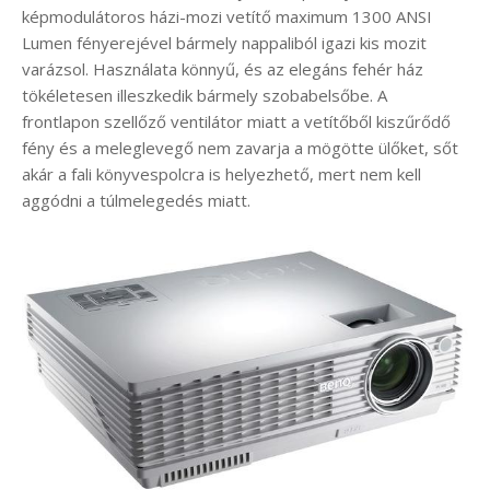
képmodulátoros házi-mozi vetítő maximum 1300 ANSI
Lumen fényerejével bármely nappaliból igazi kis mozit
varázsol. Használata könnyű, és az elegáns fehér ház
tökéletesen illeszkedik bármely szobabelsőbe. A
frontlapon szellőző ventilátor miatt a vetítőből kiszűrődő
fény és a meleglevegő nem zavarja a mögötte ülőket, sőt
akár a fali könyvespolcra is helyezhető, mert nem kell
aggódni a túlmelegedés miatt.