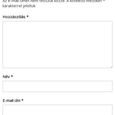
Az e-mail címet nem tesszük közzé.
A kötelező mezőket
*
karakterrel jelöltük
Hozzászólás
*
Név
*
E-mail cím
*