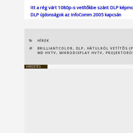
Itt a rég várt 1080p-s vetítőkbe szánt DLP képm
DLP újdonságok az InfoComm 2005 kapcsán
KATEGÓRIÁK
HÍREK
CÍMKÉK
BRILLIANTCOLOR
,
DLP
,
HÁTULRÓL VETÍTŐS (
MD HVTV
,
MIKRODISPLAY HVTV
,
PROJEKTORO
HIRDETÉS