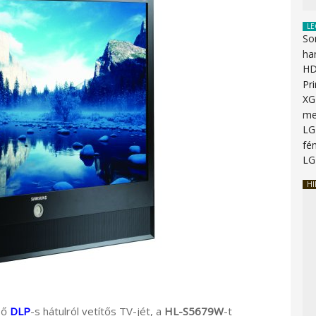
LE
So
ha
HD
Pr
XG
me
LG
fén
LG
HI
lső
DLP
-s hátulról vetítős TV-jét, a
HL-S5679W
-t