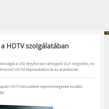
HI
k a HDTV szolgálatában
újdonságai a LED fényforrást támogató DLP megoldás, és
lvértezett HDTV képmodulátorok és áramköreik.
alapuló HDTV készülékek képminőségének további
ja.