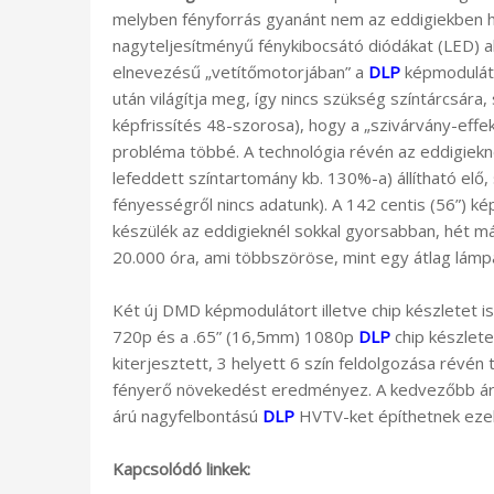
melyben fényforrás gyanánt nem az eddigiekben 
nagyteljesítményű fénykibocsátó diódákat (LED) 
elnevezésű „vetítőmotorjában” a
DLP
képmoduláto
után világítja meg, így nincs szükség színtárcsára,
képfrissítés 48-szorosa), hogy a „szivárvány-eff
probléma többé. A technológia révén az eddigiekn
lefeddett színtartomány kb. 130%-a) állítható elő, 
fényességről nincs adatunk). A 142 centis (56”) ké
készülék az eddigieknél sokkal gyorsabban, hét m
20.000 óra, ami többszöröse, mint egy átlag lámpáé
Két új DMD képmodulátort illetve chip készletet is 
720p és a .65” (16,5mm) 1080p
DLP
chip készlete
kiterjesztett, 3 helyett 6 szín feldolgozása révén
fényerő növekedést eredményez. A kedvezőbb árú
árú nagyfelbontású
DLP
HVTV-ket építhetnek ezek
Kapcsolódó linkek: