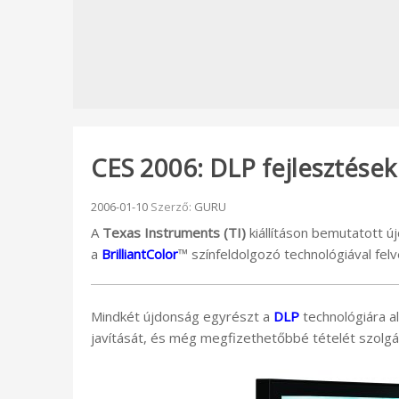
CES 2006: DLP fejlesztése
Beküldve:
2006-01-10
Szerző:
GURU
A
Texas Instruments (TI)
kiállításon bemutatott 
a
BrilliantColor
™
színfeldolgozó technológiával fe
Mindkét újdonság egyrészt a
DLP
technológiára 
javítását, és még megfizethetőbbé tételét szolgál