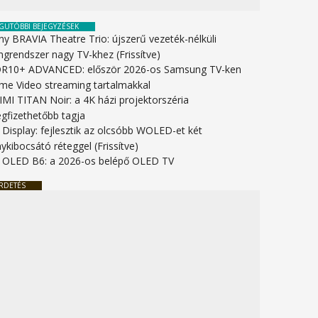
GUTÓBBI BEJEGYZÉSEK
ny BRAVIA Theatre Trio: újszerű vezeték-nélküli
ngrendszer nagy TV-khez (Frissítve)
R10+ ADVANCED: először 2026-os Samsung TV-ken
ime Video streaming tartalmakkal
IMI TITAN Noir: a 4K házi projektorszéria
gfizethetőbb tagja
 Display: fejlesztik az olcsóbb WOLED-et két
ykibocsátó réteggel (Frissítve)
 OLED B6: a 2026-os belépő OLED TV
RDETÉS