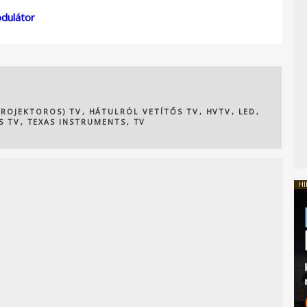
odulátor
PROJEKTOROS) TV
,
HÁTULRÓL VETÍTŐS TV
,
HVTV
,
LED
,
S TV
,
TEXAS INSTRUMENTS
,
TV
HI