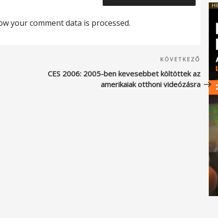
HI
ow your comment data is processed.
Köve
KÖVETKEZŐ
beje
CES 2006: 2005-ben kevesebbet költöttek az
amerikaiak otthoni videózásra