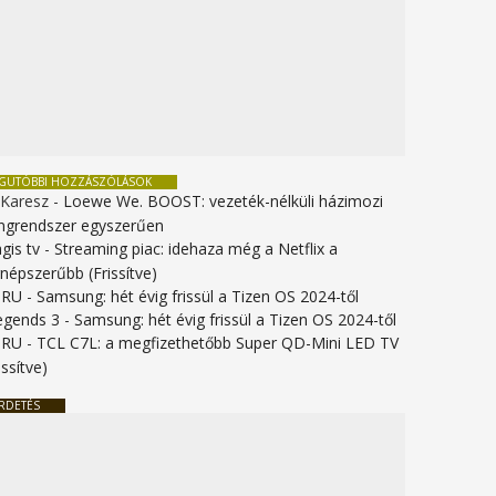
EGUTÓBBI HOZZÁSZÓLÁSOK
 Karesz
-
Loewe We. BOOST: vezeték-nélküli házimozi
ngrendszer egyszerűen
gis tv
-
Streaming piac: idehaza még a Netflix a
gnépszerűbb (Frissítve)
URU
-
Samsung: hét évig frissül a Tizen OS 2024-től
legends 3
-
Samsung: hét évig frissül a Tizen OS 2024-től
URU
-
TCL C7L: a megfizethetőbb Super QD-Mini LED TV
issítve)
RDETÉS