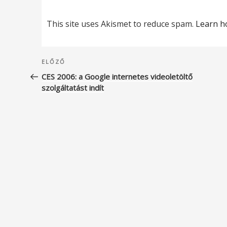
This site uses Akismet to reduce spam.
Learn h
Bejegyzés
Korábbi
ELŐZŐ
navigáció
bejegyzés
CES 2006: a Google internetes videoletöltő
szolgáltatást indít