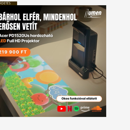
RDETÉS
tkező
gyzés