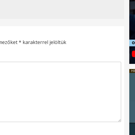
 mezőket
*
karakterrel jelöltük
HI