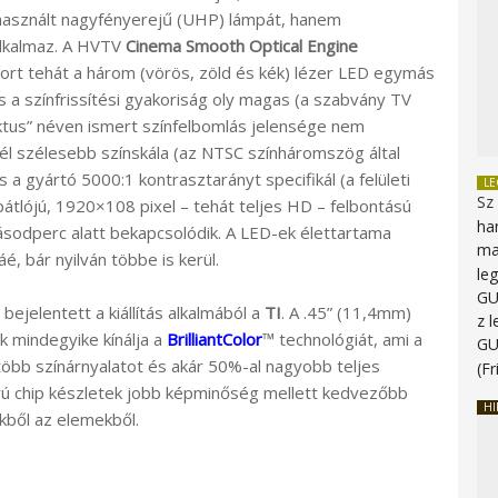
használt nagyfényerejű (UHP) lámpát, hanem
alkalmaz. A HVTV
Cinema Smooth Optical Engine
rt tehát a három (vörös, zöld és kék) lézer LED egymás
 s a színfrissítési gyakoriság oly magas (a szabvány TV
ektus” néven ismert színfelbomlás jelensége nem
él szélesebb színskála (az NTSC színháromszög által
s a gyártó 5000:1 kontrasztarányt specifikál (a felületi
L
Sz
pátlójú, 1920×108 pixel – tehát teljes HD – felbontású
ha
ásodperc alatt bekapcsolódik. A LED-ek élettartama
ma
, bár nyilván többe is kerül.
le
G
bejelentett a kiállítás alkalmából a
TI
. A .45” (11,4mm)
z 
k mindegyike kínálja a
BrilliantColor
™
technológiát, ami a
G
 több színárnyalatot és akár 50%-al nagyobb teljes
(Fr
 chip készletek jobb képminőség mellett kedvezőbb
HI
ből az elemekből.