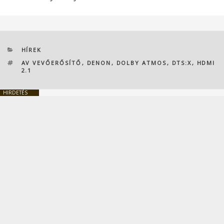
KATEGÓRIÁK
HÍREK
CÍMKÉK
AV VEVŐERŐSÍTŐ
,
DENON
,
DOLBY ATMOS
,
DTS:X
,
HDMI
2.1
HIRDETÉS