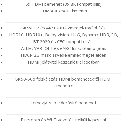
6x HDMI bemenet (3x 8K kompatibilis)
HDM ARC/eARC kimenet
8K/60Hz és 4K/120Hz videojel-továbbítás
HDR10, HDR10+, Dolby Vision, HLG, Dynamic HDR, 3D,
BT.2020 és CEC kompatibilitás,
ALLM, VRR, QFT és eARC funkciótámogatás
HDCP 2.3 másolásvédelemnek megfelelően
HDMI jelátvitel készenléti állapotban
8K50/60p felskálázás HDMI bemenetekről HDMI
kimenetre
Lemezjátszó előerősítő bemenet
Bluetooth és Wi-Fi vezeték-nélküli kapcsolat