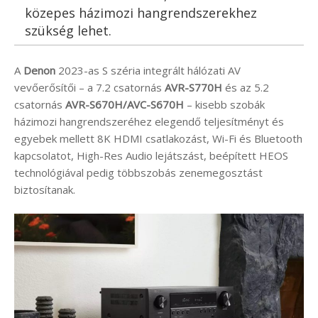
közepes házimozi hangrendszerekhez
szükség lehet.
A
Denon
2023-as S széria integrált hálózati AV
vevőerősítői – a 7.2 csatornás
AVR-S770H
és az 5.2
csatornás
AVR-S670H/AVC-S670H
– kisebb szobák
házimozi hangrendszeréhez elegendő teljesítményt és
egyebek mellett 8K HDMI csatlakozást, Wi-Fi és Bluetooth
kapcsolatot, High-Res Audio lejátszást, beépített HEOS
technológiával pedig többszobás zenemegosztást
biztosítanak.