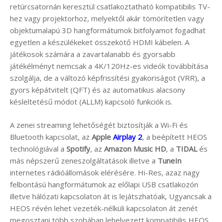
retúrcsatornán keresztül csatlakoztatható kompatibilis TV-
hez vagy projektorhoz, melyektől akár tömörítetlen vagy
objektumalapú 3D hangformátumok bitfolyamot fogadhat
egyetlen a készülékeket összekötő HDMI kábelen. A
játékosok számára a zavartalanabb és gyorsabb
játékélményt nemcsak a 4K/120Hz-es videók továbbítása
szolgálja, de a változó képfrissítési gyakoriságot (VRR), a
gyors képátvitelt (QFT) és az automatikus alacsony
késleltetésű módot (ALLM) kapcsoló funkciók is.
A zenei streaming lehetőségét biztosítják a Wi-Fi és
Bluetooth kapcsolat, az
Apple
Airplay 2
, a beépített HEOS
technológiával a
Spotify
, az
Amazon Music HD
, a
TIDAL
és
más népszerű zeneszolgáltatások illetve a
TuneIn
internetes rádióállomások elérésére. Hi-Res, azaz nagy
felbontású hangformátumok az előlapi USB csatlakozón
illetve hálózati kapcsolaton át is lejátszhatóak, Ugyancsak a
HEOS révén lehet vezeték-nélküli kapcsolaton át zenét
megosztani több szobában lehelyezett kompatibilis HEOS