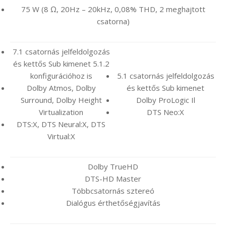
75 W (8 Ω, 20Hz – 20kHz, 0,08% THD, 2 meghajtott
csatorna)
7.1 csatornás jelfeldolgozás
és kettős Sub kimenet 5.1.2
konfigurációhoz is
5.1 csatornás jelfeldolgozás
Dolby Atmos, Dolby
és kettős Sub kimenet
Surround, Dolby Height
Dolby ProLogic Il
Virtualization
DTS Neo:X
DTS:X, DTS Neural:X, DTS
Virtual:X
Dolby TrueHD
DTS-HD Master
Többcsatornás sztereó
Dialógus érthetőségjavítás