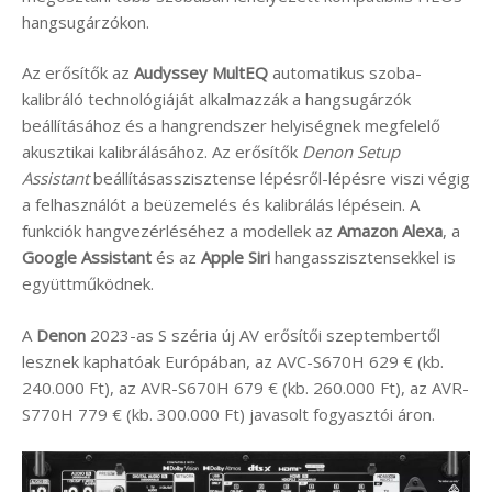
hangsugárzókon.
Az erősítők az
Audyssey MultEQ
automatikus szoba-
kalibráló technológiáját alkalmazzák a hangsugárzók
beállításához és a hangrendszer helyiségnek megfelelő
akusztikai kalibrálásához. Az erősítők
Denon Setup
Assistant
beállításasszisztense lépésről-lépésre viszi végig
a felhasználót a beüzemelés és kalibrálás lépésein. A
funkciók hangvezérléséhez a modellek az
Amazon Alexa
, a
Google Assistant
és az
Apple Siri
hangasszisztensekkel is
együttműködnek.
A
Denon
2023-as S széria új AV erősítői szeptembertől
lesznek kaphatóak Európában, az AVC-S670H 629 € (kb.
240.000 Ft), az AVR-S670H 679 € (kb. 260.000 Ft), az AVR-
S770H 779 € (kb. 300.000 Ft) javasolt fogyasztói áron.