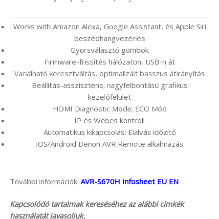
Works with Amazon Alexa, Google Assistant, és Apple Siri
beszédhangvezérlés
Gyorsválasztó gombok
Firmware-frissítés hálózaton, USB-n át
Variálható keresztváltás, optimalizált basszus átirányítás
Beállítás-asszisztens, nagyfelbontású grafikus
kezelőfelület
HDMI Diagnostic Mode; ECO Mód
IP és Webes kontroll
Automatikus kikapcsolás; Elalvás időzítő
iOS/Android Denon AVR Remote alkalmazás
További információk:
AVR-S670H Infosheet EU EN
Kapcsolódó tartalmak kereséséhez az alábbi címkék
használatát javasoljuk.