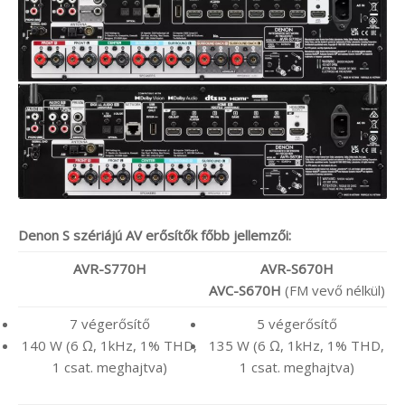
Denon S szériájú AV erősítők főbb jellemzői:
AVR-S770H
AVR-S670H
AVC-S670H
(FM vevő nélkül)
7 végerősítő
5 végerősítő
140 W (6 Ω, 1kHz, 1% THD,
135 W (6 Ω, 1kHz, 1% THD,
1 csat. meghajtva)
1 csat. meghajtva)