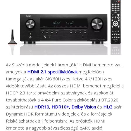
Az S széria modelljeinek három „8K” HDMI bemenete van,
amelyek a
HDMI 2.1 specifikációnak
megfelelően
támogatják az akár 8K/60Hz-es illetve 4K/120Hz-es
videók továbbítását. Az összes HDMI bemenet megfelel a
HDCP 2.3 tartalomvédelmi szabványnak és azokon át
továbbíthatóak a 4:4:4 Pure Color színkódolású BT.2020
színtérleírású
HDR10, HDR10+, Dolby Vision
és
HLG
akár
Dynamic HDR formátumú videojelek, és a forrásjelek
felskálázhatóak 8K felbontásra. Az erősítők HDMI
kimenete a nagyobb sávszélességű eARC audió