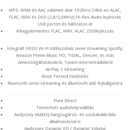
MP3, WMA és AAC valamint akár 192kHz/24bit-es ALAC,
FLAC, WAV és DSD (2,8/5,6MHz) Hi-Res Audio lejátszás
USB porton és hálózaton át
Kihagyásmentes FLAC, WAV, ALAC ,DSDlejátszás
Integrált HEOS Wi-Fi többszobás zenei streaming Spotify,
Amazon Prime Music HD, TIDAL, Deezer, és más
zeneszolgáltatásokról, TuneIn internetrádiókról
AirPlay 2 streaming
Roon Tested minősítés
Bluetooth zenei streaming és Bluetooth adó fejhallgatóra
Pure Direct
Tömörített audiohelyreállítás
Audyssey MultEQ hangsugárzó- és szobakalibrálás
alkalmazással is
Audyssey Dynamic EQ / Dynamic Volume