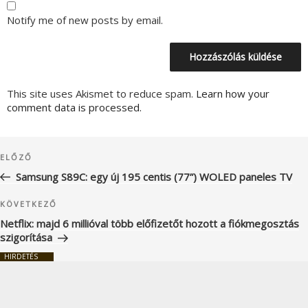
Notify me of new posts by email.
This site uses Akismet to reduce spam.
Learn how your
comment data is processed.
Bejegyzés
Korábbi
ELŐZŐ
navigáció
bejegyzés
Samsung S89C: egy új 195 centis (77”) WOLED paneles TV
Következő
KÖVETKEZŐ
bejegyzés
Netflix: majd 6 millióval több előfizetőt hozott a fiókmegosztás
szigorítása
HIRDETÉS