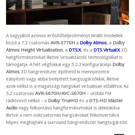
A nagyjából azonos erősítőteljesítményt kínáló modellek
közül a 7.2 csatornás
AVR-S770H
a
Dolby Atmos
, a
Dolby
Atmos Height Virtualization
, a
DTS:X
, és a
DTS Virtual:X
3D
hangformátumokat illetve virtualizációs technológiákat is
támogatja. A hét végfokkal egy 5.2.2 konfigurációjú
Dolby
Atmos
3D hangrendszer építhető ki mennyezetre
irányított vagy abba beépített hangsugárzókkal, illetve
azok nélkül is a magassági hangokat virtuálisan előállítva. Az
5.2 csatornás
AVR-S670H/AVC-S670H
– utóbbi FM
rádióvevő nélkül – a
Dolby TrueHD
és a
DTS-HD Master
Audio
nagy felbontású hangformátumokat is dekódolva
illetve a nem sokcsatornás hangsávokat felkonvertálva
képes meghajtani a surround hangrendszer hangsugárzóit.