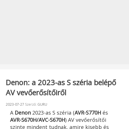
Denon: a 2023-as S széria belépő
AV vevőerősítőiről
Beküldve:
2023-07-27
Szerző:
GURU
A
Denon
2023-as S széria (
AVR-S770H
és
AVR-S670H/AVC-S670H
) AV vevőerősítői
szinte mindent tudnak, amire kisebb és