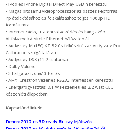
• iPod és iPhone Digital Direct Play USB-n keresztül
• Magas bitszámú videoprocesszor az összes képforrás
i/p átalakításához és felskálázáshoz teljes 1080p HD
formátumra.
• Internet rádió, IP-Control vezérlés és hang / kép
bitfolyamok átvitele Ethernet hálózaton át
• Audyssey MultEQ XT-32 és felkészítés az Audyssey Pro
Calibration szolgáltatásra
• Audyssey DSX (11.2 csatorna)
• Dolby Volume
• 3 hallgatási zóna/ 3 forrás
• AMX, Crestron vezérlés RS232 interfészen keresztül
• Energiafogyasztás: 0,1 W készenléti és 2,2 watt CEC
készenléti állapotban
Kapcsolódó linkek:
Denon: 2010-es 3D ready Blu-ray lejátszók
Denon: 2010-es középkategóriás AV vevőerősítők