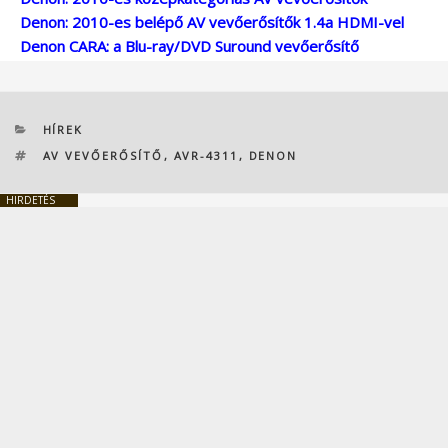
Denon: 2010-es belépő AV vevőerősítők 1.4a HDMI-vel
Denon CARA: a Blu-ray/DVD Suround vevőerősítő
KATEGÓRIÁK
HÍREK
CÍMKÉK
AV VEVŐERŐSÍTŐ
,
AVR-4311
,
DENON
HIRDETÉS