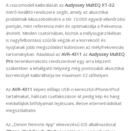
A csúcsmodell kalibrálását az
Audyssey MultEQ XT-32
mérő-beállító rendszere segíti, amely az akusztikai
problémák kiküszöbölésére a tér 10.000 egyedi ellenőrzési
pontján, mint referencia méri és optimalizálja a frekvencia-
átvitelt. Minden csatornában, köztük a mélysugárzókéban
is nagyfelbontású szűrők végzik el a korrekciót és
nyújtanak jobb megszólalást különösen az mélyfrekvenciás
tartományban. Ráadásul az
AVR-4311
az
Audyssey MultEQ
Pro
teremkorrekciós rendszerével egy arra képzett
szakember a lehallgató helyiség még pontosabb akusztikai
korrekcióját kalibrálhatja be maximum 32 ülőhelyen.
Az
AVR-4311
képes előlapi USB-n keresztül iPhone/iPod
tartalmakat, hálózati csatlakozáson át pedig kép és hang
médiafájlok bitfolyamait lejátszani, illetve internetrádiókat
megszólaltatni.
Az „Denon Remote App” elnevezésű iOS alkalmazással