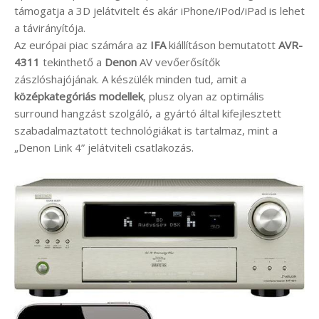
támogatja a 3D jelátvitelt és akár iPhone/iPod/iPad is lehet
a távirányítója.
Az európai piac számára az
IFA
kiállításon bemutatott
AVR-
4311
tekinthető a
Denon
AV vevőerősítők
zászlóshajójának. A készülék minden tud, amit a
középkategóriás modellek
, plusz olyan az optimális
surround hangzást szolgáló, a gyártó által kifejlesztett
szabadalmaztatott technológiákat is tartalmaz, mint a
„Denon Link 4” jelátviteli csatlakozás.