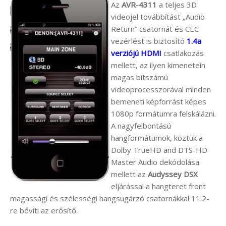
Az
AVR-4311
a teljes 3D
videojel továbbítást „Audio
Return” csatornát és CEC
vezérlést is biztosító
1.4a
verziójú HDMI
csatlakozás
mellett, az ilyen kimenetein
magas bitszámú
videoprocesszorával minden
bemeneti képforrást képes
1080p formátumra felskálázni.
A nagyfelbontású
hangformátumok, köztük a
Dolby TrueHD and DTS-HD
Master Audio dekódolása
mellett az
Audyssey DSX
eljárással a hangteret front
magassági és szélességi hangsugárzó csatornákkal 11.2-
re bővíti az erősítő.