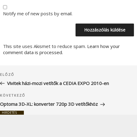
Notify me of new posts by email.
This site uses Akismet to reduce spam.
Learn how your
comment data is processed.
Bejegyzés
Korábbi
ELŐZŐ
navigáció
bejegyzés
Vivitek házi-mozi vetítők a CEDIA EXPO 2010-en
Következő
KÖVETKEZŐ
bejegyzés
Optoma 3D-XL: konverter 720p 3D vetítőkhöz
HIRDETÉS