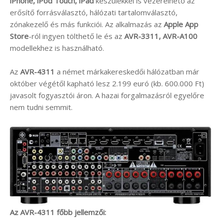
iPhone, iPod Touch, iPad
készülékkel is vezérelhető az
erősítő forrásválasztó, hálózati tartalomválasztó,
zónakezelő és más funkciói. Az alkalmazás az
Apple App
Store
-ról ingyen tölthető le és az
AVR-3311, AVR-A100
modellekhez is használható.
Az
AVR-4311
a német márkakereskedői hálózatban már
október végétől kapható lesz 2.199 euró (kb. 600.000 Ft)
javasolt fogyasztói áron. A hazai forgalmazásról egyelőre
nem tudni semmit.
Az AVR-4311 főbb jellemzői: