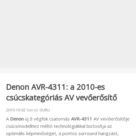
Denon AVR-4311: a 2010-es
csúcskategóriás AV vevőerősítő
Beküldve:
2010-10-02
Szerző:
GURU
A
Denon
új 9 végfok csatornás
AVR-4311
AV vevőerősítője
csúcsmodellhez méltó technológiákkal biztosítja az
optimális képminőséget, a pontos surround hangzást,