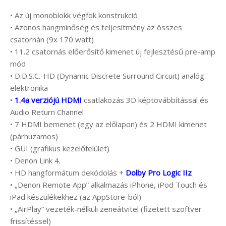
• Az új monoblokk végfok konstrukció
• Azonos hangminőség és teljesítmény az összes
csatornán (9x 170 watt)
• 11.2 csatornás előerősítő kimenet új fejlesztésű pre-amp
mód
• D.D.S.C.-HD (Dynamic Discrete Surround Circuit) analóg
elektronika
•
1.4a verziójú HDMI
csatlakozás 3D képtovábbítással és
Audio Return Channel
• 7 HDMI bemenet (egy az előlapon) és 2 HDMI kimenet
(párhuzamos)
• GUI (grafikus kezelőfelület)
• Denon Link 4.
• HD hangformátum dekódolás +
Dolby Pro Logic IIz
• „Denon Remote App” alkalmazás iPhone, iPod Touch és
iPad készülékekhez (az AppStore-ból)
• „AirPlay” vezeték-nélküli zeneátvitel (fizetett szoftver
frissítéssel)