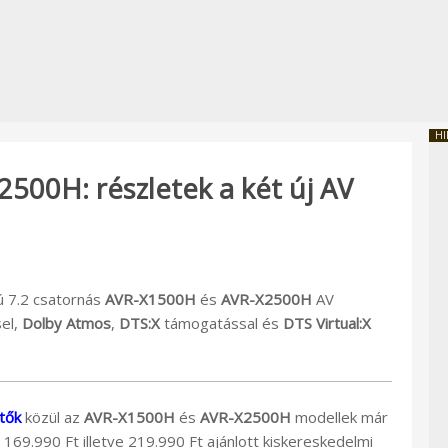
HI
00H: részletek a két új AV
ú 7.2 csatornás
AVR-X1500H
és
AVR-X2500H
AV
el,
Dolby Atmos
,
DTS:X
támogatással és
DTS Virtual:X
tők
közül az
AVR-X1500H
és
AVR-X2500H
modellek már
169.990 Ft illetve 219.990 Ft ajánlott kiskereskedelmi