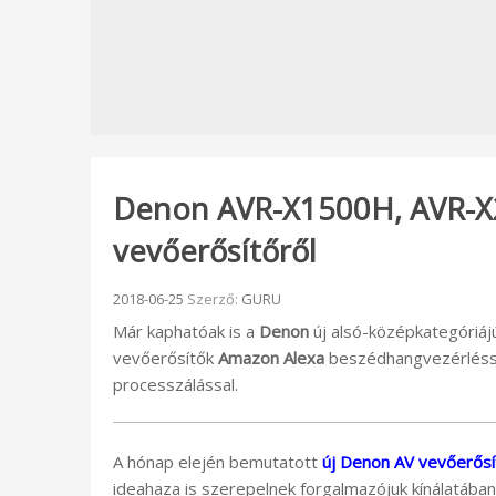
Denon AVR-X1500H, AVR-X25
vevőerősítőről
Beküldve:
2018-06-25
Szerző:
GURU
Már kaphatóak is a
Denon
új alsó-középkategóriáj
vevőerősítők
Amazon Alexa
beszédhangvezérléss
processzálással.
A hónap elején bemutatott
új Denon AV vevőerősí
ideahaza is szerepelnek forgalmazójuk kínálatában 