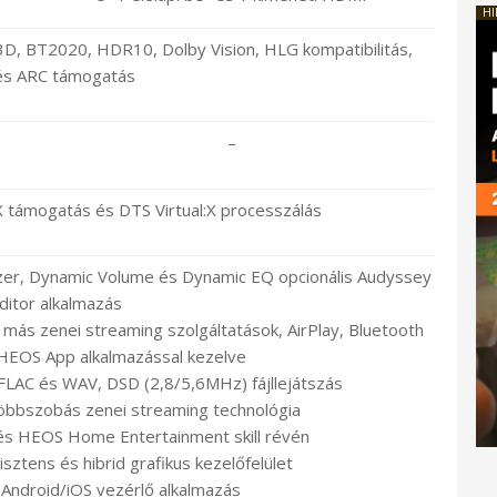
HI
 3D, BT2020, HDR10, Dolby Vision, HLG kompatibilitás,
és ARC támogatás
–
X támogatás és DTS Virtual:X processzálás
er, Dynamic Volume és Dynamic EQ opcionális Audyssey
ditor alkalmazás
 más zenei streaming szolgáltatások, AirPlay, Bluetooth
 HEOS App alkalmazással kezelve
FLAC és WAV, DSD (2,8/5,6MHz) fájllejátszás
többszobás zenei streaming technológia
s HEOS Home Entertainment skill révén
sztens és hibrid grafikus kezelőfelület
ndroid/iOS vezérlő alkalmazás