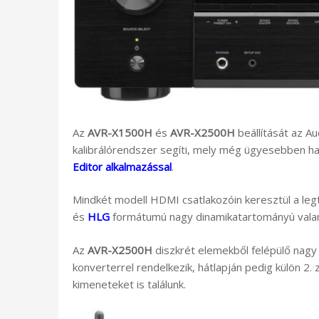
Az
AVR-X1500H
és
AVR-X2500H
beállítását az A
kalibrálórendszer segíti, mely még ügyesebben h
Editor alkalmazással
.
Mindkét modell HDMI csatlakozóin keresztül a le
és
HLG
formátumú nagy dinamikatartományú val
Az
AVR-X2500H
diszkrét elemekből felépülő nag
konverterrel rendelkezik, hátlapján pedig külön 2
kimeneteket is találunk.