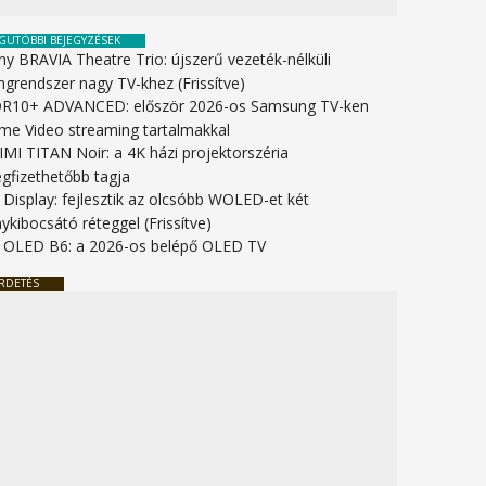
GUTÓBBI BEJEGYZÉSEK
ny BRAVIA Theatre Trio: újszerű vezeték-nélküli
ngrendszer nagy TV-khez (Frissítve)
R10+ ADVANCED: először 2026-os Samsung TV-ken
ime Video streaming tartalmakkal
IMI TITAN Noir: a 4K házi projektorszéria
gfizethetőbb tagja
 Display: fejlesztik az olcsóbb WOLED-et két
ykibocsátó réteggel (Frissítve)
 OLED B6: a 2026-os belépő OLED TV
RDETÉS