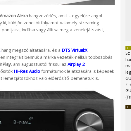
Amazon Alexa
hangvezérlés, amit – egyelőre angol
 ki, küldjön zenei bitfolyamot valamely streaming
ontjaira, indítsa vagy állítsa meg a zenelejátszást,
L
X
hang megszólaltatására, és a
DTS Virtual:X
Sz
n integrált bennük a márka vezeték-nélküli többszobás
ha
irPlay
, ami augusztustól frissül az
Airplay 2
ma
rősítők
Hi-Res Audio
formátumok lejátszására is képesek
le
it lemezjátszókhoz való előerősítő-bemenetük is.
G
z 
G
(Fr
HI