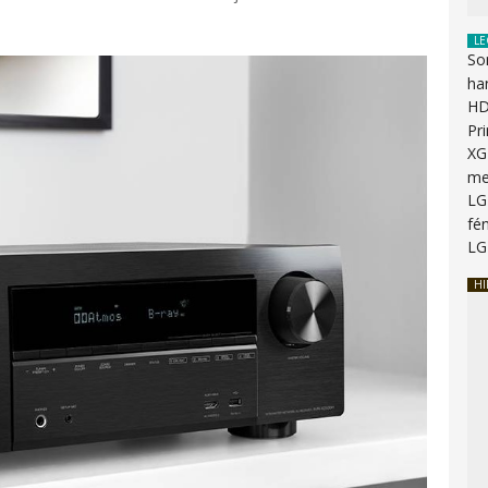
LE
So
ha
HD
Pr
XG
me
LG
fén
LG
HI