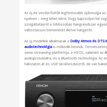
Az új AV vevőerősítők legfontosabb újdonsága az
nyelven – meg lehet kérni, hogy kapcsoljon be vagy
szolgáltatásról a többszobás hangrendszer egyes p
változtasson bemenetet illetve hangerőt.
Az új modellek alkalmasak a
Dolby Atmos és DTS:
audiotechnológia
is működik bennük. Természetese
zenei streaming platformja, a HEOS, valamint az
A
audioprotokollra, és a Bluetooth technológia. Az e
hálózaton át és USB tárolóeszközről, de van bakel