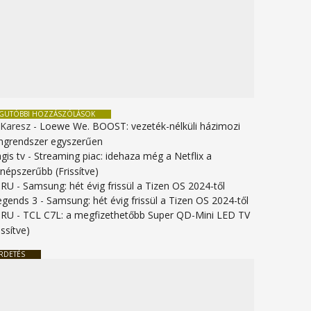
EGUTÓBBI HOZZÁSZÓLÁSOK
 Karesz
-
Loewe We. BOOST: vezeték-nélküli házimozi
ngrendszer egyszerűen
gis tv
-
Streaming piac: idehaza még a Netflix a
gnépszerűbb (Frissítve)
URU
-
Samsung: hét évig frissül a Tizen OS 2024-től
legends 3
-
Samsung: hét évig frissül a Tizen OS 2024-től
URU
-
TCL C7L: a megfizethetőbb Super QD-Mini LED TV
issítve)
RDETÉS