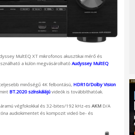
udyssey MultEQ XT mikrofonos akusztikai mérő és
asználható a külön megvásárolható
Audyssey MultEQ
HI
gteljesebb minőségű 4K felbontású,
HDR10/Dolby Vision
amint
BT.2020 színskálájú
videók is továbbíthatóak.
y áramú végfokokkal és 32-bites/192 kHz-es
AKM
D/A
. zóna audiokimentet és kompozit videó be- és