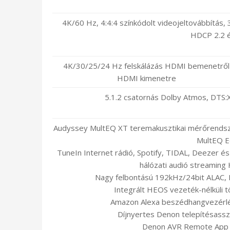
4K/60 Hz, 4:4:4 színkódolt videojeltovábbítás,
HDCP 2.2 
4K/30/25/24 Hz felskálázás HDMI bemenetről
HDMI kimenetre
5.1.2 csatornás Dolby Atmos, DTS:
Audyssey MultEQ XT teremakusztikai mérőrendsz
MultEQ E
TuneIn Internet rádió, Spotify, TIDAL, Deezer és
hálózati audió streaming
Nagy felbontású 192kHz/24bit ALAC, 
Integrált HEOS vezeték-nélküli 
Amazon Alexa beszédhangvezérlé
Díjnyertes Denon telepítésasszi
Denon AVR Remote App A