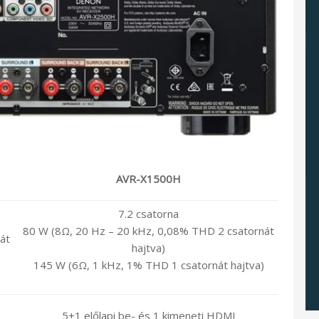
AVR-X1500H
7.2 csatorna
80 W (8Ω, 20 Hz – 20 kHz, 0,08% THD 2 csatornát
át
hajtva)
145 W (6Ω, 1 kHz, 1% THD 1 csatornát hajtva)
5+1 előlapi be- és 1 kimeneti HDMI