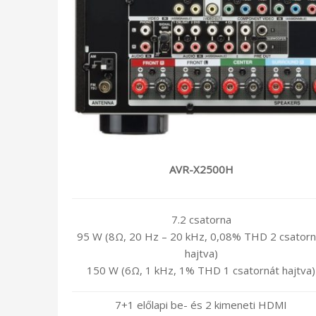
AVR-X2500H
7.2 csatorna
95 W (8Ω, 20 Hz – 20 kHz, 0,08% THD 2 csatorn
hajtva)
150 W (6Ω, 1 kHz, 1% THD 1 csatornát hajtva)
7+1 előlapi be- és 2 kimeneti HDMI