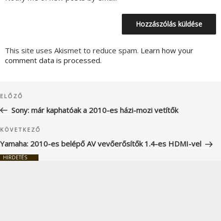
This site uses Akismet to reduce spam.
Learn how your
comment data is processed.
Bejegyzés
Korábbi
ELŐZŐ
navigáció
bejegyzés
Sony: már kaphatóak a 2010-es házi-mozi vetítők
Következő
KÖVETKEZŐ
bejegyzés
Yamaha: 2010-es belépő AV vevőerősítők 1.4-es HDMI-vel
HIRDETÉS