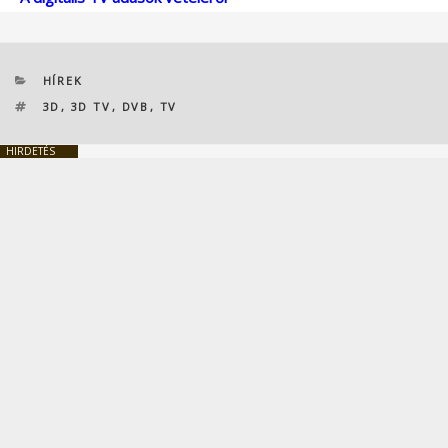
KATEGÓRIÁK
HÍREK
CÍMKÉK
3D
,
3D TV
,
DVB
,
TV
HIRDETÉS