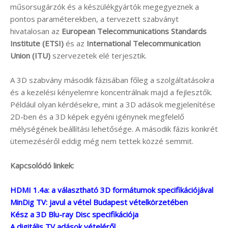
műsorsugárzók és a készülékgyártók megegyeznek a
pontos paraméterekben, a tervezett szabványt
hivatalosan az
European Telecommunications Standards
Institute (ETSI)
és az
International Telecommunication
Union (ITU)
szervezetek elé terjesztik.
A 3D szabvány második fázisában főleg a szolgáltatásokra
és a kezelési kényelemre koncentrálnak majd a fejlesztők.
Például olyan kérdésekre, mint a 3D adások megjelenítése
2D-ben és a 3D képek egyéni igénynek megfelelő
mélységének beállítási lehetősége. A második fázis konkrét
ütemezéséről eddig még nem tettek közzé semmit.
Kapcsolódó linkek:
HDMI 1.4a: a választható 3D formátumok specifikációjával
MinDig TV: javul a vétel Budapest vételkörzetében
Kész a 3D Blu-ray Disc specifikációja
A digitális TV adások vételéről