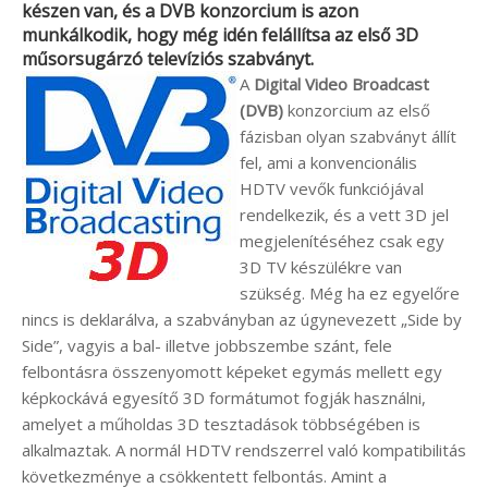
készen van, és a
DVB
konzorcium is azon
munkálkodik, hogy még idén felállítsa az első 3D
műsorsugárzó televíziós szabványt.
A
Digital Video Broadcast
(DVB)
konzorcium az első
fázisban olyan szabványt állít
fel, ami a konvencionális
HDTV vevők funkciójával
rendelkezik, és a vett 3D jel
megjelenítéséhez csak egy
3D TV készülékre van
szükség. Még ha ez egyelőre
nincs is deklarálva, a szabványban az úgynevezett „Side by
Side”, vagyis a bal- illetve jobbszembe szánt, fele
felbontásra összenyomott képeket egymás mellett egy
képkockává egyesítő 3D formátumot fogják használni,
amelyet a műholdas 3D tesztadások többségében is
alkalmaztak. A normál HDTV rendszerrel való kompatibilitás
következménye a csökkentett felbontás. Amint a