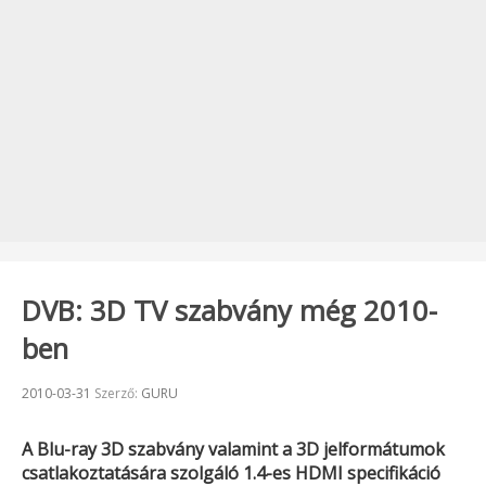
DVB: 3D TV szabvány még 2010-
ben
Beküldve:
2010-03-31
Szerző:
GURU
A Blu-ray 3D szabvány valamint a 3D jelformátumok
csatlakoztatására szolgáló 1.4-es HDMI specifikáció