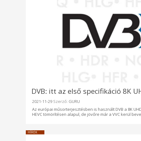
DVB: itt az első specifikáció 8K
Beküldve:
2021-11-29
Szerző:
GURU
Az európai műsorterjesztésben is használt DVB a 8K UHD
HEVC tömörítésen alapul, de jövőre már a VVC kerül bev
HÍREK