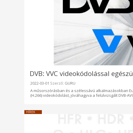
DVB: VVC videokódolással egészül 
Beküldve:
2022-03-01
Szerző:
GURU
A műsorszórásban és a szélessávú alkalmazásokban Eur
(H.266) videokódolást, jóváhagyva a felülvizsgált DVB-AVC
HÍREK