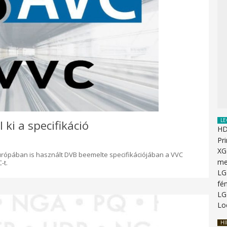
LE
ki a specifikáció
HD
Pr
XG
ópában is használt DVB beemelte specifikációjában a VVC
me
-t.
LG
fén
LG
Lo
HI