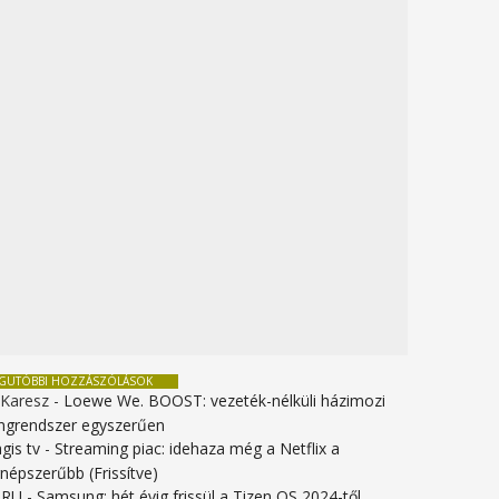
EGUTÓBBI HOZZÁSZÓLÁSOK
 Karesz
-
Loewe We. BOOST: vezeték-nélküli házimozi
ngrendszer egyszerűen
gis tv
-
Streaming piac: idehaza még a Netflix a
gnépszerűbb (Frissítve)
URU
-
Samsung: hét évig frissül a Tizen OS 2024-től