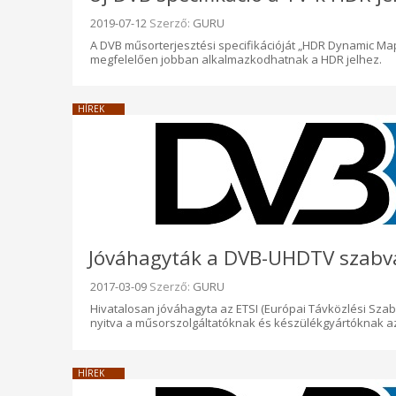
Beküldve:
2019-07-12
Szerző:
GURU
A DVB műsorterjesztési specifikációját „HDR Dynamic Map
megfelelően jobban alkalmazkodhatnak a HDR jelhez.
HÍREK
Jóváhagyták a DVB-UHDTV szabvá
Beküldve:
2017-03-09
Szerző:
GURU
Hivatalosan jóváhagyta az ETSI (Európai Távközlési Szabv
nyitva a műsorszolgáltatóknak és készülékgyártóknak az
HÍREK