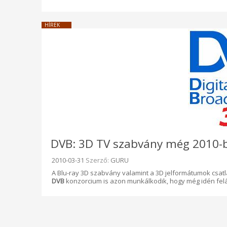
HÍREK
DVB: 3D TV szabvány még 2010-
Beküldve:
2010-03-31
Szerző:
GURU
A Blu-ray 3D szabvány valamint a 3D jelformátumok csatl
DVB
konzorcium is azon munkálkodik, hogy még idén felál