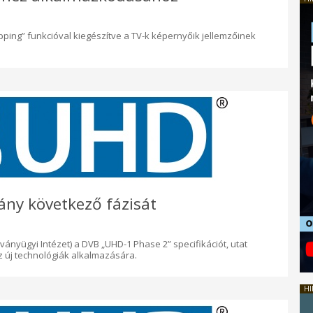
ping” funkcióval kiegészítve a TV-k képernyőik jellemzőinek
ny következő fázisát
ányügyi Intézet) a DVB „UHD-1 Phase 2” specifikációt, utat
 új technológiák alkalmazására.
HI