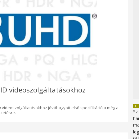
 UHD videoszolgáltatásokhoz
L
 videoszolgáltatásokhoz jóváhagyott első specifikációja még a
Sz
ezetésre.
ha
ma
le
G