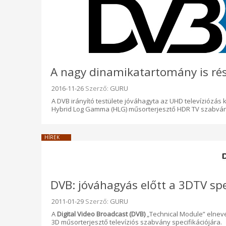
A nagy dinamikatartomány is ré
Beküldve:
2016-11-26
Szerző:
GURU
A DVB irányító testülete jóváhagyta az UHD televíziózás
Hybrid Log Gamma (HLG) műsorterjesztő HDR TV szabvány
HÍREK
DVB: jóváhagyás előtt a 3DTV spe
Beküldve:
2011-01-29
Szerző:
GURU
A
Digital Video Broadcast (DVB)
„Technical Module” elnev
3D műsorterjesztő televíziós szabvány specifikációjára.