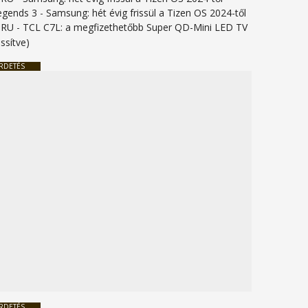
legends 3
-
Samsung: hét évig frissül a Tizen OS 2024-től
URU
-
TCL C7L: a megfizethetőbb Super QD-Mini LED TV
issítve)
RDETÉS
RDETÉS