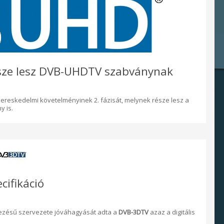
sze lesz DVB-UHDTV szabványnak
 kereskedelmi követelményinek 2. fázisát, melynek része lesz a
 is.
cifikáció
ezésű szervezete jóváhagyását adta a
DVB-3DTV
azaz a digitális