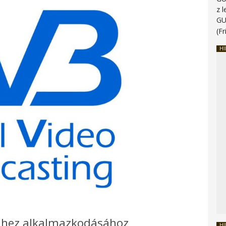
z 
G
(Fr
HI
jelhez alkalmazkodásához
HI