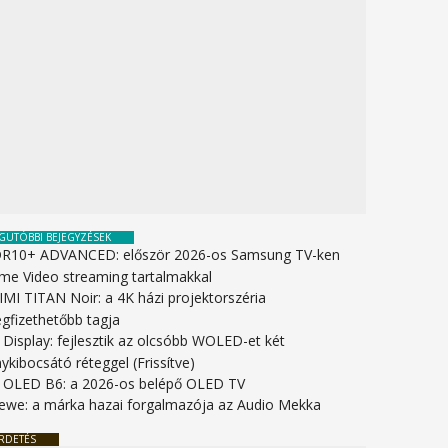
GUTÓBBI BEJEGYZÉSEK
R10+ ADVANCED: először 2026-os Samsung TV-ken
ime Video streaming tartalmakkal
IMI TITAN Noir: a 4K házi projektorszéria
gfizethetőbb tagja
 Display: fejlesztik az olcsóbb WOLED-et két
ykibocsátó réteggel (Frissítve)
 OLED B6: a 2026-os belépő OLED TV
ewe: a márka hazai forgalmazója az Audio Mekka
RDETÉS