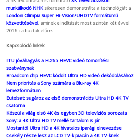
A 4K felbontáson is túlmutató
8K televíziózáson
munkálkodó NHK
sikeresen demonstrálta a technológiát a
Londoni Olimpia Super Hi-Vision/UHDTV formátumú
közvetítésével
, aminek elindítását most szintén két évvel
2016-ra hozták előre.
Kapcsolódó linkek:
ITU jóváhagyás a H.265 HEVC videó tömörítési
szabványnak
Broadcom chip HEVC kódolt Ultra HD videó dekódolásához
Nem prioritás a Sony számára a Blu-ray 4K
lemezformátum
Eutelsat: sugároz az első demonstrációs Ultra HD 4K TV
csatorna
Készül a világ első 4K és egyben 3D televíziós sorozata
Sony: a 4K Ultra HD TV mellé tartalom is jár
Mostantól Ultra HD a 4K hivatalos iparági elnevezése
Csekély része lesz az LCD TV-k piacán a 4K TV-knek