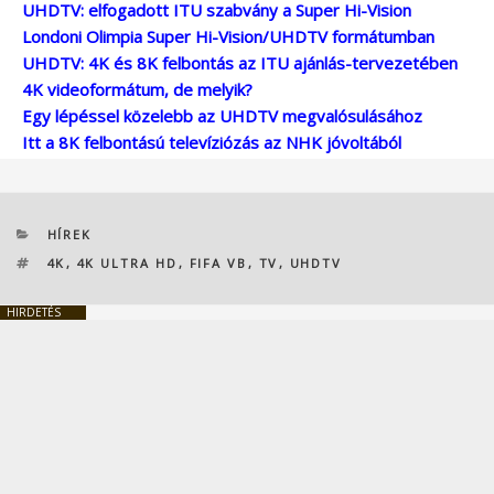
UHDTV: elfogadott ITU szabvány a Super Hi-Vision
Londoni Olimpia Super Hi-Vision/UHDTV formátumban
UHDTV: 4K és 8K felbontás az ITU ajánlás-tervezetében
4K videoformátum, de melyik?
Egy lépéssel közelebb az UHDTV megvalósulásához
Itt a 8K felbontású televíziózás az NHK jóvoltából
KATEGÓRIÁK
HÍREK
CÍMKÉK
4K
,
4K ULTRA HD
,
FIFA VB
,
TV
,
UHDTV
HIRDETÉS