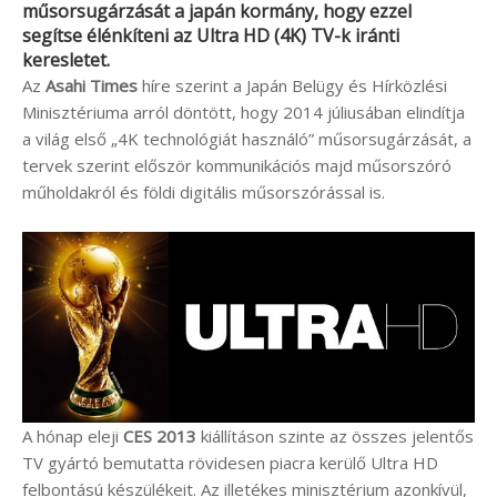
műsorsugárzását a japán kormány, hogy ezzel
segítse élénkíteni az Ultra HD (4K) TV-k iránti
keresletet.
Az
Asahi Times
híre szerint a Japán Belügy és Hírközlési
Minisztériuma arról döntött, hogy 2014 júliusában elindítja
a világ első „4K technológiát használó” műsorsugárzását, a
tervek szerint először kommunikációs majd műsorszóró
műholdakról és földi digitális műsorszórással is.
A hónap eleji
CES 2013
kiállításon szinte az összes jelentős
TV gyártó bemutatta rövidesen piacra kerülő Ultra HD
felbontású készülékeit. Az illetékes minisztérium azonkívül,