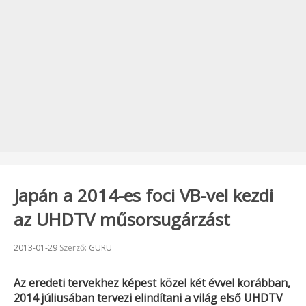
Japán a 2014-es foci VB-vel kezdi
az UHDTV műsorsugárzást
Beküldve:
2013-01-29
Szerző:
GURU
Az eredeti tervekhez képest közel két évvel korábban,
2014 júliusában tervezi elindítani a világ első UHDTV