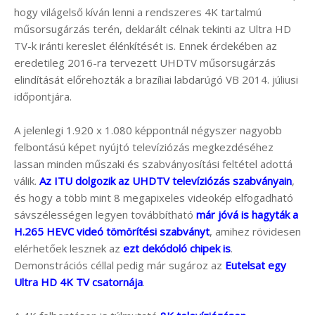
hogy világelső kíván lenni a rendszeres 4K tartalmú
műsorsugárzás terén, deklarált célnak tekinti az Ultra HD
TV-k iránti kereslet élénkítését is. Ennek érdekében az
eredetileg 2016-ra tervezett UHDTV műsorsugárzás
elindítását előrehozták a brazíliai labdarúgó VB 2014. júliusi
időpontjára.
A jelenlegi 1.920 x 1.080 képpontnál négyszer nagyobb
felbontású képet nyújtó televíziózás megkezdéséhez
lassan minden műszaki és szabványosítási feltétel adottá
válik.
Az ITU dolgozik az UHDTV televíziózás szabványain
,
és hogy a több mint 8 megapixeles videokép elfogadható
sávszélességen legyen továbbítható
már jóvá is hagyták a
H.265 HEVC videó tömörítési szabványt
, amihez rövidesen
elérhetőek lesznek az
ezt dekódoló chipek is
.
Demonstrációs céllal pedig már sugároz az
Eutelsat egy
Ultra HD 4K TV csatornája
.