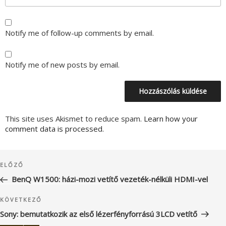
Notify me of follow-up comments by email.
Notify me of new posts by email.
This site uses Akismet to reduce spam.
Learn how your
comment data is processed.
Bejegyzés
Korábbi
ELŐZŐ
navigáció
bejegyzés
BenQ W1500: házi-mozi vetítő vezeték-nélküli HDMI-vel
Következő
KÖVETKEZŐ
bejegyzés
Sony: bemutatkozik az első lézerfényforrású 3LCD vetítő