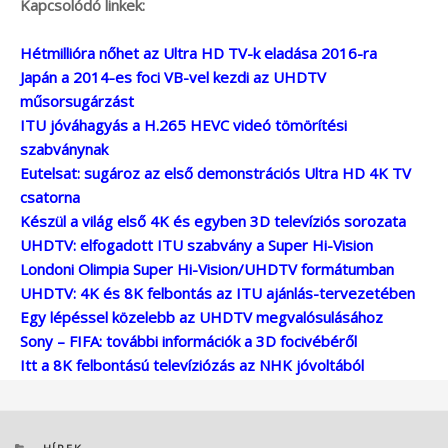
Kapcsolódó linkek:
Hétmillióra nőhet az Ultra HD TV-k eladása 2016-ra
Japán a 2014-es foci VB-vel kezdi az UHDTV
műsorsugárzást
ITU jóváhagyás a H.265 HEVC videó tömörítési
szabványnak
Eutelsat: sugároz az első demonstrációs Ultra HD 4K TV
csatorna
Készül a világ első 4K és egyben 3D televíziós sorozata
UHDTV: elfogadott ITU szabvány a Super Hi-Vision
Londoni Olimpia Super Hi-Vision/UHDTV formátumban
UHDTV: 4K és 8K felbontás az ITU ajánlás-tervezetében
Egy lépéssel közelebb az UHDTV megvalósulásához
Sony – FIFA: további információk a 3D focivébéről
Itt a 8K felbontású televíziózás az NHK jóvoltából
KATEGÓRIÁK