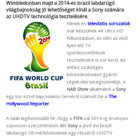
Wimbledonban majd a 2014-es brazil labdarúgó
világbajnokság jó lehetőséget kínál a
Sony
számára
az UHDTV technológia tesztelésére.
Filmek és
televíziós sorozatok
már készülnek 4K Ultra HD
felbontásban, és idén az első
ilyen élő TV
sportközvetítések
tesztelésére is sor kerül. Az
ehhez szükséges
berendezéseket gyártó
cégek idei seregszemléje, a
NAB Show
alkalmából a
Sony
egy sor ezzel kapcsolatos tervéről számolt be a
The
Hollywood Reporter
.
A talán legfontosabb hír, hogy a
FIFA
-val 2014-ig érvényes
szponzori szerződésben álló
Sony
a jövő évi brazil
labdarúgó VB mérkőzéseinek egy részéről UHDTV