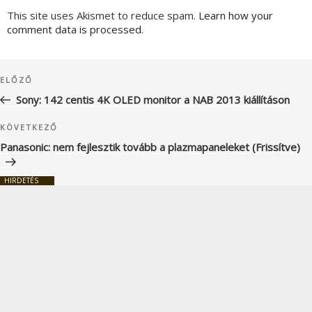
This site uses Akismet to reduce spam.
Learn how your
comment data is processed.
Bejegyzés
Korábbi
ELŐZŐ
navigáció
bejegyzés
Sony: 142 centis 4K OLED monitor a NAB 2013 kiállításon
Következő
KÖVETKEZŐ
bejegyzés
Panasonic: nem fejlesztik tovább a plazmapaneleket (Frissítve)
HIRDETÉS