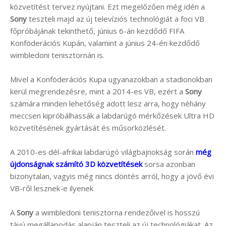
közvetítést tervez nyújtani. Ezt megelőzően még idén a
Sony
teszteli majd az új televíziós technológiát a foci VB
főpróbájának tekinthető, június 6-án kezdődő FIFA
Konföderációs Kupán, valamint a június 24-én kezdődő
wimbledoni tenisztornán is.
Mivel a Konföderációs Kupa ugyanazokban a stadionokban
kerül megrendezésre, mint a 2014-es VB, ezért a
Sony
számára minden lehetőség adott lesz arra, hogy néhány
meccsen kipróbálhassák a labdarúgó mérkőzések Ultra HD
közvetítésének gyártását és műsorközlését.
A 2010-es dél-afrikai labdarúgó világbajnokság során
még
újdonságnak számító 3D közvetítések
sorsa azonban
bizonytalan, vagyis még nincs döntés arról, hogy a jövő évi
VB-ről lesznek-e ilyenek
A
Sony
a wimbledoni tenisztorna rendezőivel is hosszú
távú megállapodás alapján teszteli az új technológiákat. Az