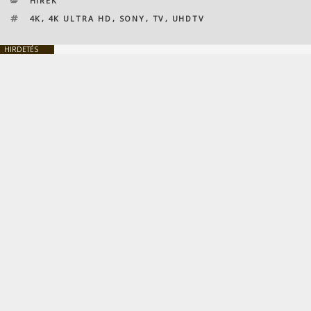
HÍREK
CÍMKÉK
4K
,
4K ULTRA HD
,
SONY
,
TV
,
UHDTV
HIRDETÉS