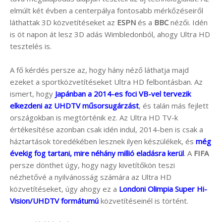
elmúlt két évben a centerpálya fontosabb mérkőzéseiről
láthattak 3D közvetítéseket az
ESPN
és a
BBC
nézői. Idén
is öt napon át lesz 3D adás Wimbledonból, ahogy Ultra HD
tesztelés is.
A fő kérdés persze az, hogy hány néző láthatja majd
ezeket a sportközvetítéseket Ultra HD felbontásban. Az
ismert, hogy
Japánban a 2014-es foci VB-vel tervezik
elkezdeni az UHDTV műsorsugárzást
, és talán más fejlett
országokban is megtörténik ez. Az Ultra HD TV-k
értékesítése azonban csak idén indul, 2014-ben is csak a
háztartások töredékében lesznek ilyen készülékek, és
még
évekig fog tartani, mire néhány millió eladásra kerül
. A
FIFA
persze dönthet úgy, hogy nagy kivetítőkön teszi
nézhetővé a nyilvánosság számára az Ultra HD
közvetítéseket, úgy ahogy ez a
Londoni Olimpia Super Hi-
Vision/UHDTV formátumú
közvetítéseinél is történt.