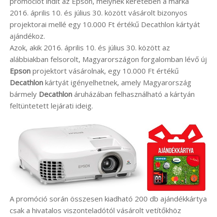
promóciót indít az Epson, melynek keretében a márka
2016. április 10. és július 30. között vásárolt bizonyos
projektorai mellé egy 10.000 Ft értékű Decathlon kártyát
ajándékoz.
Azok, akik 2016. április 10. és július 30. között az
alábbiakban felsorolt, Magyarországon forgalomban lévő új
Epson
projektort vásárolnak, egy 10.000 Ft értékű
Decathlon
kártyát igényelhetnek, amely Magyarország
bármely
Decathlon
áruházában felhasználható a kártyán
feltüntetett lejárati ideig.
A promóció során összesen kiadható 200 db ajándékkártya
csak a hivatalos viszonteladótól vásárolt vetítőkhöz