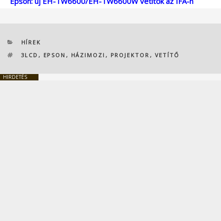
Epson: új EH-TW6600/EH-TW6600W vetítők az IFA-n
KATEGÓRIÁK
HÍREK
CÍMKÉK
3LCD
,
EPSON
,
HÁZIMOZI
,
PROJEKTOR
,
VETÍTŐ
HIRDETÉS