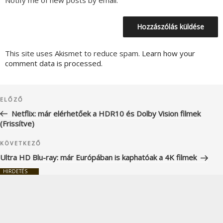
Notify me of new posts by email.
This site uses Akismet to reduce spam.
Learn how your
comment data is processed.
Bejegyzés
Korábbi
ELŐZŐ
navigáció
bejegyzés
Netflix: már elérhetőek a HDR10 és Dolby Vision filmek
(Frissítve)
Következő
KÖVETKEZŐ
bejegyzés
Ultra HD Blu-ray: már Európában is kaphatóak a 4K filmek
HIRDETÉS