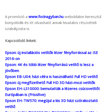
A promóció a
www.focinagyban.hu
weboldalon keresztül
bonyolódik és itt olvasható annak hivatalos részvételi
szabályzata is.
Kapcsolódó linkek:
Epson: új installációs vetítők lézer fényforrással az ISE
2016-on
Epson: 4K és több lézer fényforrású vetítő is lesz a
jövőben
Epson EB-U04: házi célra is használható Full HD vetítő
Epson: új megfizethető Full HD 3D házi-mozi vetítők
Epson EH-LS10000: bemutatták a lézeres csúcsvetítőt
Európában is (Frissítve)
Epson EH-TW570: megújul a kis 3D házi szórakoztató
vetítő