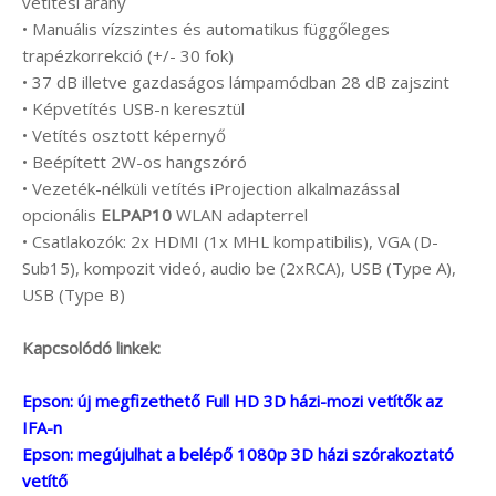
vetítési arány
• Manuális vízszintes és automatikus függőleges
trapézkorrekció (+/- 30 fok)
• 37 dB illetve gazdaságos lámpamódban 28 dB zajszint
• Képvetítés USB-n keresztül
• Vetítés osztott képernyő
• Beépített 2W-os hangszóró
• Vezeték-nélküli vetítés iProjection alkalmazással
opcionális
ELPAP10
WLAN adapterrel
• Csatlakozók: 2x HDMI (1x MHL kompatibilis), VGA (D-
Sub15), kompozit videó, audio be (2xRCA), USB (Type A),
USB (Type B)
Kapcsolódó linkek:
Epson: új megfizethető Full HD 3D házi-mozi vetítők az
IFA-n
Epson: megújulhat a belépő 1080p 3D házi szórakoztató
vetítő