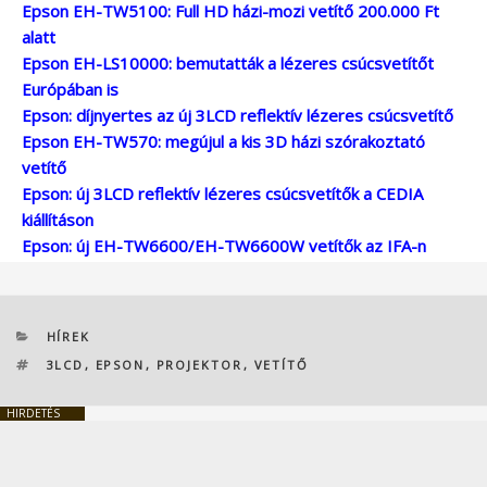
Epson EH-TW5100: Full HD házi-mozi vetítő 200.000 Ft
alatt
Epson EH-LS10000: bemutatták a lézeres csúcsvetítőt
Európában is
Epson: díjnyertes az új 3LCD reflektív lézeres csúcsvetítő
Epson EH-TW570: megújul a kis 3D házi szórakoztató
vetítő
Epson: új 3LCD reflektív lézeres csúcsvetítők a CEDIA
kiállításon
Epson: új EH-TW6600/EH-TW6600W vetítők az IFA-n
KATEGÓRIÁK
HÍREK
CÍMKÉK
3LCD
,
EPSON
,
PROJEKTOR
,
VETÍTŐ
HIRDETÉS