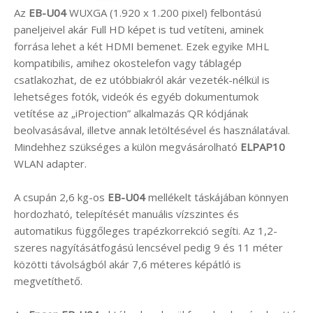
Az
EB-U04
WUXGA (1.920 x 1.200 pixel) felbontású
paneljeivel akár Full HD képet is tud vetíteni, aminek
forrása lehet a két HDMI bemenet. Ezek egyike MHL
kompatibilis, amihez okostelefon vagy táblagép
csatlakozhat, de ez utóbbiakról akár vezeték-nélkül is
lehetséges fotók, videók és egyéb dokumentumok
vetítése az „iProjection” alkalmazás QR kódjának
beolvasásával, illetve annak letöltésével és használatával.
Mindehhez szükséges a külön megvásárolható
ELPAP10
WLAN adapter.
A csupán 2,6 kg-os
EB-U04
mellékelt táskájában könnyen
hordozható, telepítését manuális vízszintes és
automatikus függőleges trapézkorrekció segíti. Az 1,2-
szeres nagyításátfogású lencsével pedig 9 és 11 méter
közötti távolságból akár 7,6 méteres képátló is
megvetíthető.