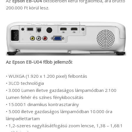
Az
Epson EB-U04
októberben kerül forgalomba, ára bruttó
200.000 Ft körül lesz.
Az Epson EB-U04 főbb jellemzői:
• WUXGA (1.920 x 1.200 pixel) felbontás
• 3LCD technológia
• 3.000 Lumen illetve gazdaságos lámpamódban 2.100
Lumen fehér és színes fénykibocsátás
• 15.000:1 dinamikus kontrasztarány
• 5.000 illetve gazdaságos lámpamódban 10.000 óra
lámpaélettartam
• 1,2-szeres nagyításátfogású zoom lencse, 1,38 – 1,68:1