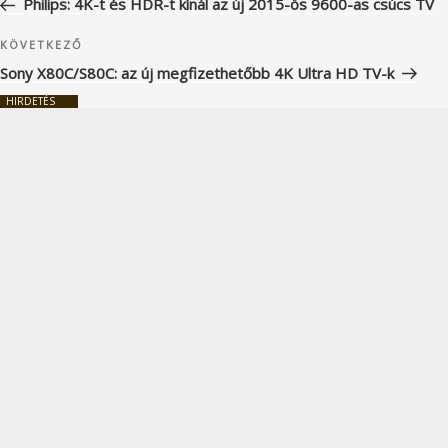
Philips: 4K-t és HDR-t kínál az új 2015-ös 9600-as csúcs TV
Következő
KÖVETKEZŐ
bejegyzés
Sony X80C/S80C: az új megfizethetőbb 4K Ultra HD TV-k
HIRDETÉS