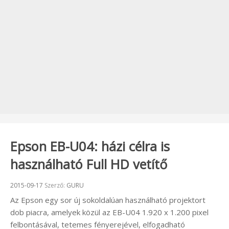
Epson EB-U04: házi célra is
használható Full HD vetítő
Beküldve:
2015-09-17
Szerző:
GURU
Az Epson egy sor új sokoldalúan használható projektort
dob piacra, amelyek közül az EB-U04 1.920 x 1.200 pixel
felbontásával, tetemes fényerejével, elfogadható