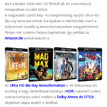
ahol a kínálat több mint 20 filmből áll, és a következő
hónapokban tovább bővül.
A magasabb szintű kép- és hangminőség nyújtó Ultra HD
Blu-ray lemezek immár Európában is elérhetőek, mert a
hollywoodi stúdiók új lemezformátumban megjelentetett
filmjei már számos helyen kaphatóak, így például az
Amazon.de
webáruházon is.
Az
Ultra HD Blu-Ray lemezformátum
a 4K felbontású és
esetleg a nagy dinamikatartományú (
HDR
) valamint széles
színtartományú videó mellett a
Dolby Atmos és DTS:X
objektum alapú audiót is kínálhat.