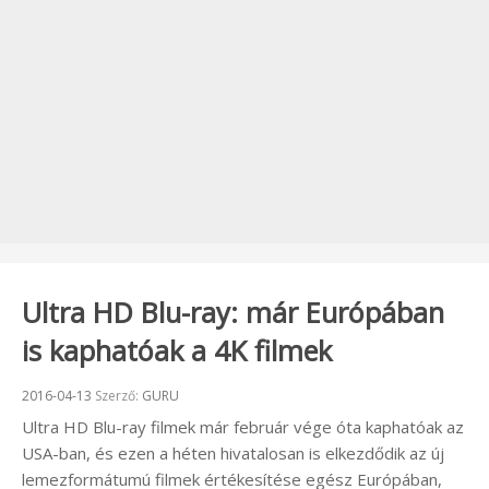
Ultra HD Blu-ray: már Európában
is kaphatóak a 4K filmek
Beküldve:
2016-04-13
Szerző:
GURU
Ultra HD Blu-ray filmek már február vége óta kaphatóak az
USA-ban, és ezen a héten hivatalosan is elkezdődik az új
lemezformátumú filmek értékesítése egész Európában,