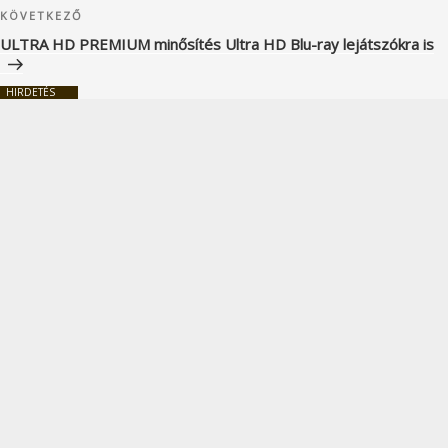
Következő
KÖVETKEZŐ
bejegyzés
ULTRA HD PREMIUM minősítés Ultra HD Blu-ray lejátszókra is
HIRDETÉS