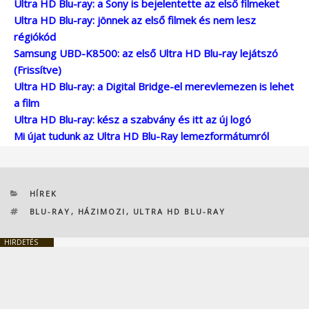
Ultra HD Blu-ray: a Sony is bejelentette az első filmeket
Ultra HD Blu-ray: jönnek az első filmek és nem lesz
régiókód
Samsung UBD-K8500: az első Ultra HD Blu-ray lejátszó
(Frissítve)
Ultra HD Blu-ray: a Digital Bridge-el merevlemezen is lehet
a film
Ultra HD Blu-ray: kész a szabvány és itt az új logó
Mi újat tudunk az Ultra HD Blu-Ray lemezformátumról
KATEGÓRIÁK
HÍREK
CÍMKÉK
BLU-RAY
,
HÁZIMOZI
,
ULTRA HD BLU-RAY
HIRDETÉS