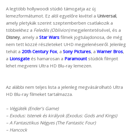
A legtöbb hollywoodi stúdió támogatja az új
lemezformátumot. Ez alól egyelőre kivétel a
Universal
,
amely pletykák szerint szeptemberben csatlakozik a
többiekhez a
Feledés (Oblivion)
megjelentetésével, és a
Disney
, amely a
Star Wars
filmek jogtulajdonosa, de még
nem tett közzé részleteket UHD megjelenéseiről. Jelenleg
tehát a
20th Century Fox
, a
Sony Pictures
, a
Warner Bros
,
a
Lionsgate
és hamarosan a
Paramount
stúdiók filmjeit
lehet megvenni Ultra HD Blu-ray lemezen.
Az alábbi nem teljes lista a jelenleg megvásárolható Ultra
HD Blu-ray filmeket tartalmazza.
– Végjáték (Ender’s Game)
– Exodus: Istenek és királyok (Exodus: Gods and Kings)
– A Fantasztikus Négyes (The Fantastic Four)
– Hancock