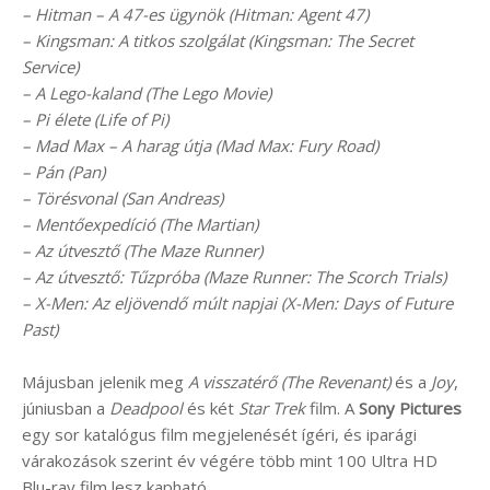
– Hitman – A 47-es ügynök (Hitman: Agent 47)
– Kingsman: A titkos szolgálat (Kingsman: The Secret
Service)
– A Lego-kaland (The Lego Movie)
– Pi élete (Life of Pi)
– Mad Max – A harag útja (Mad Max: Fury Road)
– Pán (Pan)
– Törésvonal (San Andreas)
– Mentőexpedíció (The Martian)
– Az útvesztő (The Maze Runner)
– Az útvesztő: Tűzpróba (Maze Runner: The Scorch Trials)
– X-Men: Az eljövendő múlt napjai (X-Men: Days of Future
Past)
Májusban jelenik meg
A visszatérő (The Revenant)
és a
Joy
,
júniusban a
Deadpool
és két
Star Trek
film. A
Sony Pictures
egy sor katalógus film megjelenését ígéri, és iparági
várakozások szerint év végére több mint 100 Ultra HD
Blu-ray film lesz kapható.