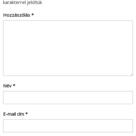
karakterrel jelöltük
Hozzászólás
*
Név
*
E-mail cím
*