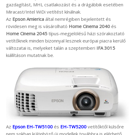
gazdagítást, MHL csatlakozást és a drágábbik esetében
Miracast/Intel WiDi vetítést kínálnak.
Az
Epson Amierica
által nemrégiben bejelentett és
rövidesen meg is vásárolható
Home Cinema 2040
és
Home Cinema 2045
típus-megjelölésű házi szórakoztató
vetítőknek minden bizonnyal lesznek európai piacra kerülő
változatai is, melyeket talán a szeptemberi
IFA 3015
kiállításon mutatnak be.
Az
Epson EH-TW5100
és
EH-TW5200
vetítőktől külsőre
nem sokban különböző új modellek továbbra is elérhető