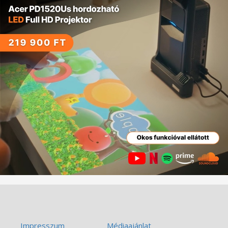
Impresszum
Médiaajánlat