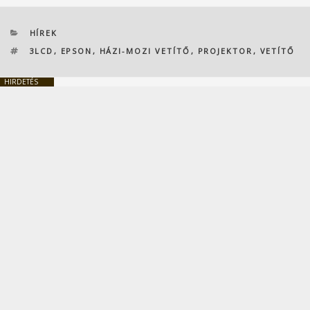
KATEGÓRIÁK
HÍREK
CÍMKÉK
3LCD
,
EPSON
,
HÁZI-MOZI VETÍTŐ
,
PROJEKTOR
,
VETÍTŐ
HIRDETÉS