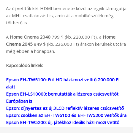
Az új vetítők két HDMI bemenete közül az egyik támogatja
az MHL csatlakozást is, amin át a mobilkészülék még
tölthető is.
A
Home Cinema 2040
799 $ (kb. 220.000 Ft), a
Home
Cinema 2045
849 $ (kb. 236.000 Ft) árakon kerülnek utcára
még ebben a hónapban.
Kapcsolódó linkek:
Epson EH-TW5100: Full HD házi-mozi vetítő 200.000 Ft
alatt
Epson EH-LS10000: bemutatták a lézeres csúcsvetítőt
Európában is
Epson: díjnyertes az új 3LCD reflektív lézeres csúcsvetítő
Epson: csökken az EH-TW6100 és EH-TW5200 vetítők ára
Epson EH-TW5200: új, játékhoz ideális házi-mozi vetítő