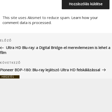
This site uses Akismet to reduce spam.
Learn how your
comment data is processed.
Bejegyzés
Korábbi
ELŐZŐ
navigáció
bejegyzés
Ultra HD Blu-ray: a Digital Bridge-el merevlemezen is lehet a
film
Következő
KÖVETKEZŐ
bejegyzés
Pioneer BDP-180: Blu-ray lejátszó Ultra HD felskálázással
HIRDETÉS