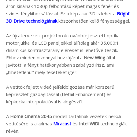
áron kínálnak 1080p felbontású képet magas fehér és
színes fénykibocsátással. Ez a kép akár 3D is lehet a
Bright
3D Drive technológiának
köszönhetően kellő fényességgel.
Az újratervezett projektorok továbbfejlesztett optikai
motorjukkal és LCD paneljeikkel állítólag akár 35.000:1
dinamikus kontrasztarány elérését is lehetővé teszik.
Ehhez minden bizonnyal hozzájárul a
New Wing
által
javított, a fényt hatékonyabban szabályzó írisz, ami
„hihetetlenül” mély feketéket ígér.
A vetítők fejlett videó jelfeldolgozása már korszerű
képrészlet gazdagítással (Detail Enhancement) és
képkocka interpolációval is kiegészül.
A
Home Cinema 2045
modell tartalmak vezeték-nélküli
vetítésére is alkalmas
Miracast
és
Intel WiDi
technológiák
révén.