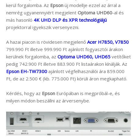
kerül forgalomba. Az
Epson
új modellje ezzel az árral a
nemrég ugyanennyiért megjelent
Optoma UHD60
-al és
más hasonló
4K UHD DLP és XPR technológiájú
projektorral igyekszik versenyezni.
A hazai piacon is rövidesen megjelenő
Acer H7850, V7850
799.990 Ft illetve 999.990 Ft ajánlott fogyasztói árakon
kerülnek forgalomba, az
Optoma UHD60, UHD65
vetítőket
pedig 742.900 Ft illetve 883.900 Ft listaárakon kínálják. Az
Epson EH-TW7300
ajánlott végfelhasználói ára 859.000
Ft, de az 2.500 € (kb. 775.000 Ft) körüli áron megkapható.
Kérdés, hogy az
Epson
Európában is megpróbál-e, és
milyen módon beszállni az árversenybe.