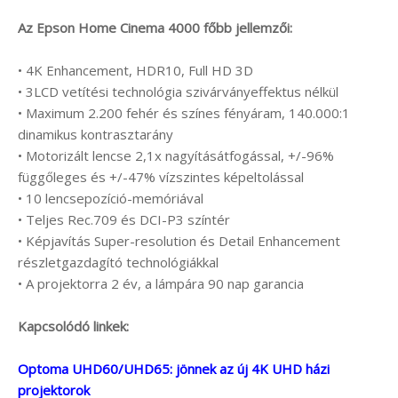
Az Epson Home Cinema 4000 főbb jellemzői:
• 4K Enhancement, HDR10, Full HD 3D
• 3LCD vetítési technológia szivárványeffektus nélkül
• Maximum 2.200 fehér és színes fényáram, 140.000:1
dinamikus kontrasztarány
• Motorizált lencse 2,1x nagyításátfogással, +/-96%
függőleges és +/-47% vízszintes képeltolással
• 10 lencsepozíció-memóriával
• Teljes Rec.709 és DCI-P3 színtér
• Képjavítás Super-resolution és Detail Enhancement
részletgazdagító technológiákkal
• A projektorra 2 év, a lámpára 90 nap garancia
Kapcsolódó linkek:
Optoma UHD60/UHD65: jönnek az új 4K UHD házi
projektorok