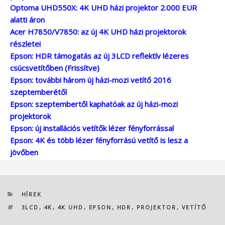
Optoma UHD550X: 4K UHD házi projektor 2.000 EUR
alatti áron
Acer H7850/V7850: az új 4K UHD házi projektorok
részletei
Epson: HDR támogatás az új 3LCD reflektív lézeres
csúcsvetítőben (Frissítve)
Epson: további három új házi-mozi vetítő 2016
szeptemberétől
Epson: szeptembertől kaphatóak az új házi-mozi
projektorok
Epson: új installációs vetítők lézer fényforrással
Epson: 4K és több lézer fényforrású vetítő is lesz a
jövőben
KATEGÓRIÁK
HÍREK
CÍMKÉK
3LCD
,
4K
,
4K UHD
,
EPSON
,
HDR
,
PROJEKTOR
,
VETÍTŐ