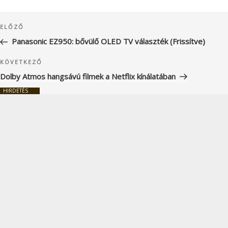
Bejegyzés
Korábbi
ELŐZŐ
navigáció
bejegyzés
Panasonic EZ950: bővülő OLED TV választék (Frissítve)
Következő
KÖVETKEZŐ
bejegyzés
Dolby Atmos hangsávú filmek a Netflix kínálatában
HIRDETÉS