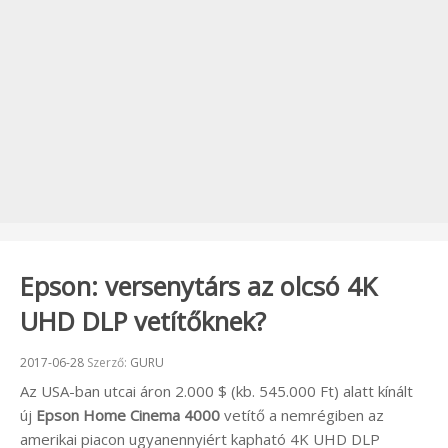
Epson: versenytárs az olcsó 4K
UHD DLP vetítőknek?
Beküldve:
2017-06-28
Szerző:
GURU
Az USA-ban utcai áron 2.000 $ (kb. 545.000 Ft) alatt kínált
új
Epson Home Cinema 4000
vetítő a nemrégiben az
amerikai piacon ugyanennyiért kapható 4K UHD DLP