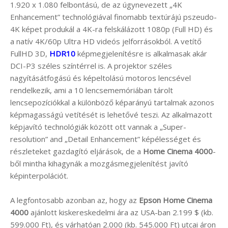
1.920 x 1.080 felbontású, de az úgynevezett „4K
Enhancement” technológiával finomabb textúrájú pszeudo-
4K képet produkál a 4K-ra felskálázott 1080p (Full HD) és
a natív 4K/60p Ultra HD videós jelforrásokból. A vetítő
FullHD 3D,
HDR10
képmegjelenítésre is alkalmasak akár
DCI-P3 széles színtérrel is. A projektor széles
nagyításátfogású és képeltolású motoros lencsével
rendelkezik, ami a 10 lencsememóriában tárolt
lencsepozíciókkal a különböző képarányú tartalmak azonos
képmagasságú vetítését is lehetővé teszi. Az alkalmazott
képjavító technológiák között ott vannak a „Super-
resolution” and „Detail Enhancement” képélességet és
részleteket gazdagító eljárások, de a
Home Cinema 4000
-
ből mintha kihagynák a mozgásmegjelenítést javító
képinterpolációt.
A legfontosabb azonban az, hogy az
Epson Home Cinema
4000
ajánlott kiskereskedelmi ára az USA-ban 2.199 $ (kb.
599.000 Ft), és várhatóan 2.000 (kb. 545.000 Ft) utcai áron