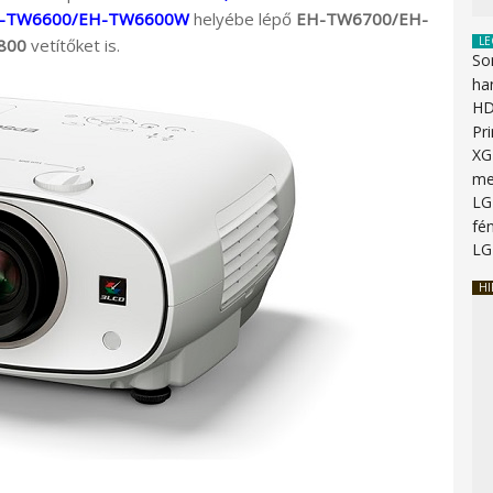
-TW6600/EH-TW6600W
helyébe lépő
EH-TW6700/EH-
LE
800
vetítőket is.
So
ha
HD
Pr
XG
me
LG
fén
LG
HI