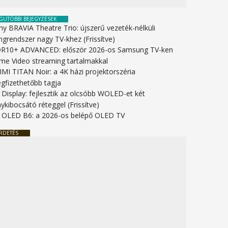
GUTÓBBI BEJEGYZÉSEK
ny BRAVIA Theatre Trio: újszerű vezeték-nélküli
ngrendszer nagy TV-khez (Frissítve)
R10+ ADVANCED: először 2026-os Samsung TV-ken
ime Video streaming tartalmakkal
IMI TITAN Noir: a 4K házi projektorszéria
gfizethetőbb tagja
 Display: fejlesztik az olcsóbb WOLED-et két
ykibocsátó réteggel (Frissítve)
 OLED B6: a 2026-os belépő OLED TV
RDETÉS