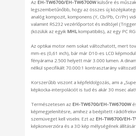
Az
EH-TW6700/EH-TW6700W
külsőre és műszaki
legszembetűnőbb, hogy az összes új középkateg
analóg kompozit, komponens (Y, Cb/Pb, Cr/Pr) vid
valamint RS232 vezérlőportot és indítójel (Trigg
(közülük az egyik
MHL
kompatibilis), az egy PC R
Az optikai motor nem sokat változhatott, mert tov
mm-es (0,61 inch), bár már D10-es LCD képmodulát
fényárama 2.500 helyett már 3.000 lumen. A dinami
nélkül specifikált 70.000:1 kontrasztarány változatl
Korszerűbb viszont a képfeldolgozás, ami a „Supe
képkocka-interpolációt is tud és akár 30 msec alat
Természetesen az
EH-TW6700/EH-TW6700W
é
képmegjelenítésre, amihez a beépített rádiófrekven
szemüveget kell viselni. Ezt az
EH-TW6700/EH-
képkonverzióra és a 3D kép mélységének állításár