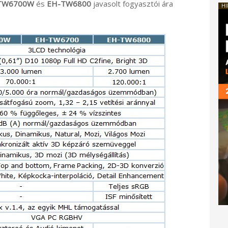
-TW6700W
és
EH-TW6800
javasolt fogyasztói ára
HI