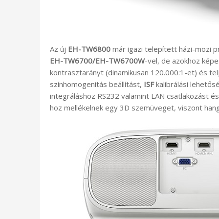
Az új
EH-TW6800
már igazi telepített házi-mozi 
EH-TW6700/EH-TW6700W
-vel, de azokhoz képe
kontrasztarányt (dinamikusan 120.000:1-et) és te
színhomogenitás beállítást,
ISF
kalibrálási lehető
integráláshoz RS232 valamint LAN csatlakozást és i
hoz mellékelnek egy 3D szemüveget, viszont hang