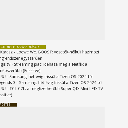
EGUTÓBBI HOZZÁSZÓLÁSOK
 Karesz
-
Loewe We. BOOST: vezeték-nélküli házimozi
ngrendszer egyszerűen
gis tv
-
Streaming piac: idehaza még a Netflix a
gnépszerűbb (Frissítve)
URU
-
Samsung: hét évig frissül a Tizen OS 2024-től
legends 3
-
Samsung: hét évig frissül a Tizen OS 2024-től
URU
-
TCL C7L: a megfizethetőbb Super QD-Mini LED TV
issítve)
RDETÉS