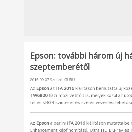
Epson: további három új há
szeptemberétől
Beküldve:
2016-09-07
Szerző:
GURU
Az
Epson
az
IFA 2016
kiállításon bemutatta új kö
TW6800
házi-mozi vetítőit is, melyek közül az u
teljes sRGB színteret és széles vezérlési lehetősé
Az
Epson
a berlini
IFA 2016
kiállításon mutatta be 
Enhancement képfinomítású, Ultra HD Blu-ray és 