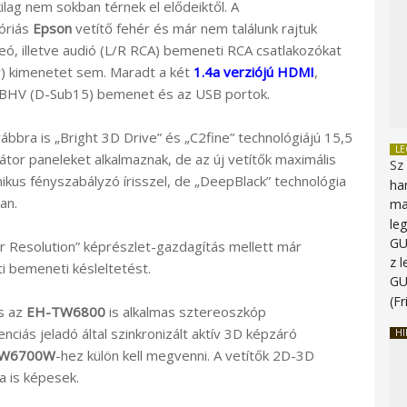
lag nem sokban térnek el elődeiktől. A
óriás
Epson
vetítő fehér és már nem találunk rajtuk
eó, illetve audió (L/R RCA) bemeneti RCA csatlakozókat
er) kimenetet sem. Maradt a két
1.4a verziójú HDMI
,
GBHV (D-Sub15) bemenet és az USB portok.
ábbra is „Bright 3D Drive” és „C2fine” technológiájú 15,5
L
or paneleket alkalmaznak, de az új vetítők maximális
Sz
kus fényszabályzó írisszel, de „DeepBlack” technológia
ha
an.
ma
le
G
r Resolution” képrészlet-gazdagítás mellett már
z 
ti bemeneti késleltetést.
G
(Fr
s az
EH-TW6800
is alkalmas sztereoszkóp
ciás jeladó által szinkronizált aktív 3D képzáró
HI
TW6700W
-hez külön kell megvenni. A vetítők 2D-3D
a is képesek.