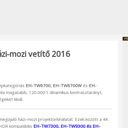
HI
zi-mozi vetítő 2016
zépkategóriás
EH-TW6700
,
EH-TW6700W
és
EH-
tóbbi magasabb, 120.000:1 dinamikus kontrasztarányt,
geket kínál.
megújuló házi-mozi projektorkínálatát. Ezek között a 4K
HDR kompatibilis
EH-TW7300, EH-TW9300 és EH-