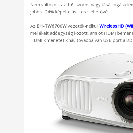
Nem változott az 1,6-szoros nagyításátfogású len
jobbra 24% képeltolást tesz lehetővé.
Az
EH-TW6700W
vezeték-nélküli
WirelessHD (Wi
mellékelt adóegység között, ami öt HDMI bemene
HDMI kimenetet kínál, továbbá van USB port a 3D 