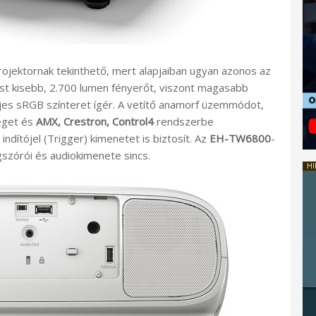
projektornak tekinthető, mert alapjaiban ugyan azonos az
st kisebb, 2.700 lumen fényerőt, viszont magasabb
ljes sRGB színteret ígér. A vetítő anamorf üzemmódot,
séget és
AMX, Crestron, Control4
rendszerbe
ndítójel (Trigger) kimenetet is biztosít. Az
EH-TW6800
-
szórói és audiokimenete sincs.
HI