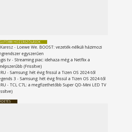
EGUTÓBBI HOZZÁSZÓLÁSOK
 Karesz
-
Loewe We. BOOST: vezeték-nélküli házimozi
ngrendszer egyszerűen
gis tv
-
Streaming piac: idehaza még a Netflix a
gnépszerűbb (Frissítve)
URU
-
Samsung: hét évig frissül a Tizen OS 2024-től
legends 3
-
Samsung: hét évig frissül a Tizen OS 2024-től
URU
-
TCL C7L: a megfizethetőbb Super QD-Mini LED TV
issítve)
RDETÉS