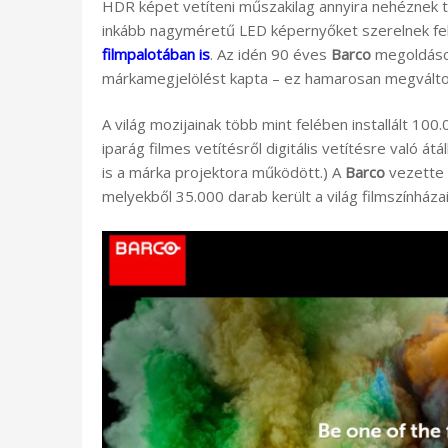
HDR képet vetíteni műszakilag annyira nehéznek t
inkább nagyméretű LED képernyőket szerelnek fel
filmpalotában is
. Az idén 90 éves
Barco
megoldásc
márkamegjelölést kapta – ez hamarosan megválto
A világ mozijainak több mint felében installált 100.
iparág filmes vetítésről digitális vetítésre való á
is a márka projektora működött.) A
Barco
vezette 
melyekből 35.000 darab került a világ filmszínháza