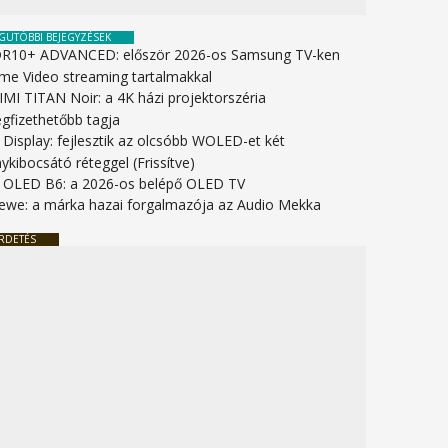
GUTÓBBI BEJEGYZÉSEK
R10+ ADVANCED: először 2026-os Samsung TV-ken
ime Video streaming tartalmakkal
IMI TITAN Noir: a 4K házi projektorszéria
gfizethetőbb tagja
 Display: fejlesztik az olcsóbb WOLED-et két
ykibocsátó réteggel (Frissítve)
 OLED B6: a 2026-os belépő OLED TV
ewe: a márka hazai forgalmazója az Audio Mekka
RDETÉS