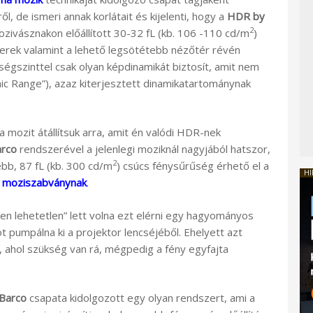
l, de ismeri annak korlátait és kijelenti, hogy a
HDR by
2
zivásznakon előállított 30-32 fL (kb. 106 -110 cd/m
)
zerek valamint a lehető legsötétebb nézőtér révén
ségszinttel csak olyan képdinamikát biztosít, amit nem
 Range”), azaz kiterjesztett dinamikatartománynak
a mozit átállítsuk arra, amit én valódi HDR-nek
arco
rendszerével a jelenlegi moziknál nagyjából hatszor,
2
bb, 87 fL (kb. 300 cd/m
) csúcs fénysűrűség érhető el a
HI
 moziszabványnak
.
n lehetetlen” lett volna ezt elérni egy hagyományos
 pumpálna ki a projektor lencséjéből. Ehelyett azt
k, ahol szükség van rá, mégpedig a fény egyfajta
Barco
csapata kidolgozott egy olyan rendszert, ami a