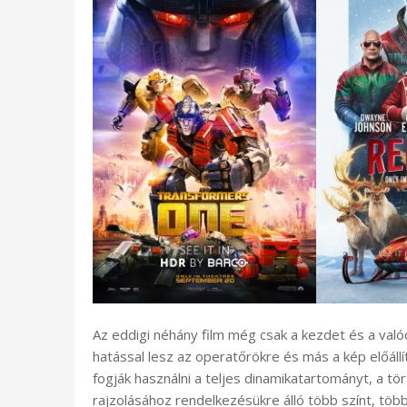
Az eddigi néhány film még csak a kezdet és a val
hatással lesz az operatőrökre és más a kép előáll
fogják használni a teljes dinamikatartományt, a t
rajzolásához rendelkezésükre álló több színt, több