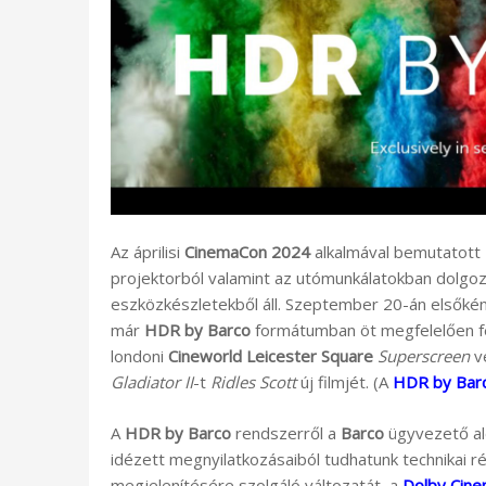
Az áprilisi
CinemaCon 2024
alkalmával bemutatott
projektorból valamint az utómunkálatokban dolg
eszközkészletekből áll. Szeptember 20-án elsőké
már
HDR by Barco
formátumban öt megfelelően fe
londoni
Cineworld Leicester Square
Superscreen
ve
Gladiator II
-t
Ridles Scott
új filmjét. (A
HDR by Barc
A
HDR by Barco
rendszerről a
Barco
ügyvezető al
idézett megnyilatkozásaiból tudhatunk technikai r
megjelenítésére szolgáló változatát, a
Dolby Cine