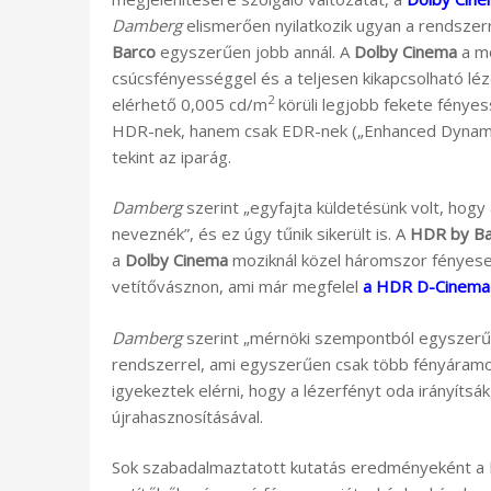
Damberg
elismerően nyilatkozik ugyan a rendszerrő
Barco
egyszerűen jobb annál. A
Dolby Cinema
a mo
csúcsfényességgel és a teljesen kikapcsolható lé
2
elérhető 0,005 cd/m
körüli legjobb fekete fényes
HDR-nek, hanem csak EDR-nek („Enhanced Dynamic
tekint az iparág.
Damberg
szerint „egyfajta küldetésünk volt, hogy 
neveznék”, és ez úgy tűnik sikerült is. A
HDR by B
a
Dolby Cinema
moziknál közel háromszor fényese
vetítővásznon, ami már megfelel
a HDR D-Cinema
Damberg
szerint „mérnöki szempontból egyszerűe
rendszerrel, ami egyszerűen csak több fényáramot
igyekeztek elérni, hogy a lézerfényt oda irányítsá
újrahasznosításával.
Sok szabadalmaztatott kutatás eredményeként a