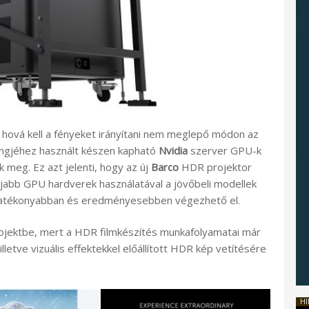
 hová kell a fényeket irányítani nem meglepő módon az
ningjéhez használt készen kapható
Nvidia
szerver GPU-k
 meg. Ez azt jelenti, hogy az új
Barco
HDR projektor
jabb GPU hardverek használatával a jövőbeli modellek
 hatékonyabban és eredményesebben végezhető el.
rojektbe, mert a HDR filmkészítés munkafolyamatai már
illetve vizuális effektekkel előállított HDR kép vetítésére
HI