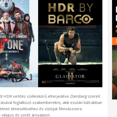
ódi HDR vetítés széleskörű elterjedése
Damberg
szerint
ításával foglalkozó szakemberekre, akik ezután bátrabban
örténet elmeséléséhez és víziójuk filmvászonra
 világos és sötét árnyalatot.