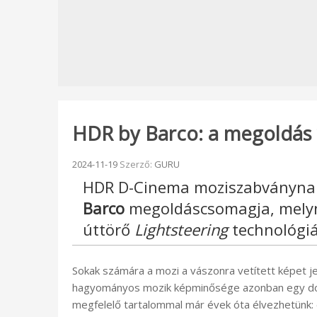
HDR by Barco: a megoldás 
Beküldve:
2024-11-19
Szerző:
GURU
HDR D-Cinema moziszabványnak 
Barco
megoldáscsomagja, melyne
úttörő
Lightsteering
technológiá
Sokak számára a mozi a vászonra vetített képet jel
hagyományos mozik képminősége azonban egy dolo
megfelelő tartalommal már évek óta élvezhetünk: