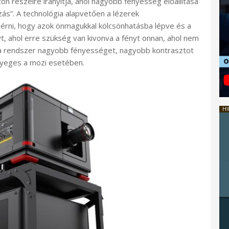
n részeire irányítja, ahol nagyobb fényesség előállítása
ás”. A technológia alapvetően a lézerek
 elérni, hogy azok önmagukkal kölcsönhatásba lépve és a
yt, ahol erre szükség van kivonva a fényt onnan, ahol nem
 a rendszer nagyobb fényességet, nagyobb kontrasztot
ényeges a mozi esetében.
HI