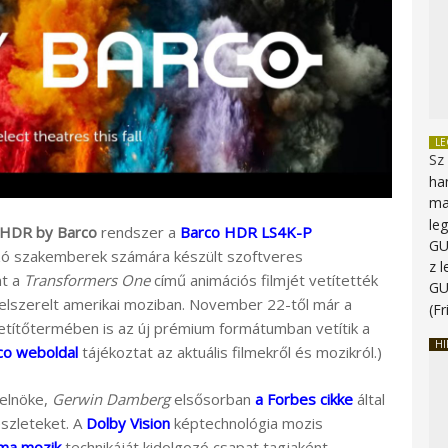
L
Sz
ha
ma
le
HDR by Barco
rendszer a
Barco HDR LS4K-P
G
ozó szakemberek számára készült szoftveres
z 
nt a
Transformers One
című animációs filmjét vetítették
G
lszerelt amerikai moziban. November 22-től már a
(Fr
títőtermében is az új prémium formátumban vetítik a
HI
o weboldal
tájékoztat az aktuális filmekről és mozikról.)
elnöke,
Gerwin Damberg
elsősorban
a Forbes cikke
által
észleteket. A
Dolby Vision
képtechnológia mozis
ma mozik
technikáját kidolgozó csapat tagjaként