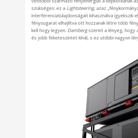
vetítőből származó fényenergiát a képkockának azo
szükséges: ez a
Lightsteering
, azaz „fénykormányz
interferenciatulajdonságait kihasználva igyekszik
fénysugarat elhajlítva ott hozzanak létre több fén
kell hogy legyen.
Damberg
szerint a lényeg, hogy
és jobb feketeszintet kínál, s ez utóbbi nagyon l