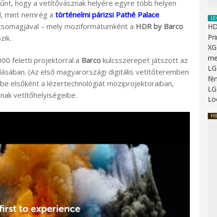
űnt, hogy a vetítővásznak helyére egyre több helyen
, mint nemrég a
történelmi párizsi Pathé Palace
LE
somagjával – mely moziformátumként a
HDR by Barco
HD
Pr
zik.
XG
me
000 feletti projektorral a
Barco
kulcsszerepet játszott az
LG
tállásában. (Az első magyarországi digitális vetítőteremben
fén
be elsőként a lézertechnológiát moziprojektoraiban,
LG
inak vetítőhelyiségeibe.
Lo
HI