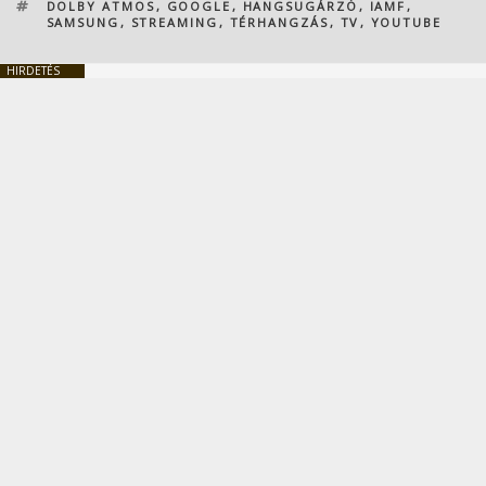
CÍMKÉK
DOLBY ATMOS
,
GOOGLE
,
HANGSUGÁRZÓ
,
IAMF
,
SAMSUNG
,
STREAMING
,
TÉRHANGZÁS
,
TV
,
YOUTUBE
HIRDETÉS