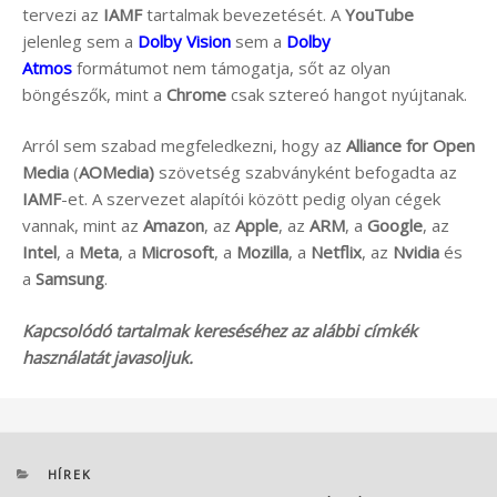
tervezi az
IAMF
tartalmak bevezetését. A
YouTube
jelenleg sem a
Dolby Vision
sem a
Dolby
Atmos
formátumot nem támogatja, sőt az olyan
böngészők, mint a
Chrome
csak sztereó hangot nyújtanak.
Arról sem szabad megfeledkezni, hogy az
Alliance for Open
Media
(
AOMedia)
szövetség szabványként befogadta az
IAMF
-et. A szervezet alapítói között pedig olyan cégek
vannak, mint az
Amazon
, az
Apple
, az
ARM
, a
Google
, az
Intel
, a
Meta
, a
Microsoft
, a
Mozilla
, a
Netflix
, az
Nvidia
és
a
Samsung
.
Kapcsolódó tartalmak kereséséhez az alábbi címkék
használatát javasoljuk.
KATEGÓRIÁK
HÍREK