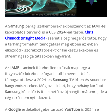
A
Samsung
iparági szakembereknek beszámolt az
IAMF
-fel
kapcsolatos terveiről is a
CES 2024
kiállításon.
Chris
Chinnock (Insight Media)
szerint a cég megerősítette, hogy
a térhangformátum támogatása még ebben az évben
elkezdődik szórakoztatóelektronikai készülékekben és
streamingszolgáltatásokban egyaránt.
Az
IAMF
– aminek feltehetően találnak majd egy a
fogyasztók körében elfogadhatóbb nevet – tehát
támogatott lesz a 2024-es
Samsung
TV-kben és soundbar
hangrendszereken. Még az is lehet, hogy néhány korábbi
Samsung
készülék is frissíthető az új hangformátumra, de a
cég erről nem nyilatkozott.
A
Google
érdekeltségébe tartozó
YouTube
is 2024-re