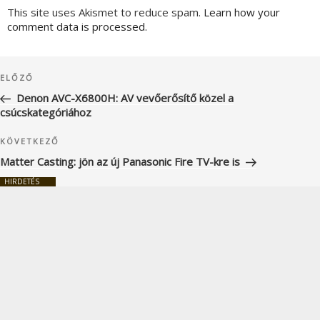
This site uses Akismet to reduce spam.
Learn how your
comment data is processed.
Bejegyzés
Korábbi
ELŐZŐ
navigáció
bejegyzés
Denon AVC-X6800H: AV vevőerősítő közel a
csúcskategóriához
Következő
KÖVETKEZŐ
bejegyzés
Matter Casting: jön az új Panasonic Fire TV-kre is
HIRDETÉS