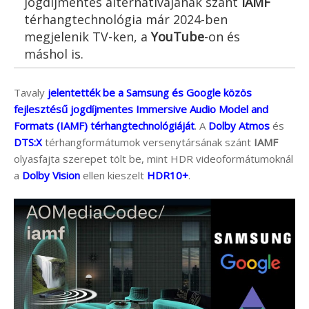
jogdíjmentes alternatívájának szánt
IAMF
térhangtechnológia már 2024-ben
megjelenik TV-ken, a
YouTube
-on és
máshol is.
Tavaly
jelentették be a Samsung és Google közös
fejlesztésű jogdíjmentes Immersive Audio Model and
Formats (IAMF) térhangtechnológiáját
. A
Dolby Atmos
és
DTS:X
térhangformátumok versenytársának szánt
IAMF
olyasfajta szerepet tölt be, mint HDR videoformátumoknál
a
Dolby Vision
ellen kieszelt
HDR10+
.