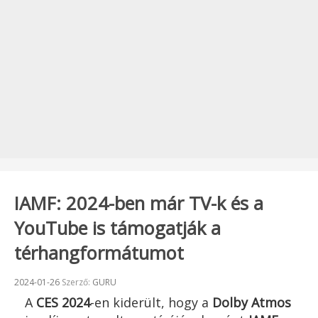
IAMF: 2024-ben már TV-k és a
YouTube is támogatják a
térhangformátumot
Beküldve:
2024-01-26
Szerző:
GURU
A
CES 2024
-en kiderült, hogy a
Dolby Atmos