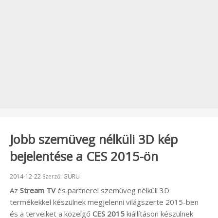
Jobb szemüveg nélküli 3D kép
bejelentése a CES 2015-ön
Beküldve:
2014-12-22
Szerző:
GURU
Az
Stream TV
és partnerei szemüveg nélküli 3D
termékekkel készülnek megjelenni világszerte 2015-ben
és a terveiket a közelgő
CES 2015
kiállításon készülnek