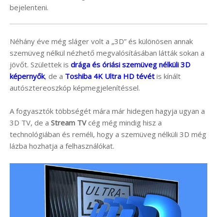
bejelenteni.
Néhány éve még sláger volt a „3D” és különösen annak
szemüveg nélkül nézhető megvalósításában látták sokan a
jövőt. Születtek is
drága és óriási szemüveg nélküli 3D
képernyők
, de a
Toshiba 4K Ultra HD tévét
is kínált
autósztereoszkóp képmegjelenítéssel.
A fogyasztók többségét mára már hidegen hagyja ugyan a
3D TV, de a
Stream TV
cég még mindig hisz a
technológiában és reméli, hogy a szemüveg nélküli 3D még
lázba hozhatja a felhasználókat.