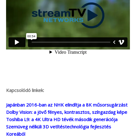
Kapcsolódó linkek:
Japánban 2016-ban az NHK elindítja a 8K műsorsugárzást
Dolby Vision: a jövő fényes, kontrasztos, színgazdag képe
Toshiba L9: a 4K Ultra HD tévék második generációja
Szemüveg nélküli 3D vetítéstechnológia fejlesztés
Koreából