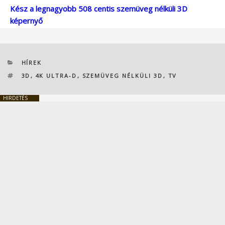
Kész a legnagyobb 508 centis szemüveg nélküli 3D
képernyő
KATEGÓRIÁK
HÍREK
CÍMKÉK
3D
,
4K ULTRA-D
,
SZEMÜVEG NÉLKÜLI 3D
,
TV
HIRDETÉS