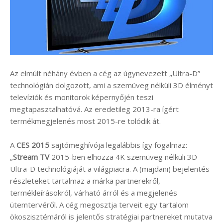
Az elmúlt néhány évben a cég az úgynevezett „Ultra-D”
technológián dolgozott, ami a szemüveg nélküli 3D élményt
televíziók és monitorok képernyőjén teszi
megtapasztalhatóvá. Az eredetileg 2013-ra ígért
termékmegjelenés most 2015-re tolódik át.
A
CES 2015
sajtómeghívója legalábbis így fogalmaz:
„
Stream TV
2015-ben elhozza 4K szemüveg nélküli 3D
Ultra-D technológiáját a világpiacra. A (majdani) bejelentés
részleteket tartalmaz a márka partnerekről,
termékleírásokról, várható árról és a megjelenés
ütemtervéről. A cég megosztja terveit egy tartalom
ökoszisztémáról is jelentős stratégiai partnereket mutatva