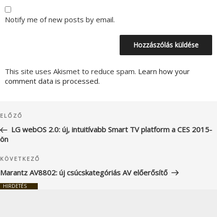
Notify me of new posts by email.
This site uses Akismet to reduce spam.
Learn how your
comment data is processed.
Bejegyzés
Korábbi
ELŐZŐ
navigáció
bejegyzés
LG webOS 2.0: új, intuitívabb Smart TV platform a CES 2015-
ön
Következő
KÖVETKEZŐ
bejegyzés
Marantz AV8802: új csúcskategóriás AV előerősítő
HIRDETÉS