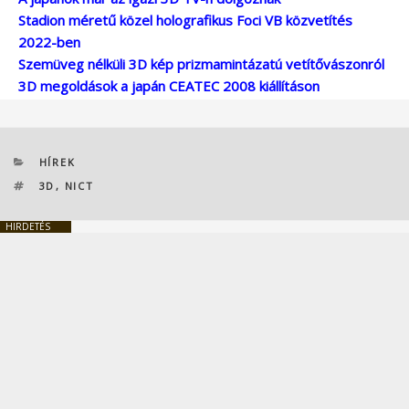
Stadion méretű közel holografikus Foci VB közvetítés
2022-ben
Szemüveg nélküli 3D kép prizmamintázatú vetítővászonról
3D megoldások a japán CEATEC 2008 kiállításon
KATEGÓRIÁK
HÍREK
CÍMKÉK
3D
,
NICT
HIRDETÉS