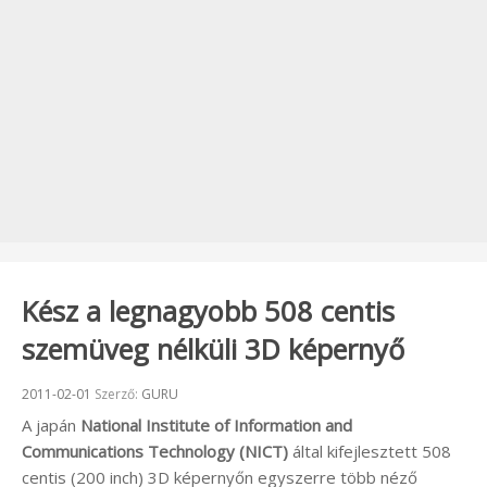
Kész a legnagyobb 508 centis
szemüveg nélküli 3D képernyő
Beküldve:
2011-02-01
Szerző:
GURU
A japán
National Institute of Information and
Communications Technology (NICT)
által kifejlesztett 508
centis (200 inch) 3D képernyőn egyszerre több néző