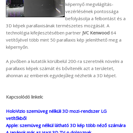
képernyő megvilágítás-
vezérlésének pontossága
befolyásolja a felbontást és a
3D képek parallaxisának természetes mozgását. A
technológia kifejlesztésében partner
JVC Kenwood
64
vetítőjével több mint 50 parallaxis kép jeleníthető meg a
képernyőn.
A jövőben a kutatók körülbelül 200-ra szeretnék növelni a
parallaxis képek számát és bővítenék azt a területet,
ahonnan az emberek egyidejűleg nézhetik a 3D képet.
Kapcsolódó linkek:
HoloVizio szemüveg nélküli 3D mozi-rendszer LG
vetítőkből
Apple: szemüveg nélkül látható 3D kép több néző számára
A japánok már az igazi 3D TV-n dolgoznak