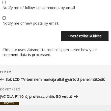
Notify me of follow-up comments by email.
Notify me of new posts by email.
This site uses Akismet to reduce spam.
Learn how your
comment data is processed.
Bejegyzés
Korábbi
ELŐZŐ
navigáció
bejegyzés
Sok LCD TV-ben nem márkája által gyártott panel működik
Következő
KÖVETKEZŐ
bejegyzés
JVC DLA-F110: új professzionális 3D vetítő
HIRDETÉS