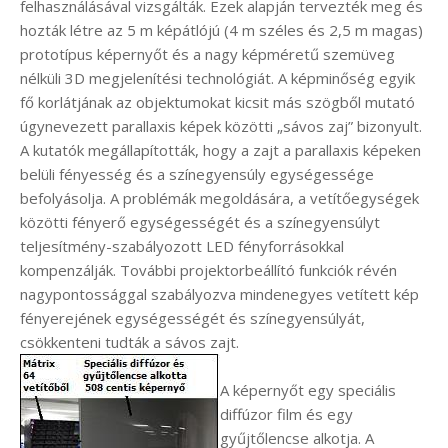
felhasználásával vizsgálták. Ezek alapján tervezték meg és
hozták létre az 5 m képátlójú (4 m széles és 2,5 m magas)
prototípus képernyőt és a nagy képméretű szemüveg
nélküli 3D megjelenítési technológiát. A képminőség egyik
fő korlátjának az objektumokat kicsit más szögből mutató
úgynevezett parallaxis képek közötti „sávos zaj” bizonyult.
A kutatók megállapították, hogy a zajt a parallaxis képeken
belüli fényesség és a színegyensúly egységessége
befolyásolja. A problémák megoldására, a vetítőegységek
közötti fényerő egységességét és a színegyensúlyt
teljesítmény-szabályozott LED fényforrásokkal
kompenzálják. További projektorbeállító funkciók révén
nagypontossággal szabályozva mindenegyes vetített kép
fényerejének egységességét és színegyensúlyát,
csökkenteni tudták a sávos zajt.
A képernyőt egy speciális
diffúzor film és egy
gyűjtőlencse alkotja. A