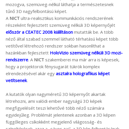
mozogva, szemüveg-nélkül láthatja a természetesnek
tűnő 3D nagyfelbontású képet.
A
NICT
ultra-realisztikus kommunikációs rendszerének
részeként fejlesztett szemüveg nélküli 3D képernyőjét
először a CEATEC 2008 kiállításon
mutatták be. A több
néző által szabad szemmel látható térhatású képet több
vetítővel létrehozó rendszer sokban hasonlíthat a
hazánkban fejlesztett
HoloVizio szemüveg nélküli 3D mozi-
rendszerre
. A
NICT
szakemberei ma már arra is képesek,
hogy a projektorok fénysugarát tükrök komplex
elrendezésével akár egy
asztalra holografikus képet
vetítsenek
.
A kutatók olyan nagyméretű 3D képernyőt akartak
létrehozni, ami valódi ember nagyságú 3D képek
megfigyelését teszi lehetővé több néző számára
egyidejűleg. Problémát jelentenek azonban a 3D képen
függőleges csíkokként megjelenő világosság- és
színeltérések, azaz a „sávos zaj”, a 3D kép felbontásának