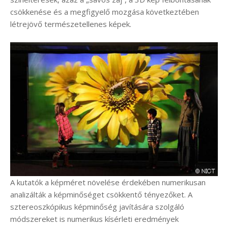
csökkenése és a megfigyelő mozgása következtében
létrejövő természetellenes képek.
A kutatók a képméret növelése érdekében numerikusan
analizálták a képminőséget csökkentő tényezőket. A
sztereoszkópikus képminőség javítására szolgáló
módszereket is numerikus kísérleti eredmények