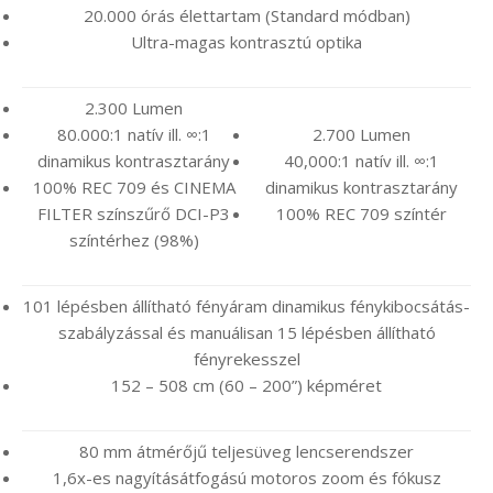
20.000 órás élettartam (Standard módban)
Ultra-magas kontrasztú optika
2.300 Lumen
80.000:1 natív ill. ∞:1
2.700 Lumen
dinamikus kontrasztarány
40,000:1 natív ill. ∞:1
100% REC 709 és CINEMA
dinamikus kontrasztarány
FILTER színszűrő DCI-P3
100% REC 709 színtér
színtérhez (98%)
101 lépésben állítható fényáram dinamikus fénykibocsátás-
szabályzással és manuálisan 15 lépésben állítható
fényrekesszel
152 – 508 cm (60 – 200”) képméret
80 mm átmérőjű teljesüveg lencserendszer
1,6x-es nagyításátfogású motoros zoom és fókusz