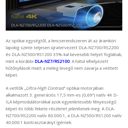
Az optikai egységtől, a lencserendszeren át az áramköri
lapokig szinte teljesen újratervezett DLA-NZ700/RS2200
és DLA-NZ500/RS1200 35%-kal kevesebb helyet foglalnak,
mint a korábbi
DLA-NZ7/RS2100
. A hátul elhelyezett
hűtőnyílások miatt a meleg levegő nem zavarja a vetített
képet.
A vetítők „
Ultra-High Contrast
” optikai motorjában
alkalmazott 3. generációs 17,5 mm-es (0,69”) natív 4K D-
ILA képmodulátorokkal azok egyenletesebb fényességű
képet és több fekete részletet jelenítenek meg. A DLA-
NZ700/RS2200 natív 80.000:1, a DLA-NZ500/RS1200 natív
40.000:1 kontrasztarányt ígérnek.