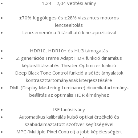
1,24 – 2,04 vetítési arány
±70% függőleges és ±28% vízszintes motoros
lencseeltolás
Lencsememória 5 tárolható lencsepozícióval
HDR10, HDR10+ és HLG támogatás
2. generációs Frame Adapt HDR funkció dinamikus
képbeállítással és Theater Optimizer funkció
Deep Black Tone Control funkció a sötét árnyalatok
kontraszttartományának kiterjesztésére
DML (Display Mastering Luminance) dinamikatartomány-
beállítás az optimális HDR élményhez
ISF tanúsítvány
Automatikus kalibrálás külső optikai érzékelő és
szabadalmaztatott szoftver segítségével
MPC (Multiple Pixel Control) a jobb képélességért