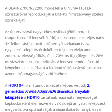
A DLA-NZ700/RS2200 modellek a CINEMA FILTER
színszűrővel reprodukálják a DCI-P3 filmszabvány széles
színskáláját.
Az új tervezésű nagy rekesznyílású (Ø80 mm, 11
csoportban, 15 lencséből álló) lencserendszer teljes natív
4K felbontást biztosít a képernyő sarkaiban is. Az
egyszerű telepítés érdekében teljesen elektromos a
zoom, az élességállítás, és a 70%-os függőleges és 28%-
os vízszintesen lencseeltolás. A lencsememória funkció
kényelmes használható a különböző képarányú tartalmak
azonos képmagasságú vetítéséhez.
A
HDR10+
formátumot is kezelni képes vetítők
2.
generációs
Frame Adapt HDR
dinamikus árnyalati-
leképzése
a
HDR10
tartalmak maximális fényességét
képkockánként elemezve és valósidejű árnyalati leképzést
megvalósítva optimalizálják a dinamikatartományt, ezzel