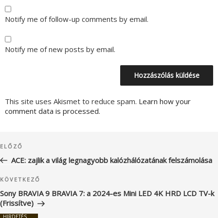
Notify me of follow-up comments by email.
Notify me of new posts by email.
This site uses Akismet to reduce spam.
Learn how your
comment data is processed.
Bejegyzés
Korábbi
ELŐZŐ
navigáció
bejegyzés
ACE: zajlik a világ legnagyobb kalózhálózatának felszámolása
Következő
KÖVETKEZŐ
bejegyzés
Sony BRAVIA 9 BRAVIA 7: a 2024-es Mini LED 4K HRD LCD TV-k
(Frissítve)
HIRDETÉS