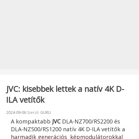
JVC: kisebbek lettek a natív 4K D-
ILA vetítők
Beküldve:
2024-09-06
Szerző:
GURU
A kompaktabb
JVC
DLA-NZ700/RS2200 és
DLA-NZ500/RS1200 natív 4K D-ILA vetítők a
harmadik generációs képmodulátorokkal