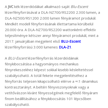
A
JVC
kék lézerdiódákat alkalmazó saját
Blu-Escent
lézerfényforrásával a DLA-NZ700/RS2200 2.300 lumen, a
DLA-NZ500/RS1200 2.000 lumen fényáramot produkál.
Mindkét modell fényforrásának élettartama körülbelül
20.000 óra. A DLA-NZ700/RS2200 wattonkénti effektív
teljesítménye kétszer annyi fényáramot produkál, mint a
2017. januárjában megjelent első
BLU-Escent
lézerfényforrású 3.000 lumenes
DLA-Z1
.
A
BLU-Escent
lézerfényforrás lézerdiódáinak
fénykibocsátása a hagyományos mechanikus
fényrekeszekhez képest sokkal kisebb késleltetéssel
szabályozható. A totál fekete megjelenítéséhez a
fényforrás teljesen kikapcsolható elérve a ∞:1 dinamikus
kontrasztarányt. A beltéri fényviszonyoknak vagy a
vetítővászon kívánt fényességének megfelelő fényáram
finom beállításához a fénykibocsátás 101 lépcsőben
szabályozható.