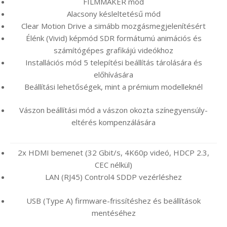
FILMMAKER mód
Alacsony késleltetésű mód
Clear Motion Drive a simább mozgásmegjelenítésért
Élénk (Vivid) képmód SDR formátumú animációs és
számítógépes grafikájú videókhoz
Installációs mód 5 telepítési beállítás tárolására és
előhívására
Beállítási lehetőségek, mint a prémium modelleknél
Vászon beállítási mód a vászon okozta színegyensúly-
eltérés kompenzálására
2x HDMI bemenet (32 Gbit/s, 4K60p videó, HDCP 2.3,
CEC nélkül)
LAN (RJ45) Control4 SDDP vezérléshez
USB (Type A) firmware-frissítéshez és beállítások
mentéséhez