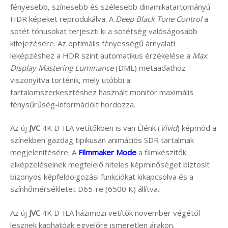
fényesebb, színesebb és szélesebb dinamikatartományú
HDR képeket reprodukálva. A
Deep Black
Tone Control
a
sötét tónusokat terjeszti ki a sötétség valóságosabb
kifejezésére. Az optimális fényességű árnyalati
leképzéshez a HDR szint automatikus érzékelése a
Max
Display Mastering Luminance
(DML) metaadathoz
viszonyítva történik, mely utóbbi a
tartalomszerkesztéshez használt monitor maximális
fénysűrűség-információit hordozza.
Az új
JVC
4K D-ILA vetítőkben is van Élénk (
Vivid
) képmód a
színekben gazdag tipikusan animációs SDR tartalmak
megjelenítésére. A
Filmmaker Mode
a filmkészítők
elképzeléseinek megfelelő hiteles képminőséget biztosít
bizonyos képfeldolgozási funkciókat kikapcsolva és a
színhőmérsékletet D65-re (6500 K) állítva.
Az új
JVC
4K D-ILA házimozi vetítők november végétől
lesznek kaphatóak egyelőre ismeretlen árakon.