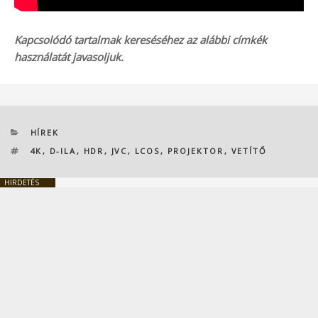
Kapcsolódó tartalmak kereséséhez az alábbi címkék
használatát javasoljuk.
KATEGÓRIÁK
HÍREK
CÍMKÉK
4K
,
D-ILA
,
HDR
,
JVC
,
LCOS
,
PROJEKTOR
,
VETÍTŐ
HIRDETÉS