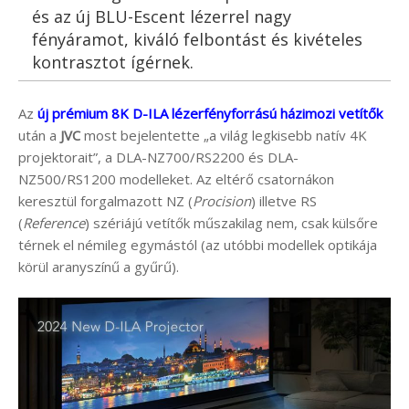
és az új BLU-Escent lézerrel nagy
fényáramot, kiváló felbontást és kivételes
kontrasztot ígérnek.
Az
új prémium 8K D-ILA lézerfényforrású házimozi vetítők
után a
JVC
most bejelentette „a világ legkisebb natív 4K
projektorait”, a DLA-NZ700/RS2200 és DLA-
NZ500/RS1200 modelleket. Az eltérő csatornákon
keresztül forgalmazott NZ (
Procision
) illetve RS
(
Reference
) szériájú vetítők műszakilag nem, csak külsőre
térnek el némileg egymástól (az utóbbi modellek optikája
körül aranyszínű a gyűrű).