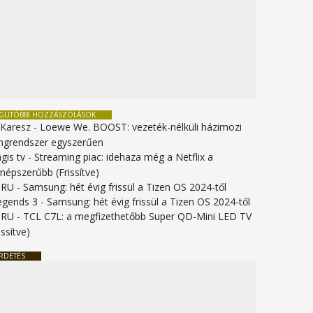
EGUTÓBBI HOZZÁSZÓLÁSOK
 Karesz
-
Loewe We. BOOST: vezeték-nélküli házimozi
ngrendszer egyszerűen
gis tv
-
Streaming piac: idehaza még a Netflix a
gnépszerűbb (Frissítve)
URU
-
Samsung: hét évig frissül a Tizen OS 2024-től
legends 3
-
Samsung: hét évig frissül a Tizen OS 2024-től
URU
-
TCL C7L: a megfizethetőbb Super QD-Mini LED TV
issítve)
RDETÉS