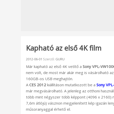
Kapható az első 4K film
Beküldve:
2012-06-01
Szerző:
GURU
Már kapható az első 4K vetítő a
Sony VPL-VW100
nem volt, de most már akár meg is vásárolható a
160GB-os USB meghajtón.
A
CES 2012
kiállításon mutatkozott be a
Sony VPL-
már megvásárolható. A jelenleg az otthoni haszná
több mint négyszer több képpont (4096 x 2160) m
7,6m átlójú) vásznon megjelenített kép igazán le
műsoranyaggal érhető el.