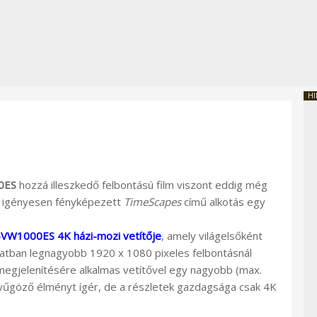
HI
0ES
hozzá illeszkedő felbontású film viszont eddig még
z igényesen fényképezett
TimeScapes
című alkotás egy
VW1000ES 4K házi-mozi vetítője
, amely világelsőként
latban legnagyobb 1920 x 1080 pixeles felbontásnál
egjelenítésére alkalmas vetítővel egy nagyobb (max.
nyűgöző élményt ígér, de a részletek gazdagsága csak 4K