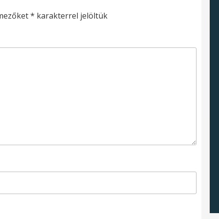
 mezőket
*
karakterrel jelöltük