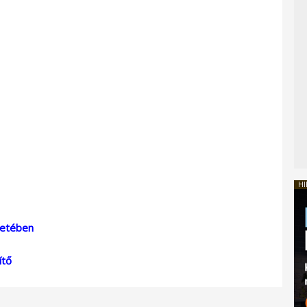
HI
zetében
ítő