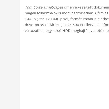
Tom Lowe TimeScapes
címen elkészített dokument
magán felhasználók is megvásárolhatnak. A film a
1440p (2560 x 1440 pixel) formátumban is elérhe
drive-on 99 dollárért (kb. 24.500 Ft) illetve Ci
változatban egy külső HDD meghajtón vehető meg 2