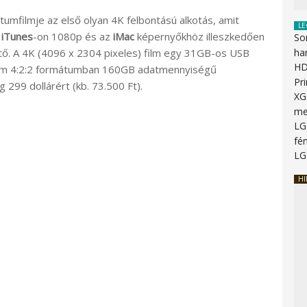
umfilmje az első olyan 4K felbontású alkotás, amit
LE
z
iTunes
-on 1080p és az
iMac
képernyőkhöz illeszkedően
So
tő. A 4K (4096 x 2304 pixeles) film egy 31GB-os USB
ha
HD
neform 4:2:2 formátumban 160GB adatmennyiségű
Pr
99 dollárért (kb. 73.500 Ft).
XG
me
LG
fén
LG
HI