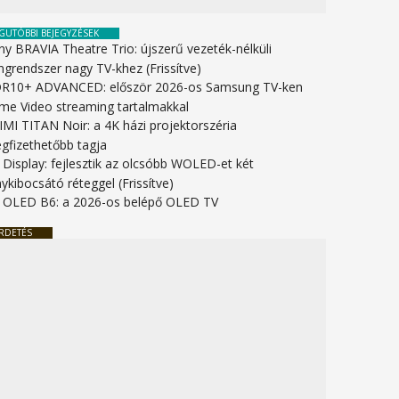
GUTÓBBI BEJEGYZÉSEK
ny BRAVIA Theatre Trio: újszerű vezeték-nélküli
ngrendszer nagy TV-khez (Frissítve)
R10+ ADVANCED: először 2026-os Samsung TV-ken
ime Video streaming tartalmakkal
IMI TITAN Noir: a 4K házi projektorszéria
gfizethetőbb tagja
 Display: fejlesztik az olcsóbb WOLED-et két
ykibocsátó réteggel (Frissítve)
 OLED B6: a 2026-os belépő OLED TV
RDETÉS