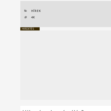
KATEGÓRIÁK
HÍREK
CÍMKÉK
4K
HIRDETÉS