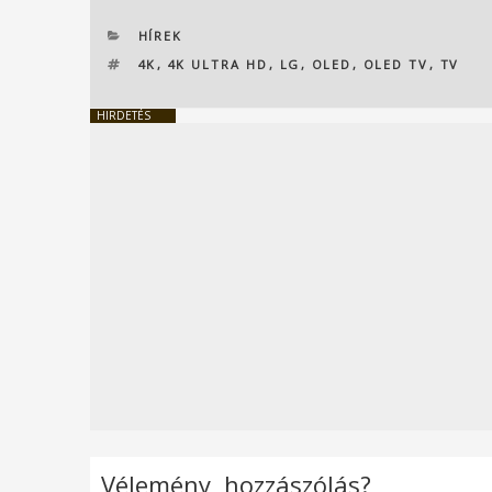
KATEGÓRIÁK
HÍREK
CÍMKÉK
4K
,
4K ULTRA HD
,
LG
,
OLED
,
OLED TV
,
TV
HIRDETÉS
Vélemény, hozzászólás?