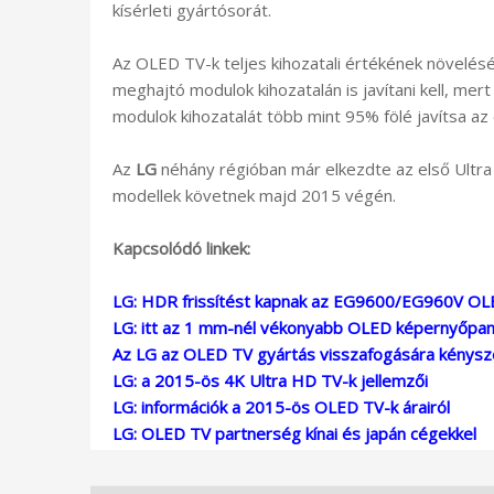
kísérleti gyártósorát.
Az OLED TV-k teljes kihozatali értékének növelé
meghajtó modulok kihozatalán is javítani kell, mert
modulok kihozatalát több mint 95% fölé javítsa az
Az
LG
néhány régióban már elkezdte az első Ultr
modellek követnek majd 2015 végén.
Kapcsolódó linkek:
LG: HDR frissítést kapnak az EG9600/EG960V OL
LG: itt az 1 mm-nél vékonyabb OLED képernyőpan
Az LG az OLED TV gyártás visszafogására kénysz
LG: a 2015-ös 4K Ultra HD TV-k jellemzői
LG: információk a 2015-ös OLED TV-k árairól
LG: OLED TV partnerség kínai és japán cégekkel