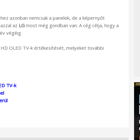
séhez azonban nemcsak a panelek, de a képernyőt
 azzal az
LG
most még gondban van. A cég célja, hogy a
 év végéig.
a HD OLED TV-k értékesítését, melyeket további
HI
ED TV-k
el
erül