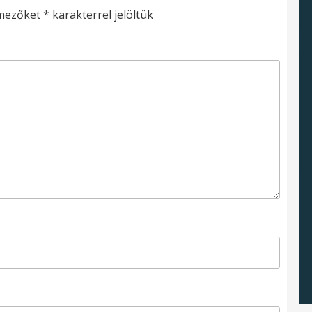
 mezőket
*
karakterrel jelöltük