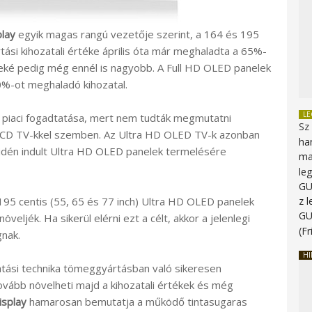
play
egyik magas rangú vezetője szerint, a 164 és 195
tási kihozatali értéke április óta már meghaladta a 65%-
leké pedig még ennél is nagyobb. A Full HD OLED panelek
0%-ot meghaladó kihozatal.
L
 piaci fogadtatása, mert nem tudták megmutatni
Sz
D LCD TV-kkel szemben. Az Ultra HD OLED TV-k azonban
ha
idén indult Ultra HD OLED panelek termelésére
ma
le
G
195 centis (55, 65 és 77 inch) Ultra HD OLED panelek
z 
G
veljék. Ha sikerül elérni ezt a célt, akkor a jelenlegi
(Fr
nak.
HI
tatási technika tömeggyártásban való sikeresen
ovább növelheti majd a kihozatali értékek és még
isplay
hamarosan bemutatja a működő tintasugaras