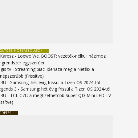
EGUTÓBBI HOZZÁSZÓLÁSOK
 Karesz
-
Loewe We. BOOST: vezeték-nélküli házimozi
ngrendszer egyszerűen
gis tv
-
Streaming piac: idehaza még a Netflix a
gnépszerűbb (Frissítve)
URU
-
Samsung: hét évig frissül a Tizen OS 2024-től
legends 3
-
Samsung: hét évig frissül a Tizen OS 2024-től
URU
-
TCL C7L: a megfizethetőbb Super QD-Mini LED TV
issítve)
RDETÉS