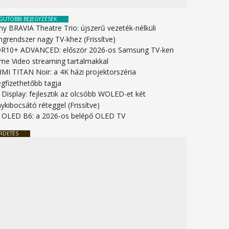
GUTÓBBI BEJEGYZÉSEK
ny BRAVIA Theatre Trio: újszerű vezeték-nélküli
ngrendszer nagy TV-khez (Frissítve)
R10+ ADVANCED: először 2026-os Samsung TV-ken
ime Video streaming tartalmakkal
IMI TITAN Noir: a 4K házi projektorszéria
gfizethetőbb tagja
 Display: fejlesztik az olcsóbb WOLED-et két
ykibocsátó réteggel (Frissítve)
 OLED B6: a 2026-os belépő OLED TV
RDETÉS