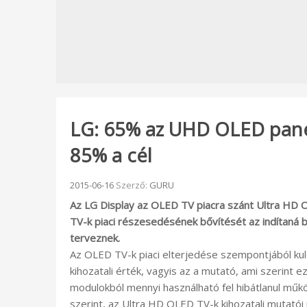
LG: 65% az UHD OLED panel
85% a cél
Beküldve:
2015-06-16
Szerző:
GURU
Az LG Display az OLED TV piacra szánt Ultra HD 
TV-k piaci részesedésének bővítését az indítaná 
terveznek.
Az OLED TV-k piaci elterjedése szempontjából ku
kihozatali érték, vagyis az a mutató, ami szerint 
modulokból mennyi használható fel hibátlanul mű
szerint, az Ultra HD OLED TV-k kihozatali mutatói 