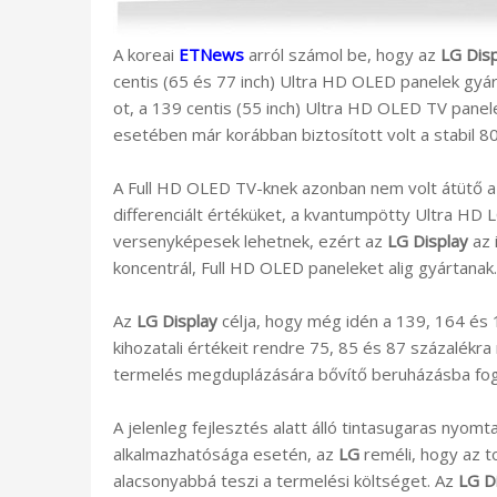
A koreai
ETNews
arról számol be, hogy az
LG Dis
centis (65 és 77 inch) Ultra HD OLED panelek gyár
ot, a 139 centis (55 inch) Ultra HD OLED TV pane
esetében már korábban biztosított volt a stabil 8
A Full HD OLED TV-knek azonban nem volt átütő a
differenciált értéküket, a kvantumpötty Ultra H
versenyképesek lehetnek, ezért az
LG Display
az 
koncentrál, Full HD OLED paneleket alig gyártanak.
Az
LG Display
célja, hogy még idén a 139, 164 és 
kihozatali értékeit rendre 75, 85 és 87 százalékra nö
termelés megduplázására bővítő beruházásba fog
A jelenleg fejlesztés alatt álló tintasugaras nyom
alkalmazhatósága esetén, az
LG
reméli, hogy az t
alacsonyabbá teszi a termelési költséget. Az
LG D