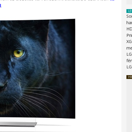
l
.
LE
So
ha
HD
Pr
XG
me
LG
fén
LG
HI