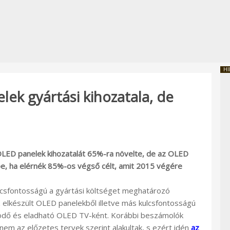
HI
ek gyártási kihozatala, de
OLED panelek kihozatalát 65%-ra növelte, de az OLED
be, ha elérnék 85%-os végső célt, amit 2015 végére
lcsfontosságú a gyártási költséget meghatározó
ez elkészült OLED panelekből illetve más kulcsfontosságú
ködő és eladható OLED TV-ként. Korábbi beszámolók
nem az előzetes tervek szerint alakultak, s ezért idén
az