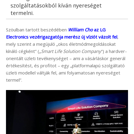
szolgáltatásokból kíván nyereséget
termelni.
Szöulban tartott beszédében
William Cho
az LG
Electronics vezérigazgatója merész új víziót vázolt fel
,
mely szerint a megújuló „okos életmódmegoldásokat
kínáló cégként” („
Smart Life Solution Company
”) a hardver-
orientált üzleti tevékenységet – ami a vásárláskor generál
értékesítést, és profitot – egy „platformalapú szolgáltató
üzleti modellel váltják fel, ami folyamatosan nyereséget
termel”.