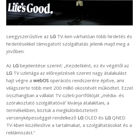
Leegyszerűsítve az
LG
TV-ken várhatóan több hirdetés és
hirdetésekkel támogatott szolgáltatás jelenik majd meg a
jövőben.
Az
LG
bejelentése szerint: „Kezdetként, ez év végétől az
LG
TV üzletága az előrejelzések szerint nagy átalakulást
hajt végre a
webOS
operációs rendszerére építve, ami
világszerte több mint 200 millió okostévét működtet. Ezzel
összhangban a vállalat TV-üzleti portfólióját „média- és
szórakoztató szolgáltatóvá” kívánja átalakítani, a
termékekben, köztük a megkülönböztetett
versenyképességgel rendelkező
LG
OLED és
LG
QNED
TV-kben kiszélesítve a tartalmakat, a szolgáltatásokat és a
reklámozást.”