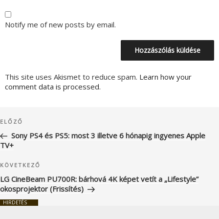
Notify me of new posts by email.
This site uses Akismet to reduce spam.
Learn how your
comment data is processed.
Bejegyzés
Korábbi
ELŐZŐ
navigáció
bejegyzés
Sony PS4 és PS5: most 3 illetve 6 hónapig ingyenes Apple
TV+
Következő
KÖVETKEZŐ
bejegyzés
LG CineBeam PU700R: bárhová 4K képet vetít a „Lifestyle”
okosprojektor (Frissítés)
HIRDETÉS