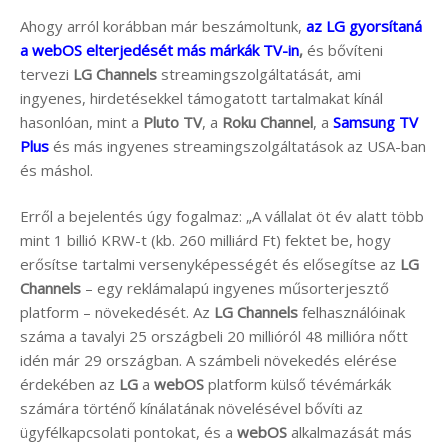
Ahogy arról korábban már beszámoltunk,
az LG gyorsítaná
a webOS elterjedését más márkák TV-in
,
és bővíteni
tervezi
LG Channels
streamingszolgáltatását, ami
ingyenes, hirdetésekkel támogatott tartalmakat kínál
hasonlóan, mint a
Pluto TV
, a
Roku Channel
, a
Samsung TV
Plus
és más ingyenes streamingszolgáltatások az USA-ban
és máshol.
Erről a bejelentés úgy fogalmaz: „A vállalat öt év alatt több
mint 1 billió KRW-t (kb. 260 milliárd Ft) fektet be, hogy
erősítse tartalmi versenyképességét és elősegítse az
LG
Channels
– egy reklámalapú ingyenes műsorterjesztő
platform – növekedését. Az
LG Channels
felhasználóinak
száma a tavalyi 25 országbeli 20 millióról 48 millióra nőtt
idén már 29 országban. A számbeli növekedés elérése
érdekében az
LG
a
webOS
platform külső tévémárkák
számára történő kínálatának növelésével bővíti az
ügyfélkapcsolati pontokat, és a
webOS
alkalmazását más