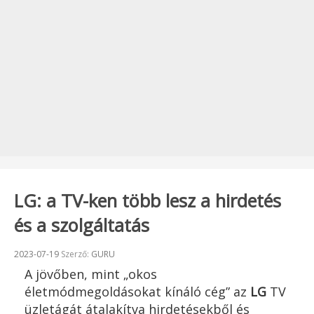
LG: a TV-ken több lesz a hirdetés
és a szolgáltatás
Beküldve:
2023-07-19
Szerző:
GURU
A jövőben, mint „okos
életmódmegoldásokat kínáló cég” az
LG
TV
üzletágát átalakítva hirdetésekből és