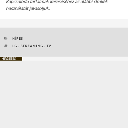
Kapcsolódó tartalmak kereséséhez az alábbi címkék
használatát javasoljuk.
KATEGÓRIÁK
HÍREK
CÍMKÉK
LG
,
STREAMING
,
TV
HIRDETÉS