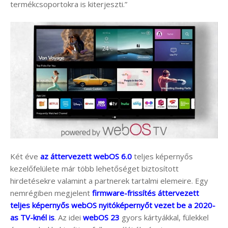
termékcsoportokra is kiterjeszti.”
Két éve
az áttervezett webOS 6.0
teljes képernyős
kezelőfelülete már több lehetőséget biztosított
hirdetésekre valamint a partnerek tartalmi elemeire. Egy
nemrégiben megjelent
firmware-frissítés áttervezett
teljes képernyős webOS nyitóképernyőt vezet be a 2020-
as TV-knél is
. Az idei
webOS 23
gyors kártyákkal, fülekkel