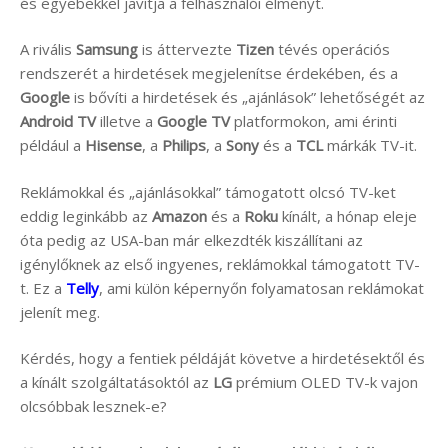
és egyebekkel javítja a felhasználói élményt.
A rivális
Samsung
is áttervezte
Tizen
tévés operációs
rendszerét a hirdetések megjelenítse érdekében, és a
Google
is bővíti a hirdetések és „ajánlások” lehetőségét az
Android TV
illetve a
Google TV
platformokon, ami érinti
például a
Hisense
, a
Philips
, a
Sony
és a
TCL
márkák TV-it.
Reklámokkal és „ajánlásokkal” támogatott olcsó TV-ket
eddig leginkább az
Amazon
és a
Roku
kínált, a hónap eleje
óta pedig az USA-ban már elkezdték kiszállítani az
igénylőknek az első ingyenes, reklámokkal támogatott TV-
t. Ez a
Telly
, ami külön képernyőn folyamatosan reklámokat
jelenít meg.
Kérdés, hogy a fentiek példáját követve a hirdetésektől és
a kínált szolgáltatásoktól az
LG
prémium OLED TV-k vajon
olcsóbbak lesznek-e?