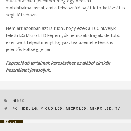
műalkotásokat jeleníthet meg egy dedikált
mobilalkalmazással, ami a felhasználó saját foto-kollázsát is
segít létrehozni.
Nem árt azonban azt is tudni, hogy ezek a 100 hüvelyk
feletti
LG
Micro LED képernyők nemcsak drágák, de több
ezer watt teljesítményt fogyasztva üzemeltetésük is
jelentős költséggel jár.
Kapcsolódó tartalmak kereséséhez az alábbi címkék
használatát javasoljuk.
KATEGÓRIÁK
HÍREK
CÍMKÉK
4K
,
HDR
,
LG
,
MICRO LED
,
MICROLED
,
MIKRO LED
,
TV
HIRDETÉS