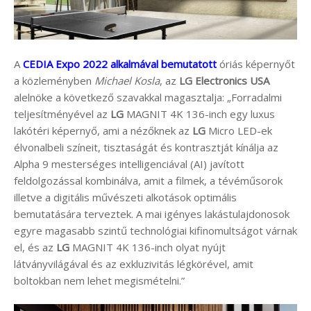
A
CEDIA Expo 2022 alkalmával bemutatott
óriás képernyőt
a közleményben
Michael Kosla
, az
LG Electronics USA
alelnöke a következő szavakkal magasztalja: „Forradalmi
teljesítményével az
LG
MAGNIT 4K 136-inch egy luxus
lakótéri képernyő, ami a nézőknek az
LG
Micro LED-ek
élvonalbeli színeit, tisztaságát és kontrasztját kínálja az
Alpha 9 mesterséges intelligenciával (AI) javított
feldolgozással kombinálva, amit a filmek, a tévéműsorok
illetve a digitális művészeti alkotások optimális
bemutatására terveztek. A mai igényes lakástulajdonosok
egyre magasabb szintű technológiai kifinomultságot várnak
el, és az
LG
MAGNIT 4K 136-inch olyat nyújt
látványvilágával és az exkluzivitás légkörével, amit
boltokban nem lehet megismételni.”