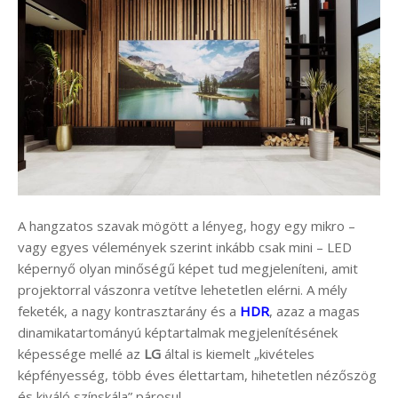
A hangzatos szavak mögött a lényeg, hogy egy mikro –
vagy egyes vélemények szerint inkább csak mini – LED
képernyő olyan minőségű képet tud megjeleníteni, amit
projektorral vászonra vetítve lehetetlen elérni. A mély
feketék, a nagy kontrasztarány és a
HDR
, azaz a magas
dinamikatartományú képtartalmak megjelenítésének
képessége mellé az
LG
által is kiemelt „kivételes
képfényesség, több éves élettartam, hihetetlen nézőszög
és kiváló színskála” párosul.