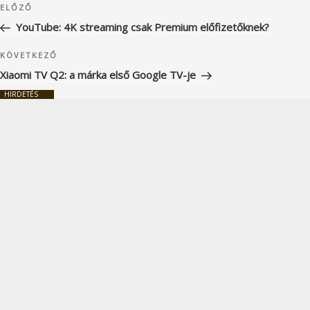
Korábbi
ELŐZŐ
navigáció
bejegyzés
YouTube: 4K streaming csak Premium előfizetőknek?
Következő
KÖVETKEZŐ
bejegyzés
Xiaomi TV Q2: a márka első Google TV-je
HIRDETÉS