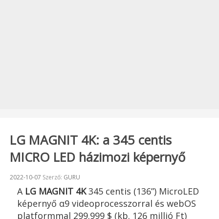
LG MAGNIT 4K: a 345 centis
MICRO LED házimozi képernyő
Beküldve:
2022-10-07
Szerző:
GURU
A
LG MAGNIT 4K
345 centis (136”) MicroLED
képernyő α9 videoprocesszorral és webOS
platformmal 299.999 $ (kb. 126 millió Ft)