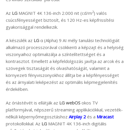
2
Az
LG
MAGNIT 4K 136-inch 2.000 nit (cd/m
) valós
csúcsfényességet biztosít, és 120 Hz-es képfrissítési
gyakorisággal rendelkezik.
A készülék az
LG
α (Alpha) 9 AI mély tanulási technológiát
alkalmazó processzorával csökkenti a képzajt és a helyiség
viszonyaihoz optimalizálja a színtelítettséget és a
kontrasztot. Emellett a képfeldolgozás javítja az arcok és a
szövegek tisztaságát és olvashatóságát, valamint a
környezeti fényviszonyokhoz állítja be a képfényességet
és az árnyalati leképezést az optimális képmegjelenítés
érdekében.
Az óriástévét is ellátják az
LG
webOS
okos TV
platformjával, népszerű streaming applikációkkal, vezeték-
nélküli képernyőmegosztáshoz
Airplay 2
és a
Miracast
protokollokkal. Az
LG
MAGNIT 4K 136-inch digitális