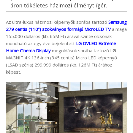
áron tökéletes házimozi élményt ígér.
Az ultra-luxus házimozi képernyők sorába tartozó
Samsung
279 centis (110”) szokványos formájú MicroLED TV
a maga
155.000 dolláros (kb. 65M Ft) árával szinte olcsónak
mondható az egy éve bejelentett
LG DVLED Extreme
Home Cinema Display
megoldások sorába tartozó
LG
MAGNIT 4K 136-inch (345 centis) Micro LED képernyő
(LSAD széria) 299.999 dolláros (kb. 126M Ft) árához
képest.