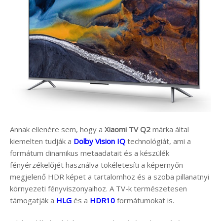
Annak ellenére sem, hogy a
Xiaomi TV Q2
márka által
kiemelten tudják a
Dolby Vision IQ
technológiát, ami a
formátum dinamikus metaadatait és a készülék
fényérzékelőjét használva tökéletesíti a képernyőn
megjelenő HDR képet a tartalomhoz és a szoba pillanatnyi
környezeti fényviszonyaihoz. A TV-k természetesen
támogatják a
HLG
és a
HDR10
formátumokat is.