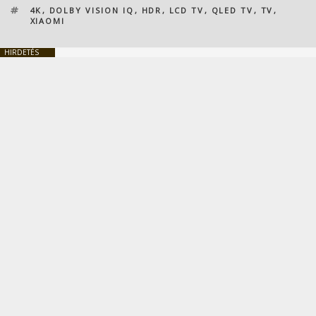
CÍMKÉK
4K
,
DOLBY VISION IQ
,
HDR
,
LCD TV
,
QLED TV
,
TV
,
XIAOMI
HIRDETÉS