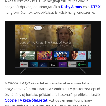
A készülékeknek két 15W meghajtású „teljes-sávú”
hangszórója van, de támogatják a
Dolby Atmos
és a
DTS:X
hangformátumok továbbítását is külső hangrendszerre.
A
Xiaomi TV Q2
készülékek vásárlását vonzóvá teheti,
hogy kedvező áron kínálják az
Android TV
platformra épülő
és néhány új funkció, például a felhasználói profilokat kínáló
Google TV kezelőfelületet
. Azt ugyan nem tudni, hogy
melyik
Android TV
verzió fut a TV-ken, de azokban a