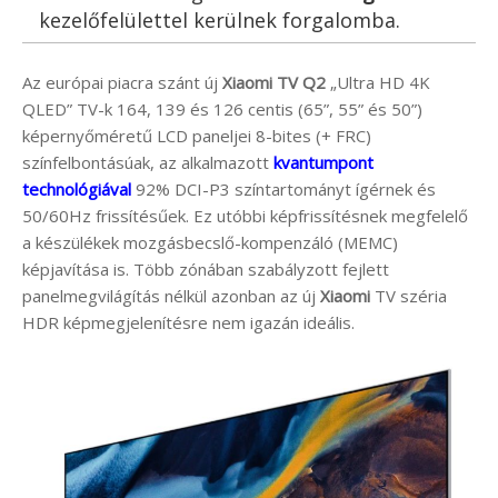
kezelőfelülettel kerülnek forgalomba.
Az európai piacra szánt új
Xiaomi TV Q2
„Ultra HD 4K
QLED” TV-k 164, 139 és 126 centis (65”, 55” és 50”)
képernyőméretű LCD paneljei 8-bites (+ FRC)
színfelbontásúak, az alkalmazott
kvantumpont
technológiával
92% DCI-P3 színtartományt ígérnek és
50/60Hz frissítésűek. Ez utóbbi képfrissítésnek megfelelő
a készülékek mozgásbecslő-kompenzáló (MEMC)
képjavítása is. Több zónában szabályzott fejlett
panelmegvilágítás nélkül azonban az új
Xiaomi
TV széria
HDR képmegjelenítésre nem igazán ideális.