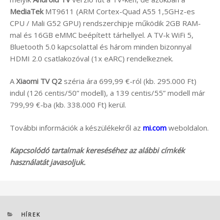
MediaTek
MT9611 (ARM Cortex-Quad A55 1,5GHz-es
CPU / Mali G52 GPU) rendszerchipje működik 2GB RAM-
mal és 16GB eMMC beépített tárhellyel. A TV-k WiFi 5,
Bluetooth 5.0 kapcsolattal és három minden bizonnyal
HDMI 2.0 csatlakozóval (1x eARC) rendelkeznek.
A
Xiaomi TV Q2
széria ára 699,99 €-ról (kb. 295.000 Ft)
indul (126 centis/50” modell), a 139 centis/55” modell már
799,99 €-ba (kb. 338.000 Ft) kerül.
További információk a készülékekről az
mi.com
weboldalon.
Kapcsolódó tartalmak kereséséhez az alábbi címkék
használatát javasoljuk.
KATEGÓRIÁK
HÍREK