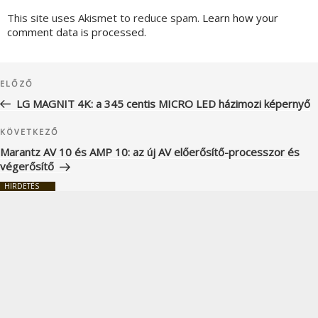
This site uses Akismet to reduce spam.
Learn how your
comment data is processed.
Bejegyzés
Korábbi
ELŐZŐ
navigáció
bejegyzés
LG MAGNIT 4K: a 345 centis MICRO LED házimozi képernyő
Következő
KÖVETKEZŐ
bejegyzés
Marantz AV 10 és AMP 10: az új AV előerősítő-processzor és
végerősítő
HIRDETÉS