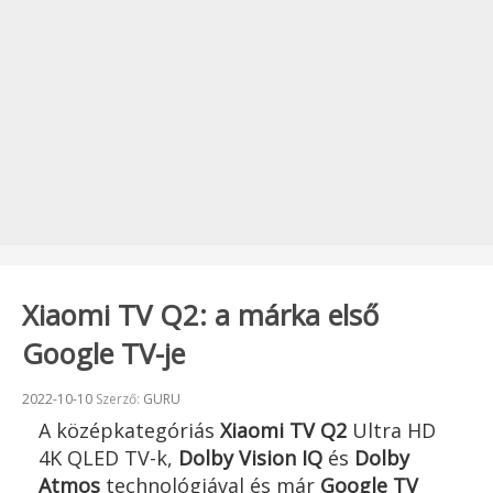
Xiaomi TV Q2: a márka első
Google TV-je
Beküldve:
2022-10-10
Szerző:
GURU
A középkategóriás
Xiaomi TV Q2
Ultra HD
4K QLED TV-k,
Dolby Vision IQ
és
Dolby
Atmos
technológiával és már
Google TV