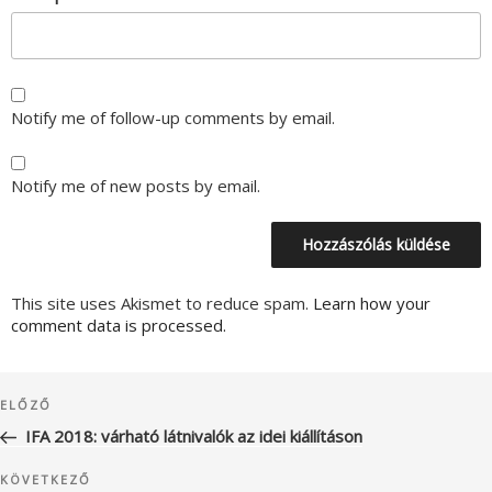
Notify me of follow-up comments by email.
Notify me of new posts by email.
This site uses Akismet to reduce spam.
Learn how your
comment data is processed.
Bejegyzés
Korábbi
ELŐZŐ
navigáció
bejegyzés
IFA 2018: várható látnivalók az idei kiállításon
Következő
KÖVETKEZŐ