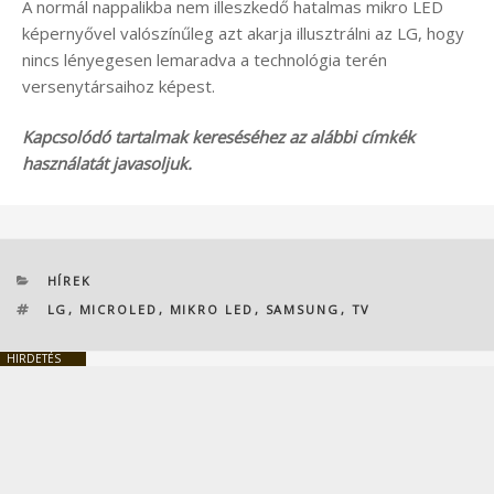
A normál nappalikba nem illeszkedő hatalmas mikro LED
képernyővel valószínűleg azt akarja illusztrálni az LG, hogy
nincs lényegesen lemaradva a technológia terén
versenytársaihoz képest.
Kapcsolódó tartalmak kereséséhez az alábbi címkék
használatát javasoljuk.
KATEGÓRIÁK
HÍREK
CÍMKÉK
LG
,
MICROLED
,
MIKRO LED
,
SAMSUNG
,
TV
HIRDETÉS