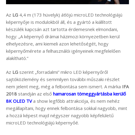
Az
LG
4,4 m (173 hüvelyk) átlójú microLED technológiájú
képernyője is modulokból áll, és a gyártó a kiállított
készülék kapcsán azt tartotta érdemesnek elmondani,
hogy: „A képernyő drámai házimozi környezetben kerül
elhelyezésre, ami kiemeli azon lehetőségét, hogy
képernyőmérete a felhasználói igényeinek megfelelően
alakítható.”
Az
LG
szerint „forradalmi” mikro LED képernyőről
sajtóközlemény és semmilyen további műszaki részlet
nem jelent meg, még a felbontása sem ismert. A márka
IFA
2018
standján az első
hamarosan tömeggyártásba kerülő
8K OLED TV
a show legfőbb attrakciója, és nem nehéz
megállapítani, hogy ennek felbontása sokkal nagyobb, mint
a hozzá képest majd négyszer nagyobb képfelületű
microLED technológiájú képernyőé.