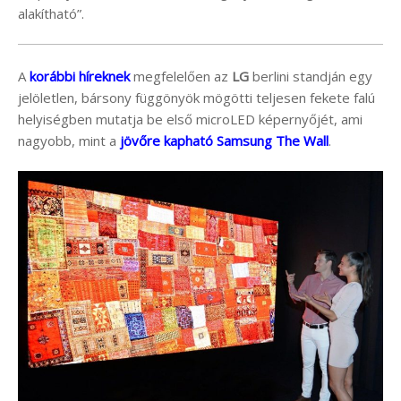
alakítható”.
A
korábbi híreknek
megfelelően az
LG
berlini standján egy
jelöletlen, bársony függönyök mögötti teljesen fekete falú
helyiségben mutatja be első microLED képernyőjét, ami
nagyobb, mint a
jövőre kapható Samsung The Wall
.