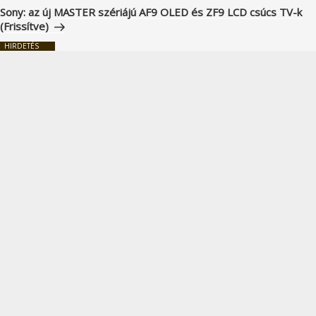
bejegyzés
Sony: az új MASTER szériájú AF9 OLED és ZF9 LCD csúcs TV-k
(Frissítve)
HIRDETÉS