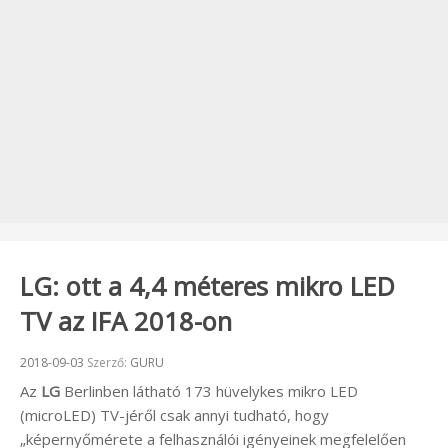
LG: ott a 4,4 méteres mikro LED
TV az IFA 2018-on
Beküldve:
2018-09-03
Szerző:
GURU
Az
LG
Berlinben látható 173 hüvelykes mikro LED
(microLED) TV-jéről csak annyi tudható, hogy
„képernyőmérete a felhasználói igényeinek megfelelően